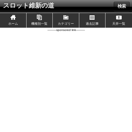
スロット維新の道
検索
ホーム
機種別一覧
カテゴリー
過去記事
天井一覧
----------sponsored link----------