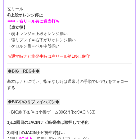
左リール…
4)上段オレンジ停止
⇒中・右リール共に適当打ち
【成立役】
・弱オレンジ＝上段オレンジ揃い
・強リプレイ＝右下がりオレンジ揃い
・ケロルン目＝ベル中段揃い
※通常時ナビ非発生時は左リール第1停止厳守
◆BIG・REG中◆
基本はナビに従い、指示なし時は通常時の手順でレア役をフォロー
する
◆BIG中のリプレイハズシ◆
・BIG終了条件は小役ゲーム30G消化orJACIN3回
1)1,2回目のJACINナビ時発生は順押しで消化
2)3回目のJACINナビ発生時は…
A)残り
9G以上
→逆押し消化でリプレイハズシ