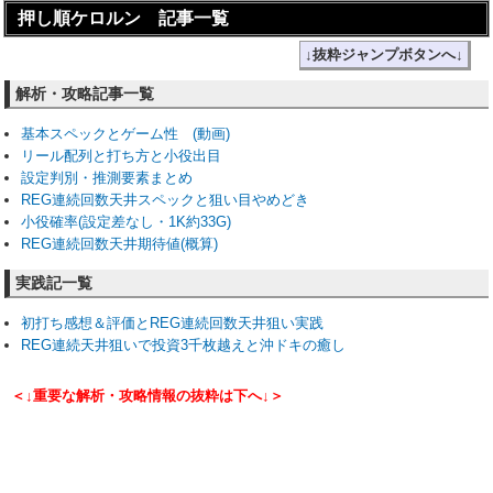
押し順ケロルン 記事一覧
↓抜粋ジャンプボタンへ↓
解析・攻略記事一覧
基本スペックとゲーム性 (動画)
リール配列と打ち方と小役出目
設定判別・推測要素まとめ
REG連続回数天井スペックと狙い目やめどき
小役確率(設定差なし・1K約33G)
REG連続回数天井期待値(概算)
実践記一覧
初打ち感想＆評価とREG連続回数天井狙い実践
REG連続天井狙いで投資3千枚越えと沖ドキの癒し
＜↓重要な解析・攻略情報の抜粋は下へ↓＞