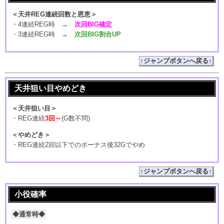
＜天井REG連続回数と恩恵＞
・4連続REG時 →
次回BIG確定
・3連続REG時 →
次回BIG割合UP
↑ジャンプボタンへ戻る↑
天井狙い目やめどき
＜天井狙い目＞
・REG連続
3回～
(G数不問)
＜やめどき＞
・REG連続2回以下でのボーナス後32Gでやめ
↑ジャンプボタンへ戻る↑
小役確率
◆通常時◆