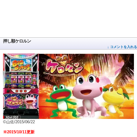
押し順ケロルン
↓ コメントを入れる
©山佐/2015/06/22
※2015/10/11更新