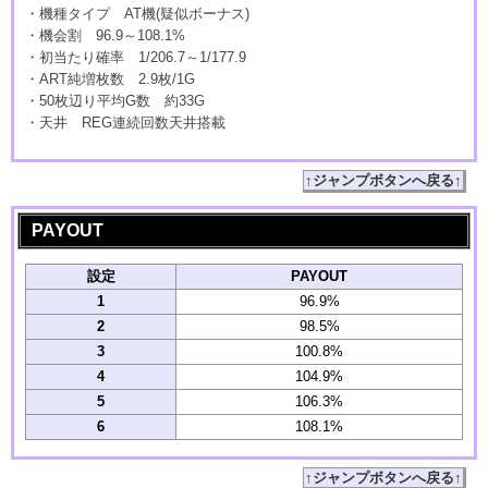
・機種タイプ AT機(疑似ボーナス)
・機会割 96.9～108.1%
・初当たり確率 1/206.7～1/177.9
・ART純増枚数 2.9枚/1G
・50枚辺り平均G数 約33G
・天井 REG連続回数天井搭載
↑ジャンプボタンへ戻る↑
PAYOUT
設定
PAYOUT
1
96.9%
2
98.5%
3
100.8%
4
104.9%
5
106.3%
6
108.1%
↑ジャンプボタンへ戻る↑