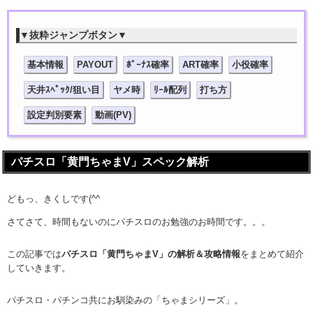
▼抜粋ジャンプボタン▼
基本情報
PAYOUT
ﾎﾞｰﾅｽ確率
ART確率
小役確率
天井ｽﾍﾟｯｸ/狙い目
ヤメ時
ﾘｰﾙ配列
打ち方
設定判別要素
動画(PV)
パチスロ「黄門ちゃまV」スペック解析
どもっ、きくしです(^^ゞ
さてさて、時間もないのにパチスロのお勉強のお時間です。。。
この記事では
パチスロ「黄門ちゃまV」の解析＆攻略情報
をまとめて紹介
していきます。
パチスロ・パチンコ共にお馴染みの「ちゃまシリーズ」。