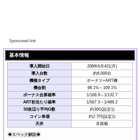
Sponsored link
基本情報
導入開始日
208年6月4日(月)
導入台数
約8,000台
機種タイプ
ボーナス+ART機
機会割
98.1%～109.1%
ボーナス合算確率
1/168.9～1/132.7
ART初当たり確率
1/567.3～1/499.2
50枚辺り平均G数
約30G(設定1)
コイン単価
約2.7円(設定1)
天井
非搭載
◆スペック解説◆