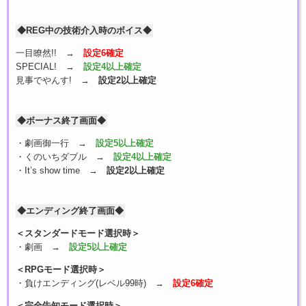
◆REG中の技術介入時のボイス◆
一目瞭然!! →
設定6確定
SPECIAL! →
設定4以上確定
見事でやんす! →
設定2以上確定
◆ボーナス終了画面◆
・劇画御一行 →
設定5以上確定
・くのいちダブル →
設定4以上確定
・It’s show time →
設定2以上確定
◆エンディング終了画面◆
＜スタンダードモード選択時＞
・劇画 →
設定5以上確定
＜RPGモード選択時＞
・負けエンディング(レベル99時) →
設定6確定
＜完全告知モード選択時＞