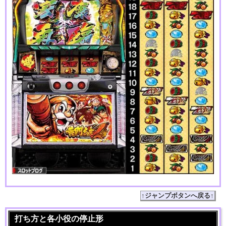
↑ジャンプボタンへ戻る↑
打ち方と各小役の停止形