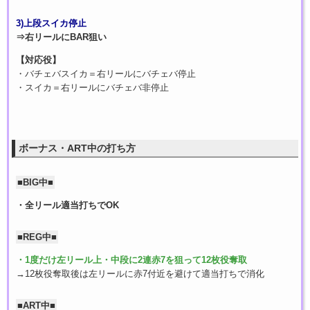
3)上段スイカ停止
⇒右リールにBAR狙い
【対応役】
・バチェバスイカ＝右リールにバチェバ停止
・スイカ＝右リールにバチェバ非停止
ボーナス・ART中の打ち方
■BIG中■
・全リール適当打ちでOK
■REG中■
・1度だけ左リール上・中段に2連赤7を狙って12枚役奪取
→12枚役奪取後は左リールに赤7付近を避けて適当打ちで消化
■ART中■