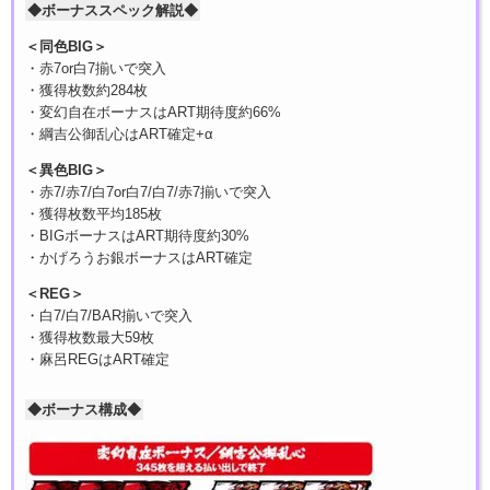
◆ボーナススペック解説◆
＜同色BIG＞
・赤7or白7揃いで突入
・獲得枚数約284枚
・変幻自在ボーナスはART期待度約66%
・綱吉公御乱心はART確定+α
＜異色BIG＞
・赤7/赤7/白7or白7/白7/赤7揃いで突入
・獲得枚数平均185枚
・BIGボーナスはART期待度約30%
・かげろうお銀ボーナスはART確定
＜REG＞
・白7/白7/BAR揃いで突入
・獲得枚数最大59枚
・麻呂REGはART確定
◆ボーナス構成◆