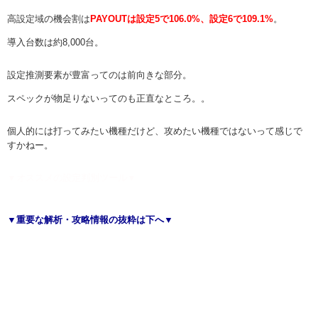
高設定域の機会割は
PAYOUTは設定5で106.0%、設定6で109.1%
。
導入台数は約8,000台。
設定推測要素が豊富ってのは前向きな部分。
スペックが物足りないってのも正直なところ。。
個人的には打ってみたい機種だけど、攻めたい機種ではないって感じで
すかねー。
▼オススメの設定判別ツール▼
▼重要な解析・攻略情報の抜粋は下へ▼