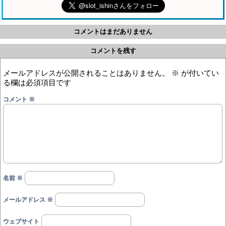
コメントはまだありません
コメントを残す
メールアドレスが公開されることはありません。
※
が付いてい
る欄は必須項目です
コメント
※
名前
※
メールアドレス
※
ウェブサイト