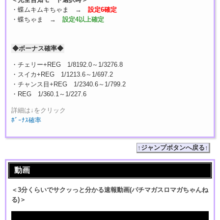
・蝶ムキムキちゃま →
設定6確定
・蝶ちゃま →
設定4以上確定
◆ボーナス確率◆
・チェリー+REG 1/8192.0～1/3276.8
・スイカ+REG 1/1213.6～1/697.2
・チャンス目+REG 1/2340.6～1/799.2
・REG 1/360.1～1/227.6
詳細は↓をクリック
ﾎﾞｰﾅｽ確率
↑ジャンプボタンへ戻る↑
動画
＜3分くらいでサクッっと分かる速報動画(パチマガスロマガちゃんね
る)＞