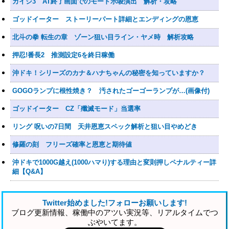
カイジ3 AT終了画面でのモード示唆演出 解析・攻略
ゴッドイーター ストーリーパート詳細とエンディングの恩恵
北斗の拳 転生の章 ゾーン狙い目ライン・ヤメ時 解析攻略
押忍!番長2 推測設定6を終日稼働
沖ドキ！シリーズのカナ＆ハナちゃんの秘密を知っていますか？
GOGOランプに根性焼き？ 汚されたゴーゴーランプが…(画像付)
ゴッドイーター CZ「殲滅モード」当選率
リング 呪いの7日間 天井恩恵スペック解析と狙い目やめどき
修羅の刻 フリーズ確率と恩恵と期待値
沖ドキで1000G越え(1000ハマり)する理由と変則押しペナルティー詳
細【Q&A】
Twitter始めました!フォローお願いします!
ブログ更新情報、稼働中のアツい実況等、リアルタイムでつ
ぶやいてます。