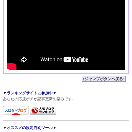
↑ジャンプボタンへ戻る↑
▼ランキングサイトに参加中▼
あなたの応援ポチが記事更新の励みです♪
▼オススメの設定判別ツール▼