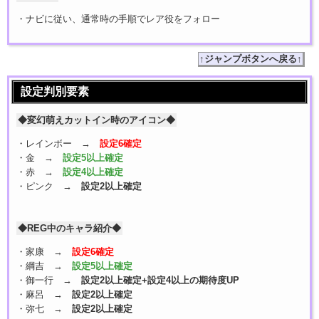
・ナビに従い、通常時の手順でレア役をフォロー
↑ジャンプボタンへ戻る↑
設定判別要素
◆変幻萌えカットイン時のアイコン◆
・レインボー →
設定6確定
・金 →
設定5以上確定
・赤 →
設定4以上確定
・ピンク →
設定2以上確定
◆REG中のキャラ紹介◆
・家康 →
設定6確定
・綱吉 →
設定5以上確定
・御一行 →
設定2以上確定+設定4以上の期待度UP
・麻呂 →
設定2以上確定
・弥七 →
設定2以上確定