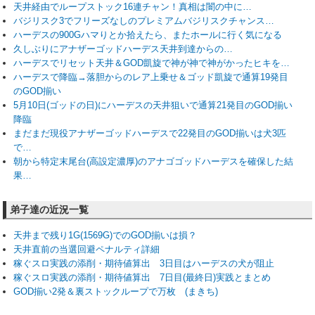
天井経由でループストック16連チャン！真相は闇の中に…
バジリスク3でフリーズなしのプレミアムバジリスクチャンス…
ハーデスの900Gハマりとか拾えたら、またホールに行く気になる
久しぶりにアナザーゴッドハーデス天井到達からの…
ハーデスでリセット天井＆GOD凱旋で神が神で神がかったヒキを…
ハーデスで降臨→落胆からのレア上乗せ＆ゴッド凱旋で通算19発目
のGOD揃い
5月10日(ゴッドの日)にハーデスの天井狙いで通算21発目のGOD揃い
降臨
まだまだ現役アナザーゴッドハーデスで22発目のGOD揃いは犬3匹
で…
朝から特定末尾台(高設定濃厚)のアナゴゴッドハーデスを確保した結
果…
弟子達の近況一覧
天井まで残り1G(1569G)でのGOD揃いは損？
天井直前の当選回避ペナルティ詳細
稼ぐスロ実践の添削・期待値算出 3日目はハーデスの犬が阻止
稼ぐスロ実践の添削・期待値算出 7日目(最終日)実践とまとめ
GOD揃い2発＆裏ストックループで万枚 (まきち)