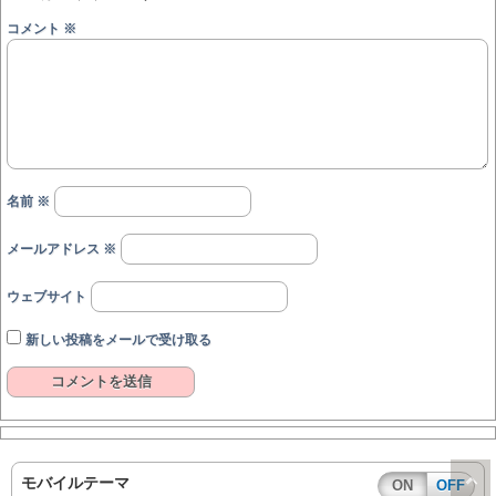
コメント
※
名前
※
メールアドレス
※
ウェブサイト
新しい投稿をメールで受け取る
モバイルテーマ
ON
OFF