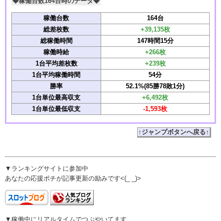
◆稼働台数164台時のデータ◆
稼働台数
164台
総差枚数
+39,135枚
総稼働時間
147時間15分
稼働時給
+266枚
1台平均差枚数
+239枚
1台平均稼働時間
54分
勝率
52.1%(85勝78敗1分)
1台単位最高収支
+6,492枚
1台単位最低収支
-1,593枚
↑ジャンプボタンへ戻る↑
▼ランキングサイトに参加中
あなたの応援ポチが記事更新の励みです<(_ _)>
▼稼働中にリアルタイムでつぶやいてます