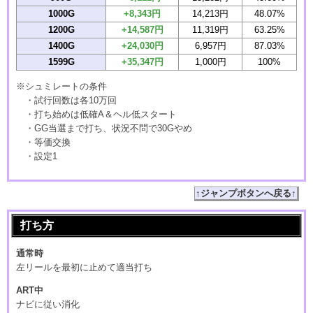
1000G
+8,343円
14,213円
48.07%
1200G
+14,587円
11,319円
63.25%
1400G
+24,030円
6,957円
87.03%
1599G
+35,347円
1,000円
100%
※シュミレートの条件
・試行回数は各10万回
・打ち始めは低確A＆ヘル低スタート
・GG当選まで打ち、状況不問で30Gやめ
・等価交換
・設定1
↑ジャンプボタンへ戻る↑
打ち方
通常時
左リールを最初に止めて適当打ち
ART中
ナビに従い消化