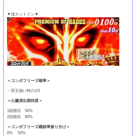
▼強カットイン▼
＜コンボフリーズ確率＞
・冥王揃い時の1/5
＜心臓演出期待度＞
1段階目 50%
2段階目 80%
＜コンボフリーズ継続率振り分け＞
0% 50%