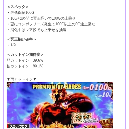
＜スペック＞
・最低保証100G
・10G+αの間に冥王揃いで100Gの上乗せ
・更にコンボフリーズ発生で100G以上の0G連上乗せ
・消化中はレア役でも上乗せを抽選
＜冥王揃い確率＞
・1/9
＜カットイン期待度＞
弱カットイン 39.6%
強カットイン 89.1%
▼弱カットイン▼