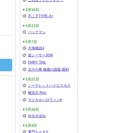
これはゾンビですか？
▼4月16日
不二子TYPE-A+
▼4月23日
パックマン
▼5月7日
大海物語4
楽シーサー30Φ
FAIRY TAIL
北斗の拳 修羅の国篇 羅刹
▼5月21日
シークレットハイビスカス
秘宝伝 Rev.
マジカルハロウィン6
▼5月28日
ゆるせぽね
▼6月4日
黄門ちゃまV