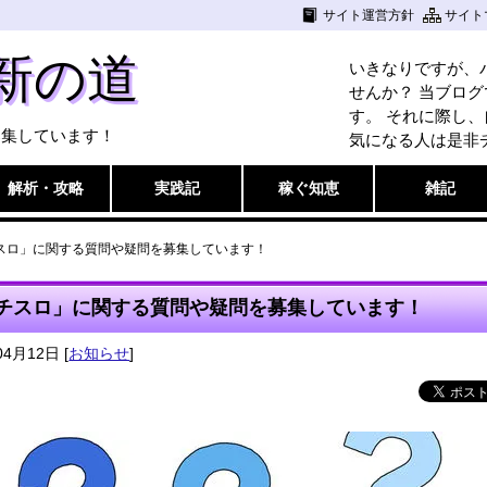
サイト運営方針
サイト
新の道
いきなりですが、
せんか？ 当ブロ
す。 それに際し
募集しています！
気になる人は是非
解析・攻略
実践記
稼ぐ知恵
雑記
スロ」に関する質問や疑問を募集しています！
チスロ」に関する質問や疑問を募集しています！
04月12日
[
お知らせ
]