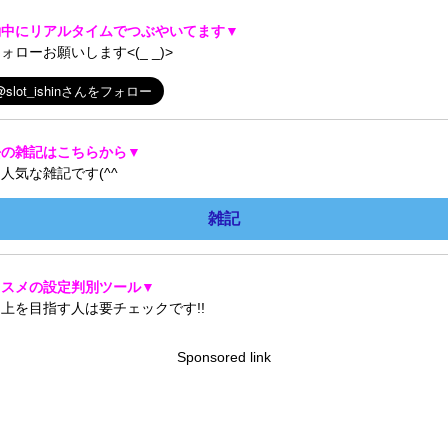
働中にリアルタイムでつぶやいてます▼
ォローお願いします<(_ _)>
去の雑記はこちらから▼
人気な雑記です(^^ゞ
雑記
ススメの設定判別ツール▼
上を目指す人は要チェックです!!
Sponsored link