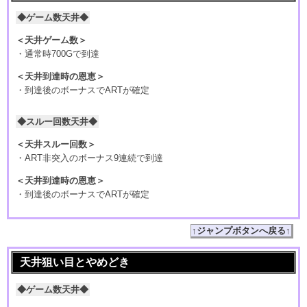
◆ゲーム数天井◆
＜天井ゲーム数＞
・通常時700Gで到達
＜天井到達時の恩恵＞
・到達後のボーナスでARTが確定
◆スルー回数天井◆
＜天井スルー回数＞
・ART非突入のボーナス9連続で到達
＜天井到達時の恩恵＞
・到達後のボーナスでARTが確定
↑ジャンプボタンへ戻る↑
天井狙い目とやめどき
◆ゲーム数天井◆