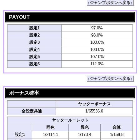
↑ジャンプボタンへ戻る↑
PAYOUT
設定1
97.0%
設定2
98.0%
設定3
100.0%
設定4
103.0%
設定5
107.0%
設定6
112.0%
↑ジャンプボタンへ戻る↑
ボーナス確率
ヤッターボーナス
全設定共通
1/65536.0
ヤッタールーレット
同色
異色
合算
設定1
1/2114.1
1/173.4
1/159.8