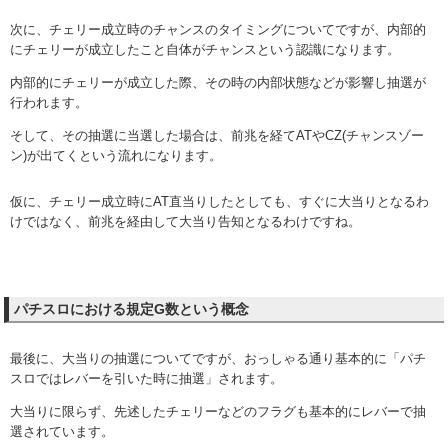
次に、チェリー成立時のチャンスのタイミングについてですが、内部的
にチェリーが成立したこと自体がチャンスという認識になります。
内部的にチェリーが成立した際、その時の内部状態などが影響し抽選が
行われます。
そして、その抽選に当選した場合は、前兆を経てATやCZ(チャンスゾー
ン)が出てくという流れになります。
仮に、チェリー成立時にAT直当りしたとしても、すぐに大当りとなるわ
けではなく、前兆を経由して大当り告知となるわけですね。
パチスロにおける規定G数という概念
最後に、大当りの抽選についてですが、おっしゃる通り基本的に「パチ
スロではレバーを引いた時に抽選」されます。
大当りに限らず、先述したチェリーなどのフラグも基本的にレバーで抽
選されています。