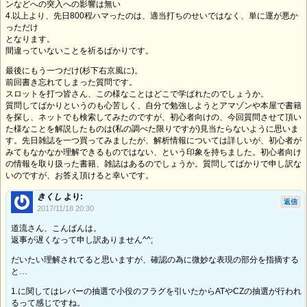
ンなどへの突入への影響は無い
4.以上より、先日800程ハマったのは、適当打ちのせいではなく、単に運が悪か
っただけ
となります。
間違っていないことを祈るばかりです。
最後にもう一つだけ(杉下右京風に)。
前回書き忘れてしまった質問です。
スロットを打つ皆さん、この様なことはどこで学ばれたのでしょうか。
質問してばかりというのも心苦しく、自分で勉強しようとアマゾンや本屋で書籍
を探し、ネットでも検索してみたのですが、初心者向けの、今回質問させて頂い
た様なことを解説したものは(私の調べた限りですが)見当たらないように思いま
す。先日雑誌を一つ買ってみましたが、解析情報については詳しいが、初心者が
みてもなかなか理解できるものではない、という印象を持ちました。初心者向け
の情報を取り扱った書籍、雑誌はあるのでしょうか。質問してばかりで申し訳な
いのですが、お答え頂けると幸いです。
きくし
より:
返信
2017/11/18 20:30
道流さん、こんばんは。
返事が遅くなって申し訳ありません^^;
だいたい理解されてると思いますが、確認の為に微妙な表現の部分を指摘する
と…
1.に関してはレバーの抽選で小役のフラグを引いたからATやCZの抽選が行われ
るって感じですね。