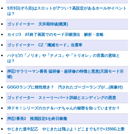
9月9日(ぞろ目)はスロットがアツい？高設定があるホールやイベント
は？
ゴッドイーター 天井期待値(概算)
カイジ3 AT終了画面でのモード示唆演出 解析・攻略
ゴッドイーター CZ「殲滅モード」当選率
ハナビの「ノリオ」や「ナメコ」や「トリオレ」の言葉の意味と
は？
押忍!サラリーマン番長 猛研修・超研修の特徴と恩恵(天国モード示
唆)
GOGOランプに根性焼き？ 汚されたゴーゴーランプが…(画像付)
ゴッドイーター ストーリーパート詳細とエンディングの恩恵
沖ドキ！シリーズのカナ＆ハナちゃんの秘密を知っていますか？
押忍!番長2 推測設定6を終日稼働
やじきた道中記乙 やじきたは飛ぶよ！どこまでも!!で+1550G上乗