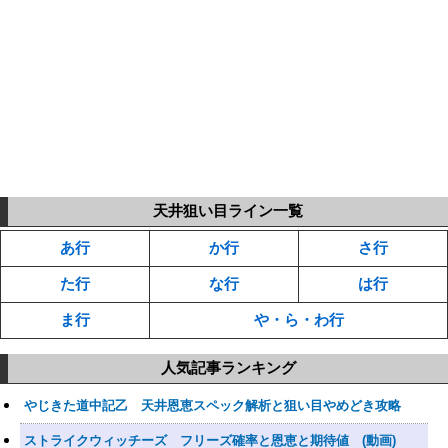
天井狙い目ライン一覧
あ行
か行
さ行
た行
な行
は行
ま行
や・ら・わ行
人気記事ランキング
やじきた道中記乙 天井恩恵スペック解析と狙い目やめどき攻略
ストライクウィッチーズ フリーズ確率と恩恵と期待値 (動画)