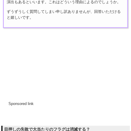
演出もあるといいます。これはどういう理由によるのでしょうか。
ずうずうしく質問してしまい申し訳ありませんが、回答いただける
と嬉しいです。
Sponsored link
目押しの失敗で大当たりのフラグは消滅する？