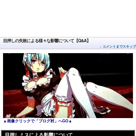
目押しの失敗による様々な影響について【Q&A】
↓ コメントまでスキップ
▲画像クリックで「ブログ村」へGO▲
目押しミスによる影響について