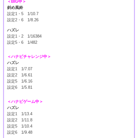
＜BIG中＞
斜め風鈴
設定1・5 1/10.7
設定2・6 1/8.26
ハズレ
設定1・2 1/16384
設定5・6 1/482
＜ハナビチャレンジ中＞
ハズレ
設定1 1/7.07
設定2 1/6.61
設定5 1/6.16
設定6 1/5.81
＜ハナビゲーム中＞
ハズレ
設定1 1/13.4
設定2 1/11.8
設定5 1/10.4
設定6 1/9.48