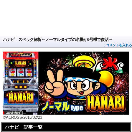
ハナビ スペック解析～ノーマルタイプの名機が5号機で復活～
↓ コメントを入れる
©ACROSS/2015/02/23
ハナビ 記事一覧