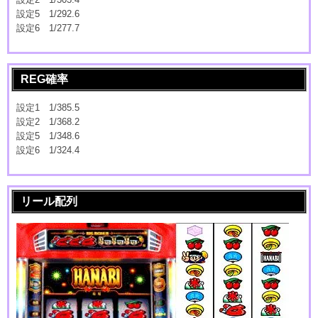
設定5 1/292.6
設定6 1/277.7
REG確率
設定1 1/385.5
設定2 1/368.2
設定5 1/348.6
設定6 1/324.4
リール配列