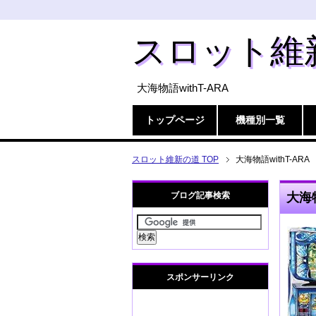
スロット維
大海物語withT-ARA
トップページ
機種別一覧
スロット維新の道 TOP
大海物語withT-ARA
ブログ記事検索
大海物
スポンサーリンク