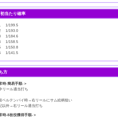
T初当たり確率
 1/199.5
 1/193.0
 1/184.6
 1/158.5
 1/150.8
 1/141.5
ち方
常時-簡易手順-＞
中リール適当打ち
上段ベルテンパイ時→右リールにサム絵柄狙い
上記以外→右リール適当打ち
常時-8枚役獲得手順-＞