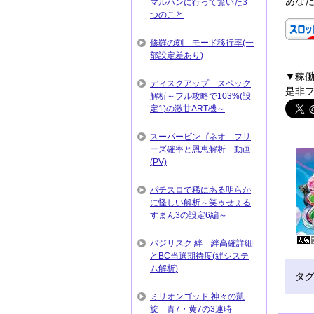
あな
マルハンに行って驚いた3
つのこと
修羅の刻 モード移行率(一
部設定差あり)
▼稼
ディスクアップ スペック
是非フ
解析～フル攻略で103%(設
定1)の激甘ART機～
スーパービンゴネオ フリ
ーズ確率と恩恵解析 動画
(PV)
パチスロで稀にある明らか
に怪しい解析～笑ゥせぇる
すまん3の設定6編～
バジリスク 絆 絆高確詳細
とBC当選期待度(絆システ
ム解析)
タ
ミリオンゴッド 神々の凱
旋 青7・黄7の3連時