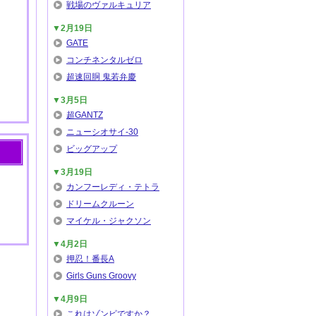
戦場のヴァルキュリア
▼2月19日
GATE
コンチネンタルゼロ
超速回胴 鬼若弁慶
▼3月5日
超GANTZ
ニューシオサイ-30
ビッグアップ
▼3月19日
カンフーレディ・テトラ
ドリームクルーン
マイケル・ジャクソン
▼4月2日
押忍！番長A
Girls Guns Groovy
▼4月9日
これはゾンビですか？