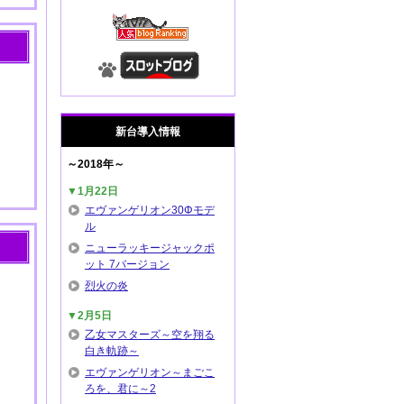
新台導入情報
～2018年～
▼1月22日
エヴァンゲリオン30Φモデ
ル
ニューラッキージャックポ
ット 7バージョン
烈火の炎
▼2月5日
乙女マスターズ～空を翔る
白き軌跡～
エヴァンゲリオン～まごこ
ろを、君に～2