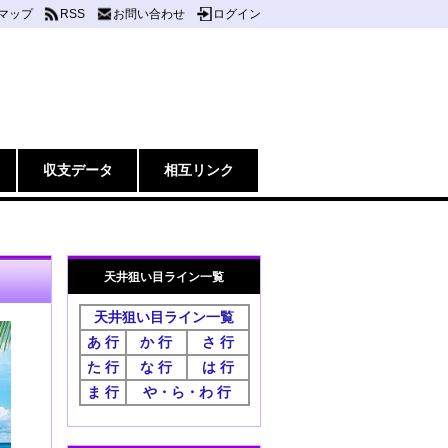
マップ
RSS
お問い合わせ
ログイン
収支データ
相互リンク
天井狙い目ライン一覧
天井狙い目ライン一覧
あ 行
か 行
さ 行
た 行
な 行
は 行
ま 行
や・ら・わ 行