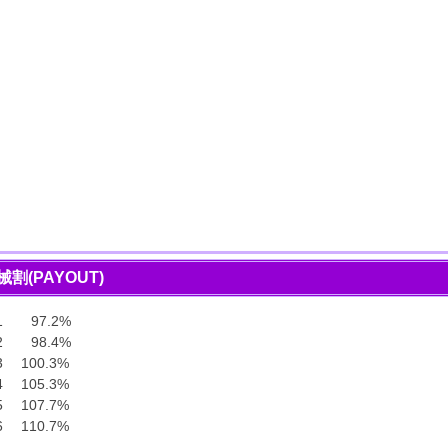
械割(PAYOUT)
1 97.2%
2 98.4%
 100.3%
 105.3%
 107.7%
 110.7%