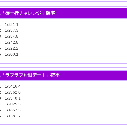
Z「御一行チャレンジ」確率
 1/331.1
 1/287.3
 1/284.5
 1/242.5
 1/222.2
 1/200.1
Z「ラブラブお銀デート」確率
 1/3416.4
 1/2962.0
 1/2940.1
 1/2025.5
 1/1857.5
 1/1381.2