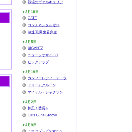
戦場のヴァルキュリア
▼2月19日
GATE
コンチネンタルゼロ
超速回胴 鬼若弁慶
▼3月5日
超GANTZ
ニューシオサイ-30
ビッグアップ
▼3月19日
カンフーレディ・テトラ
ドリームクルーン
マイケル・ジャクソン
▼4月2日
押忍！番長A
Girls Guns Groovy
▼4月9日
これはゾンビですか？