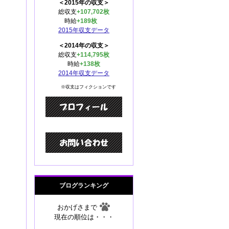
＜2015年の収支＞
総収支
+107,702枚
時給
+189枚
2015年収支データ
＜2014年の収支＞
総収支
+114,795枚
時給
+138枚
2014年収支データ
※収支はフィクションです
ブログランキング
おかげさまで
現在の順位は・・・