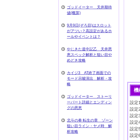
ゴッドイーター 天井期待
値(概算)
9月9日(ぞろ目)はスロット
がアツい？高設定があるホ
ールやイベントは？
やじきた道中記乙 天井恩
恵スペック解析と狙い目や
めどき攻略
カイジ3 AT終了画面での
モード示唆演出 解析・攻
略
機
ゴッドイーター ストーリ
ーパート詳細とエンディン
設定
グの恩恵
設定
設定3
北斗の拳 転生の章 ゾーン
設定4
狙い目ライン・ヤメ時 解
設定5
析攻略
設定6