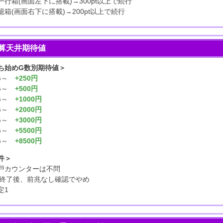
一行箱(画面左下に搭載)→300pt以上で続行
籠箱(画面右下に搭載)→200pt以上で続行
算天井期待値
ち始めG数別期待値＞
0G～
+250円
0G～
+500円
0G～
+1000円
0G～
+2000円
0G～
+3000円
0G～
+5500円
0G～
+8500円
件＞
戸カウンターは不問
T終了後、前兆なし確認でやめ
定1