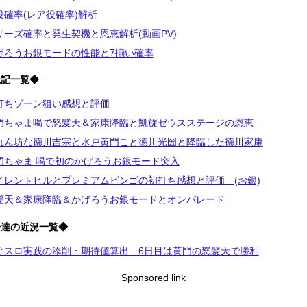
役確率(レア役確率)解析
リーズ確率と発生契機と恩恵解析(動画PV)
げろうお銀モードの性能と7揃い確率
践記一覧◆
打ちゾーン狙い感想と評価
門ちゃま喝で怒髪天＆家康降臨と凱旋ゼウスステージの恩恵
れん坊な徳川吉宗と水戸黄門こと徳川光圀と降臨した徳川家康
門ちゃま 喝で初のかげろうお銀モード突入
イレントヒルとプレミアムビンゴの初打ち感想と評価 (お銀)
髪天＆家康降臨＆かげろうお銀モードとオンパレード
子達の近況一覧◆
ぐスロ実践の添削・期待値算出 6日目は黄門の怒髪天で勝利
Sponsored link