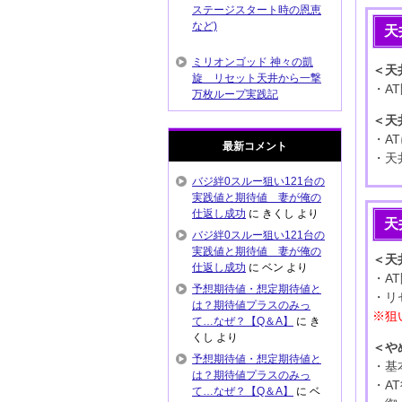
ステージスタート時の恩恵
など)
天
ミリオンゴッド 神々の凱
＜天
旋 リセット天井から一撃
・AT
万枚ループ実践記
＜天
・A
最新コメント
・天
バジ絆0スルー狙い121台の
実践値と期待値 妻が俺の
仕返し成功
に
きくし
より
天
バジ絆0スルー狙い121台の
実践値と期待値 妻が俺の
＜天
仕返し成功
に
ベン
より
・A
予想期待値・想定期待値と
・リ
は？期待値プラスのみっ
※狙
て…なぜ？【Q＆A】
に
き
くし
より
＜や
予想期待値・想定期待値と
・基
は？期待値プラスのみっ
・A
て…なぜ？【Q＆A】
に
ベ