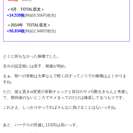
＜4月 TOTAL収支＞
+14,539枚
(時給8,556円相当)
＜2014年 TOTAL収支＞
+50,834枚
(時給2,948円相当)
とくに何もなかった稼働でした。
北斗の設定狙いは若干、根拠が弱め。
まぁ、朝一の挙動は大事なんで軽く試すってノリでの稼働はよくやりま
すね。
ただ、据え置きor変更の挙動チェックと前日のヤメG数をきちんと考慮し
て、期待値のないところでヤメるってのだけは徹底してるつもりです。
これさえ、しっかりやってればそんなに負けることはないっすね。
あと、ハーデスの宵越し1132Gは高いっす。