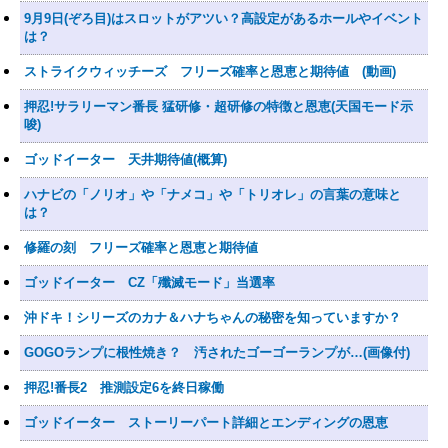
9月9日(ぞろ目)はスロットがアツい？高設定があるホールやイベント
は？
ストライクウィッチーズ フリーズ確率と恩恵と期待値 (動画)
押忍!サラリーマン番長 猛研修・超研修の特徴と恩恵(天国モード示
唆)
ゴッドイーター 天井期待値(概算)
ハナビの「ノリオ」や「ナメコ」や「トリオレ」の言葉の意味と
は？
修羅の刻 フリーズ確率と恩恵と期待値
ゴッドイーター CZ「殲滅モード」当選率
沖ドキ！シリーズのカナ＆ハナちゃんの秘密を知っていますか？
GOGOランプに根性焼き？ 汚されたゴーゴーランプが…(画像付)
押忍!番長2 推測設定6を終日稼働
ゴッドイーター ストーリーパート詳細とエンディングの恩恵