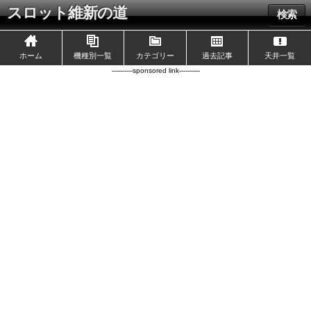
スロット維新の道
検索
ホーム
機種別一覧
カテゴリー
過去記事
天井一覧
----------sponsored link----------