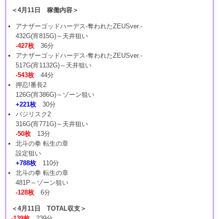
＜4月11日 稼働内容＞
アナザーゴッドハーデス-奪われたZEUSver.-
432G(宵815G)～天井狙い
-427枚
36分
アナザーゴッドハーデス-奪われたZEUSver.-
517G(宵1132G)～天井狙い
-543枚
44分
押忍!番長2
126G(宵386G)～ゾーン狙い
+221枚
30分
バジリスク2
316G(宵771G)～天井狙い
-50枚
13分
北斗の拳 転生の章
設定狙い
+788枚
110分
北斗の拳 転生の章
481P～ゾーン狙い
-128枚
6分
＜4月11日 TOTAL収支＞
-139枚
239分