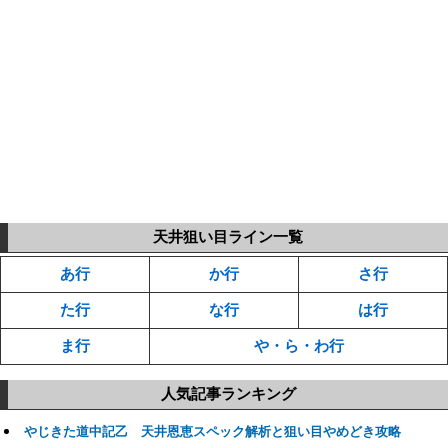
天井狙い目ライン一覧
あ行
か行
さ行
た行
な行
は行
ま行
や・ら・わ行
人気記事ランキング
やじきた道中記乙 天井恩恵スペック解析と狙い目やめどき攻略