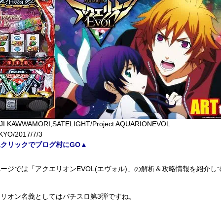
JI KAWWAMORI,SATELIGHT/Project AQUARIONEVOL
YO/2017/7/3
像クリックでブログ村にGO▲
ージでは「アクエリオンEVOL(エヴォル)」の解析＆攻略情報を紹介し
エリオン名義としてはパチスロ第3弾ですね。