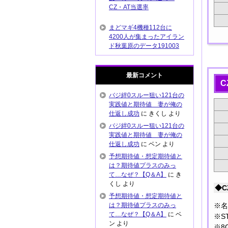
CZ・AT当選率
まどマギ4機種112台に
4200人が集まったアイラン
ド秋葉原のデータ191003
最新コメント
C
バジ絆0スルー狙い121台の
実践値と期待値 妻が俺の
仕返し成功
に
きくし
より
バジ絆0スルー狙い121台の
実践値と期待値 妻が俺の
仕返し成功
に
ベン
より
予想期待値・想定期待値と
は？期待値プラスのみっ
て…なぜ？【Q＆A】
に
き
くし
より
◆
予想期待値・想定期待値と
※
は？期待値プラスのみっ
て…なぜ？【Q＆A】
に
ベ
※S
ン
より
※8