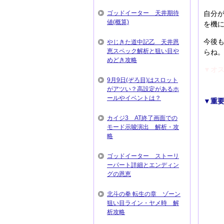
ゴッドイーター 天井期待
自分
値(概算)
を機
今後
やじきた道中記乙 天井恩
恵スペック解析と狙い目や
らね
めどき攻略
▼オ
9月9日(ぞろ目)はスロット
がアツい？高設定があるホ
ールやイベントは？
▼重
カイジ3 AT終了画面での
モード示唆演出 解析・攻
略
ゴッドイーター ストーリ
ーパート詳細とエンディン
グの恩恵
北斗の拳 転生の章 ゾーン
狙い目ライン・ヤメ時 解
析攻略