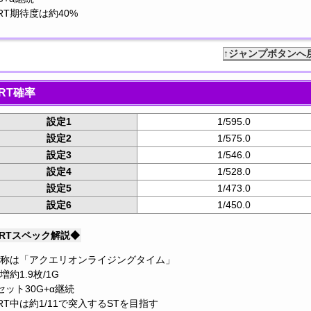
RT期待度は約40%
↑ジャンプボタンへ
RT確率
設定1
1/595.0
設定2
1/575.0
設定3
1/546.0
設定4
1/528.0
設定5
1/473.0
設定6
1/450.0
ARTスペック解説◆
名称は「アクエリオンライジングタイム」
増約1.9枚/1G
セット30G+α継続
RT中は約1/11で突入するSTを目指す