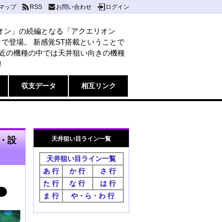
マップ
RSS
お問い合わせ
ログイン
オン」の続編となる「アクエリオン
ロで登場。 新感覚ST搭載ということで
最近の機種の中では天井狙い向きの機種
！
収支データ
相互リンク
天井狙い目ライン一覧
・設
天井狙い目ライン一覧
あ 行
か 行
さ 行
た 行
な 行
は 行
ま 行
や・ら・わ 行