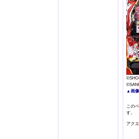
©SHO
©SANK
▲画
このペ
す。
アク