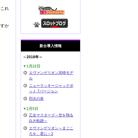
でこれ
ですか
新台導入情報
～2018年～
▼1月22日
エヴァンゲリオン30Φモデ
ル
ニューラッキージャックポ
ット 7バージョン
烈火の炎
▼2月5日
乙女マスターズ～空を翔る
白き軌跡～
エヴァンゲリオン～まごこ
ろを、君に～2