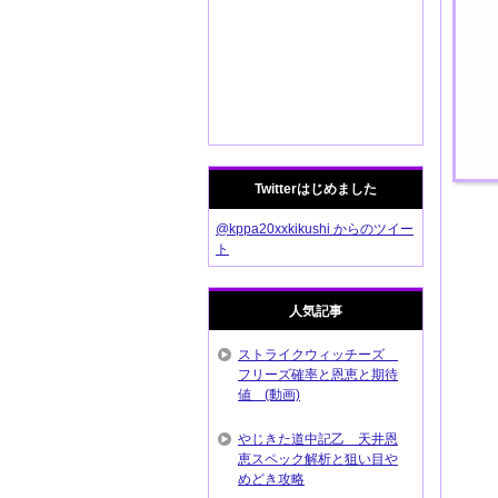
Twitterはじめました
@kppa20xxkikushi からのツイー
ト
人気記事
ストライクウィッチーズ
フリーズ確率と恩恵と期待
値 (動画)
やじきた道中記乙 天井恩
恵スペック解析と狙い目や
めどき攻略