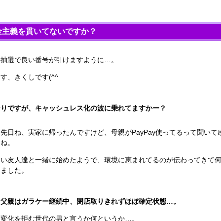
金主義を貫いてないですか？
は抽選で良い番号が引けますように…。
す、きくしです(^^ゞ
なりですが、キャッシュレス化の波に乗れてますかー？
先日ね、実家に帰ったんですけど、母親がPayPay使ってるって聞いて
てね。
良い友人達と一緒に始めたようで、環境に恵まれてるのが伝わってきて
しました。
、父親はガラケー継続中、閉店取りきれずほぼ確定状態…。
に変化を拒む世代の男と言うか何というか…。