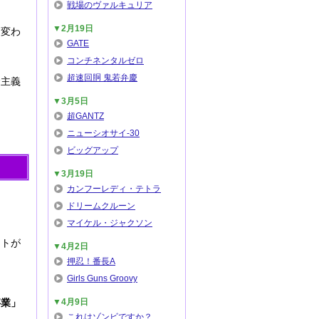
戦場のヴァルキュリア
▼2月19日
に変わ
GATE
コンチネンタルゼロ
超速回胴 鬼若弁慶
金主義
▼3月5日
超GANTZ
ニューシオサイ-30
ビッグアップ
▼3月19日
カンフーレディ・テトラ
ドリームクルーン
マイケル・ジャクソン
ントが
▼4月2日
押忍！番長A
Girls Guns Groovy
▼4月9日
事業」
これはゾンビですか？