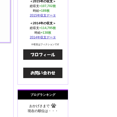
＜2015年の収支＞
総収支
+107,702枚
時給
+189枚
2015年収支データ
＜2014年の収支＞
総収支
+114,795枚
時給
+138枚
2014年収支データ
※収支はフィクションです
ブログランキング
おかげさまで
現在の順位は・・・