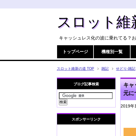
スロット維
キャッシュレス化の波に乗れてる？
トップページ
機種別一覧
スロット維新の道 TOP
雑記
せどり-雑記
ブログ記事検索
キャ
元に
2019年
スポンサーリンク