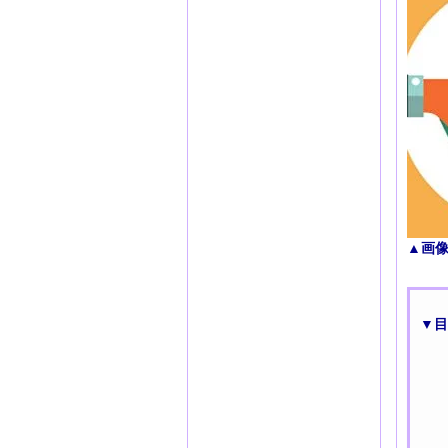
▲画
▼目