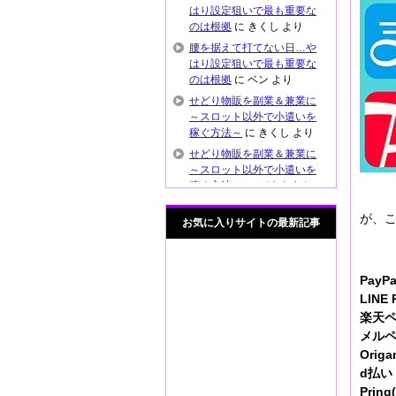
はり設定狙いで最も重要な
のは根拠
に
きくし
より
腰を据えて打てない日…や
はり設定狙いで最も重要な
のは根拠
に
ベン
より
せどり物販を副業＆兼業に
～スロット以外で小遣いを
稼ぐ方法～
に
きくし
より
せどり物販を副業＆兼業に
～スロット以外で小遣いを
稼ぐ方法～
に
バナナまん
より
が、
これぞ元プロの技？出戻り
お気に入りサイトの最新記事
推測がハマってマイジャグ
ラー4で快勝
に
きくし
より
これぞ元プロの技？出戻り
PayP
推測がハマってマイジャグ
LINE
ラー4で快勝
に
通りすがり
楽天
より
メル
スロットの後ヅモ狙いや良
Orig
履歴打ちの危険性 安易に
d払い
設定狙ってませんか？
に
Prin
きくし
より