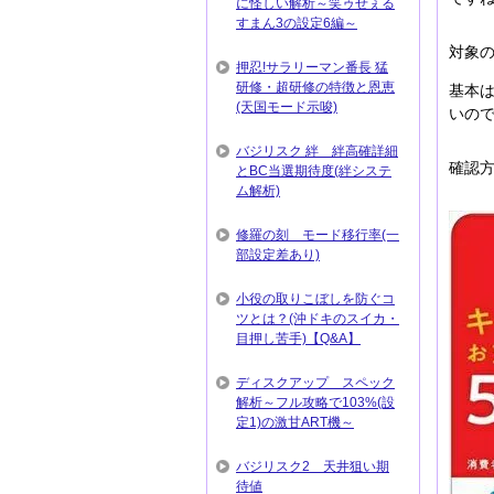
に怪しい解析～笑ゥせぇる
すまん3の設定6編～
対象
押忍!サラリーマン番長 猛
研修・超研修の特徴と恩恵
基本
(天国モード示唆)
いの
バジリスク 絆 絆高確詳細
確認
とBC当選期待度(絆システ
ム解析)
修羅の刻 モード移行率(一
部設定差あり)
小役の取りこぼしを防ぐコ
ツとは？(沖ドキのスイカ・
目押し苦手)【Q&A】
ディスクアップ スペック
解析～フル攻略で103%(設
定1)の激甘ART機～
バジリスク2 天井狙い期
待値