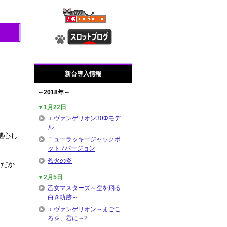
新台導入情報
～2018年～
▼1月22日
エヴァンゲリオン30Φモデ
ル
感心し
ニューラッキージャックポ
ット 7バージョン
烈火の炎
何だか
▼2月5日
乙女マスターズ～空を翔る
白き軌跡～
エヴァンゲリオン～まごこ
ろを、君に～2