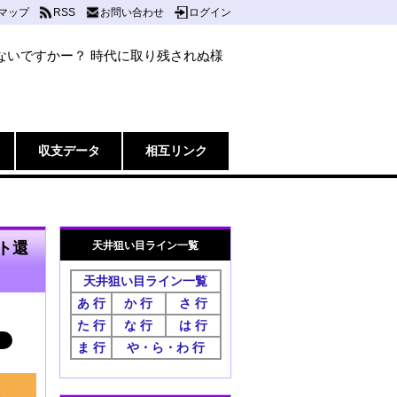
マップ
RSS
お問い合わせ
ログイン
ないですかー？ 時代に取り残されぬ様
収支データ
相互リンク
天井狙い目ライン一覧
ト還
天井狙い目ライン一覧
あ 行
か 行
さ 行
た 行
な 行
は 行
ま 行
や・ら・わ 行