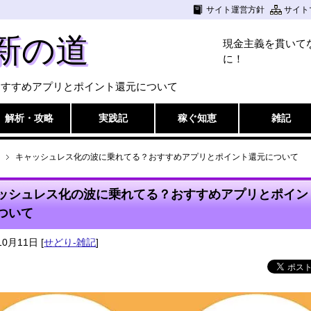
サイト運営方針
サイト
新の道
現金主義を貫いて
に！
おすすめアプリとポイント還元について
解析・攻略
実践記
稼ぐ知恵
雑記
キャッシュレス化の波に乗れてる？おすすめアプリとポイント還元について
ッシュレス化の波に乗れてる？おすすめアプリとポイン
ついて
10月11日
[
せどり-雑記
]