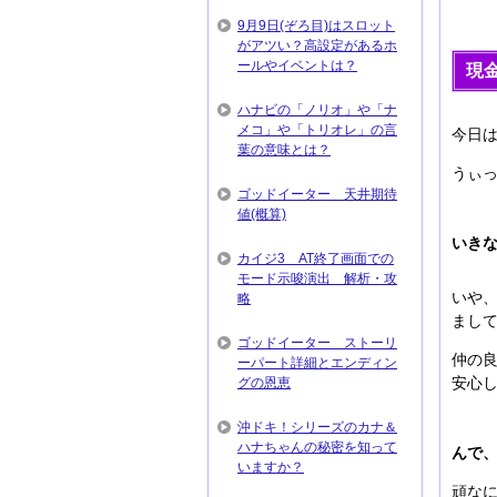
9月9日(ぞろ目)はスロット
がアツい？高設定があるホ
ールやイベントは？
現
ハナビの「ノリオ」や「ナ
メコ」や「トリオレ」の言
今日
葉の意味とは？
うぃっ
ゴッドイーター 天井期待
値(概算)
いき
カイジ3 AT終了画面での
モード示唆演出 解析・攻
いや、
略
まし
ゴッドイーター ストーリ
仲の
ーパート詳細とエンディン
安心
グの恩恵
沖ドキ！シリーズのカナ＆
ハナちゃんの秘密を知って
んで
いますか？
頑な