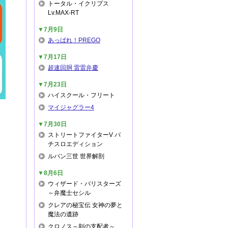
トータル・イクリプス
Lv.MAX-RT
▼7月9日
あっぱれ！PREGO
▼7月17日
超速回胴 雷雷弁慶
▼7月23日
ハイスクール・フリート
マイジャグラー4
▼7月30日
ストリートファイターV パ
チスロエディション
ルパン三世 世界解剖
▼8月6日
ウィザード・バリスターズ
～弁魔士セシル
クレアの秘宝伝 女神の夢と
魔法の遺跡
クロノス～刻の支配者～