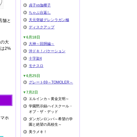
貞子vs伽椰子
ちゃぶ台返し
天元突破グレンラガン極
店舗と
ディスクアップ
▼6月18日
主の大
大神～回胴編～
は2%
沖ドキ！バケーション
十字架4
モナスロ
▼6月25日
グレート69～TOMOLER～
▼7月2日
エルインカ～黄金文明～
学園黙示録ハイスクール・
オブ・ザ・デッド
スマホ
ダンガンロンパ～希望の学
園と絶望の高校生～
美ラメキ！