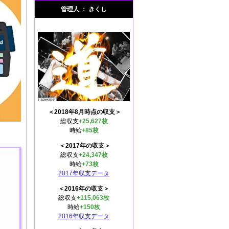
管理人 ： きくし
＜2018年8月時点の収支＞
総収支
+25,627枚
時給
+85枚
＜2017年の収支＞
総収支
+24,347枚
時給
+73枚
2017年収支データ
＜2016年の収支＞
総収支
+115,063枚
時給
+150枚
2016年収支データ