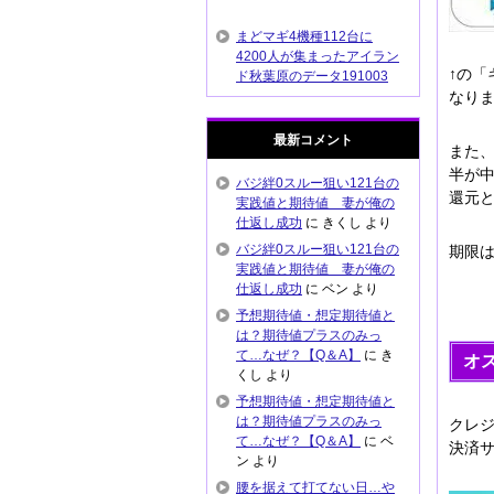
まどマギ4機種112台に
4200人が集まったアイラン
↑の
ド秋葉原のデータ191003
なり
最新コメント
また
半が
バジ絆0スルー狙い121台の
還元
実践値と期待値 妻が俺の
仕返し成功
に
きくし
より
バジ絆0スルー狙い121台の
期限は
実践値と期待値 妻が俺の
仕返し成功
に
ベン
より
予想期待値・想定期待値と
は？期待値プラスのみっ
て…なぜ？【Q＆A】
に
き
オ
くし
より
予想期待値・想定期待値と
は？期待値プラスのみっ
クレ
て…なぜ？【Q＆A】
に
ベ
決済
ン
より
腰を据えて打てない日…や