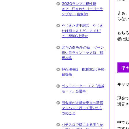
GOGOランプに根性焼
き？ 汚されたゴーゴーラ
まぁ
ンプが…(画像付)
らない
やじきた道中記乙 やじき
たは飛ぶよ！どこまでも!!
もち
で+1550G上乗せ
者は
北斗の拳 転生の章 ゾーン
狙い目ライン・ヤメ時 解
析攻略
キ
押忍!番長2 推測設定6を終
日稼働
キャ
ゴッドイーター CZ「殲滅
モード」当選率
現金
田舎者が大都会東京の新宿
還元
マルハンに行って驚いた3
つのこと
中で
パチスロで稀にある明らか
です