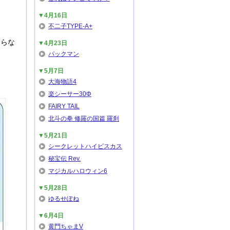
▼4月16日
。
不二子TYPE-A+
ならな
▼4月23日
パックマン
▼5月7日
大海物語4
楽シーサー30Φ
FAIRY TAIL
北斗の拳 修羅の国篇 羅刹
▼5月21日
シークレットハイビスカス
秘宝伝 Rev.
マジカルハロウィン6
▼5月28日
ゆるせぽね
▼6月4日
黄門ちゃまV