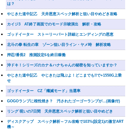
は？
やじきた道中記乙 天井恩恵スペック解析と狙い目やめどき攻略
カイジ3 AT終了画面でのモード示唆演出 解析・攻略
ゴッドイーター ストーリーパート詳細とエンディングの恩恵
北斗の拳 転生の章 ゾーン狙い目ライン・ヤメ時 解析攻略
押忍!番長2 推測設定6を終日稼働
沖ドキ！シリーズのカナ＆ハナちゃんの秘密を知っていますか？
やじきた道中記乙 やじきたは飛ぶよ！どこまでも!!で+1550G上乗
せ
ゴッドイーター CZ「殲滅モード」当選率
GOGOランプに根性焼き？ 汚されたゴーゴーランプが…(画像付)
リング 呪いの7日間 天井恩恵スペック解析と狙い目やめどき
ディスクアップ スペック解析～フル攻略で103%(設定1)の激甘ART
機～