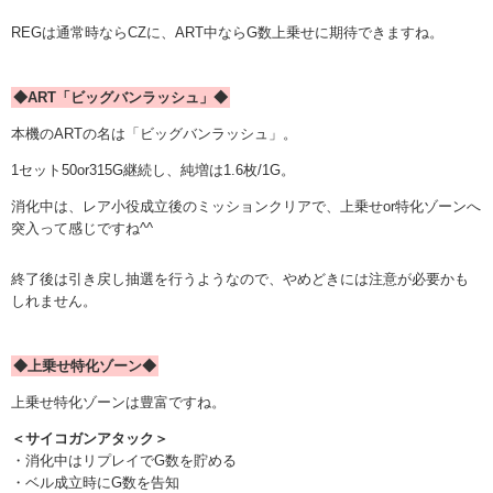
REGは通常時ならCZに、ART中ならG数上乗せに期待できますね。
◆ART「ビッグバンラッシュ」◆
本機のARTの名は「ビッグバンラッシュ」。
1セット50or315G継続し、純増は1.6枚/1G。
消化中は、レア小役成立後のミッションクリアで、上乗せor特化ゾーンへ
突入って感じですね^^
終了後は引き戻し抽選を行うようなので、やめどきには注意が必要かも
しれません。
◆上乗せ特化ゾーン◆
上乗せ特化ゾーンは豊富ですね。
＜サイコガンアタック＞
・消化中はリプレイでG数を貯める
・ベル成立時にG数を告知