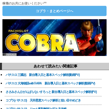
稼働のお共にお使いください^^
コブラ・まとめページへ
あわせて読みたい関連記事
パチスロ 三國志 新台導入日と基本スペック解析(動画PV)
パチスロ 大海物語withT-ARA 新台導入日と基本スペック解析(動画PV)
ささみさん@がんばらないすろっと 新台導入日と基本スペック解析(PV)
コブラ(パチスロ) 天井恩恵スペック解析と狙い目やめどき
コブラ(パチスロ) リール配列解析と打ち方攻略