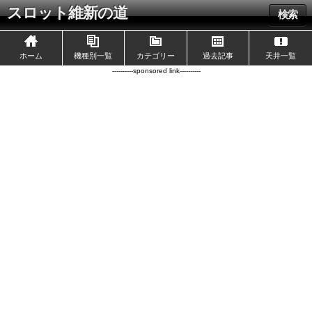
スロット維新の道
検索
ホーム
機種別一覧
カテゴリー
過去記事
天井一覧
----------sponsored link----------