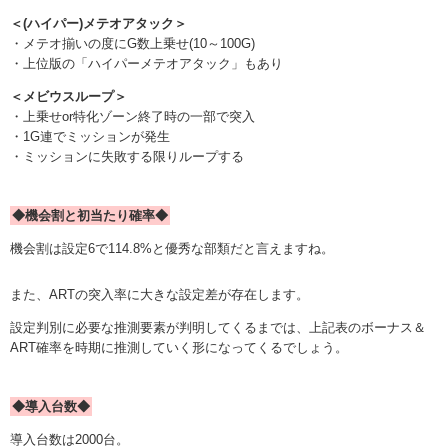
＜(ハイパー)メテオアタック＞
・メテオ揃いの度にG数上乗せ(10～100G)
・上位版の「ハイパーメテオアタック」もあり
＜メビウスループ＞
・上乗せor特化ゾーン終了時の一部で突入
・1G連でミッションが発生
・ミッションに失敗する限りループする
◆機会割と初当たり確率◆
機会割は設定6で114.8%と優秀な部類だと言えますね。
また、ARTの突入率に大きな設定差が存在します。
設定判別に必要な推測要素が判明してくるまでは、上記表のボーナス＆
ART確率を時期に推測していく形になってくるでしょう。
◆導入台数◆
導入台数は2000台。