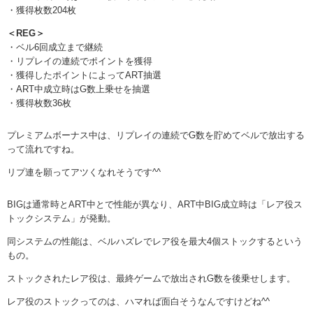
・獲得枚数204枚
＜REG＞
・ベル6回成立まで継続
・リプレイの連続でポイントを獲得
・獲得したポイントによってART抽選
・ART中成立時はG数上乗せを抽選
・獲得枚数36枚
プレミアムボーナス中は、リプレイの連続でG数を貯めてベルで放出する
って流れですね。
リプ連を願ってアツくなれそうです^^
BIGは通常時とART中とで性能が異なり、ART中BIG成立時は「レア役ス
トックシステム」が発動。
同システムの性能は、ベルハズレでレア役を最大4個ストックするという
もの。
ストックされたレア役は、最終ゲームで放出されG数を後乗せします。
レア役のストックってのは、ハマれば面白そうなんですけどね^^