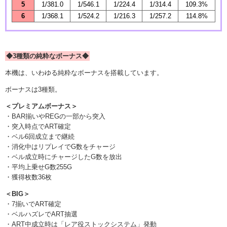
5
1/381.0
1/546.1
1/224.4
1/314.4
109.3%
6
1/368.1
1/524.2
1/216.3
1/257.2
114.8%
◆3種類の純粋なボーナス◆
本機は、いわゆる純粋なボーナスを搭載しています。
ボーナスは3種類。
＜プレミアムボーナス＞
・BAR揃いやREGの一部から突入
・突入時点でART確定
・ベル6回成立まで継続
・消化中はリプレイでG数をチャージ
・ベル成立時にチャージしたG数を放出
・平均上乗せG数255G
・獲得枚数36枚
＜BIG＞
・7揃いでART確定
・ベルハズレでART抽選
・ART中成立時は「レア役ストックシステム」発動