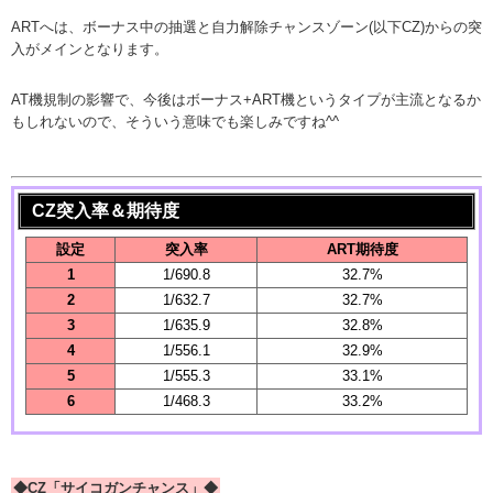
ARTへは、ボーナス中の抽選と自力解除チャンスゾーン(以下CZ)からの突
入がメインとなります。
AT機規制の影響で、今後はボーナス+ART機というタイプが主流となるか
もしれないので、そういう意味でも楽しみですね^^
CZ突入率＆期待度
設定
突入率
ART期待度
1
1/690.8
32.7%
2
1/632.7
32.7%
3
1/635.9
32.8%
4
1/556.1
32.9%
5
1/555.3
33.1%
6
1/468.3
33.2%
◆CZ「サイコガンチャンス」◆