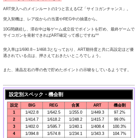
ART突入へのメインルートの1つと言えるCZ「サイコガンチャンス」。
突入契機は、レア役からの当選やREG中の抽選から。
10G間継続し、滞在中は毎ゲーム成立役でポイントを貯め、最終ゲームで
サイコガンを発射できればART確定って感じですね^^
突入率は1/690.8～1/468.3となっており、ART期待度と共に高設定ほど優
遇されている点は、押さえておきたいところでしょう。
また、液晶左右の帯の色で貯めたポイントの示唆をしているようです。
設定別スペック・機会割
設定
BIG
REG
合算
ART
機会割
1
1/422.8
1/642.5
1/255.0
1/449.3
97.2%
2
1/414.7
1/618.2
1/248.2
1/415.7
99.0%
3
1/402.0
1/595.7
1/240.1
1/408.4
100.3%
4
1/394.8
1/574.8
1/234.1
1/343.3
104.7%