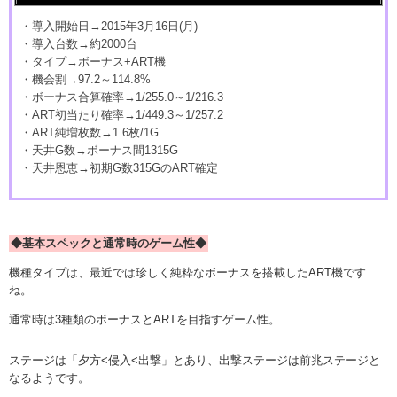
・導入開始日→2015年3月16日(月)
・導入台数→約2000台
・タイプ→ボーナス+ART機
・機会割→97.2～114.8%
・ボーナス合算確率→1/255.0～1/216.3
・ART初当たり確率→1/449.3～1/257.2
・ART純増枚数→1.6枚/1G
・天井G数→ボーナス間1315G
・天井恩恵→初期G数315GのART確定
◆基本スペックと通常時のゲーム性◆
機種タイプは、最近では珍しく純粋なボーナスを搭載したART機です
ね。
通常時は3種類のボーナスとARTを目指すゲーム性。
ステージは「夕方<侵入<出撃」とあり、出撃ステージは前兆ステージと
なるようです。