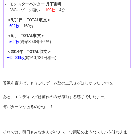
モンスターハンター 月下雷鳴
68G～ゾーン狙い
-109枚
4分
＜5月1日 TOTAL収支＞
+502枚
169分
＜5月 TOTAL収支＞
+502枚
(時給3,564円相当)
＜2014年 TOTAL収支＞
+63,038枚
(時給3,129円相当)
贅沢を言えば、もう少しゲーム数の上乗せがほしかったっすね。
あと、エンディングは前作の方が感動する感じでしたよー。
何パターンかあるのかな…？
それでは、明日もみなさんがパチスロで競艇のようなスリルを味わえま