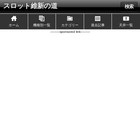
スロット維新の道
検索
ホーム
機種別一覧
カテゴリー
過去記事
天井一覧
----------sponsored link----------