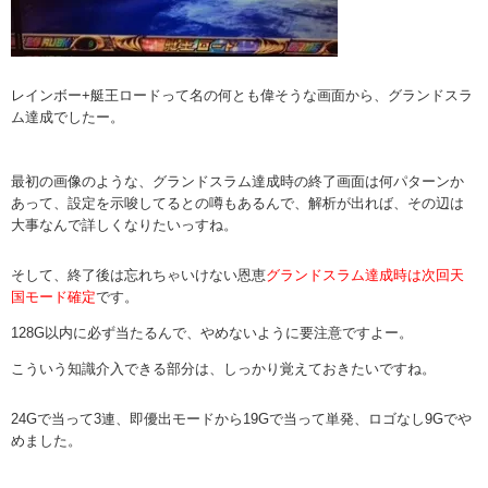
レインボー+艇王ロードって名の何とも偉そうな画面から、グランドスラ
ム達成でしたー。
最初の画像のような、グランドスラム達成時の終了画面は何パターンか
あって、設定を示唆してるとの噂もあるんで、解析が出れば、その辺は
大事なんで詳しくなりたいっすね。
そして、終了後は忘れちゃいけない恩恵
グランドスラム達成時は次回天
国モード確定
です。
128G以内に必ず当たるんで、やめないように要注意ですよー。
こういう知識介入できる部分は、しっかり覚えておきたいですね。
24Gで当って3連、即優出モードから19Gで当って単発、ロゴなし9Gでや
めました。