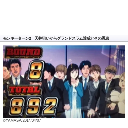
モンキーターン2 天井狙いからグランドスラム達成とその恩恵
©YAMASA/2014/04/07