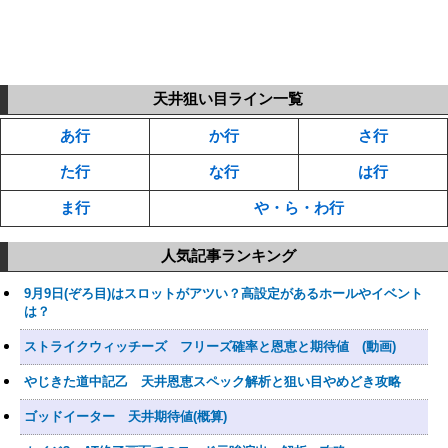
天井狙い目ライン一覧
あ行
か行
さ行
た行
な行
は行
ま行
や・ら・わ行
人気記事ランキング
9月9日(ぞろ目)はスロットがアツい？高設定があるホールやイベント
は？
ストライクウィッチーズ フリーズ確率と恩恵と期待値 (動画)
やじきた道中記乙 天井恩恵スペック解析と狙い目やめどき攻略
ゴッドイーター 天井期待値(概算)