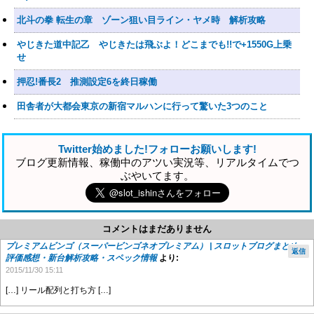
北斗の拳 転生の章 ゾーン狙い目ライン・ヤメ時 解析攻略
やじきた道中記乙 やじきたは飛ぶよ！どこまでも!!で+1550G上乗
せ
押忍!番長2 推測設定6を終日稼働
田舎者が大都会東京の新宿マルハンに行って驚いた3つのこと
Twitter始めました!フォローお願いします!
ブログ更新情報、稼働中のアツい実況等、リアルタイムでつ
ぶやいてます。
コメントはまだありません
プレミアムビンゴ（スーパービンゴネオプレミアム） | スロットブログまとめ・
返信
評価感想・新台解析攻略・スペック情報
より:
2015/11/30 15:11
[…] リール配列と打ち方 […]