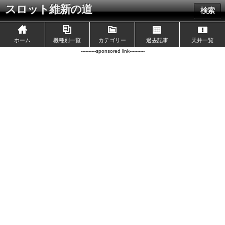
スロット維新の道
検索
ホーム
機種別一覧
カテゴリー
過去記事
天井一覧
----------sponsored link----------