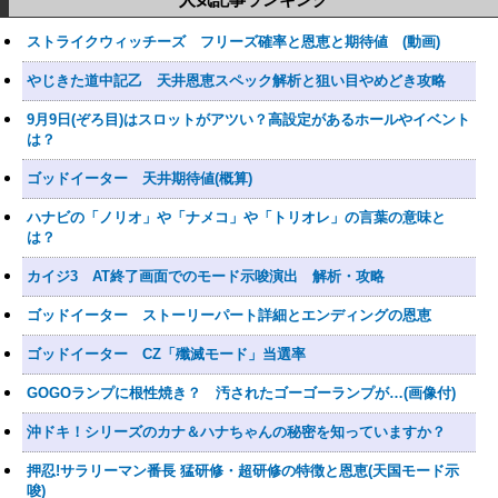
ストライクウィッチーズ フリーズ確率と恩恵と期待値 (動画)
やじきた道中記乙 天井恩恵スペック解析と狙い目やめどき攻略
9月9日(ぞろ目)はスロットがアツい？高設定があるホールやイベント
は？
ゴッドイーター 天井期待値(概算)
ハナビの「ノリオ」や「ナメコ」や「トリオレ」の言葉の意味と
は？
カイジ3 AT終了画面でのモード示唆演出 解析・攻略
ゴッドイーター ストーリーパート詳細とエンディングの恩恵
ゴッドイーター CZ「殲滅モード」当選率
GOGOランプに根性焼き？ 汚されたゴーゴーランプが…(画像付)
沖ドキ！シリーズのカナ＆ハナちゃんの秘密を知っていますか？
押忍!サラリーマン番長 猛研修・超研修の特徴と恩恵(天国モード示
唆)