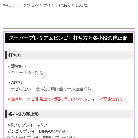
特にチェックするべきポイントはありませんね。
スーパープレミアムビンゴ 打ち方と各小役の停止形
打ち方
＜通常時＞
・全リール適当打ち
＜AT中＞
・ナビに従い、指示なし時は全リール適当打ち
※通常時、ナビ非発生での変則押しはペナルティーの可能性あり
各小役の停止形
7揃いリプレイ
→7揃い
ビンゴリプレイ
→BINGO絵柄揃い
ベンリーリプレイ
→中段リプレイ揃い