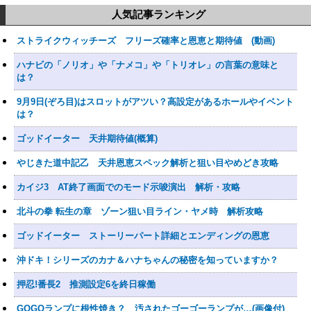
人気記事ランキング
ストライクウィッチーズ フリーズ確率と恩恵と期待値 (動画)
ハナビの「ノリオ」や「ナメコ」や「トリオレ」の言葉の意味と
は？
9月9日(ぞろ目)はスロットがアツい？高設定があるホールやイベント
は？
ゴッドイーター 天井期待値(概算)
やじきた道中記乙 天井恩恵スペック解析と狙い目やめどき攻略
カイジ3 AT終了画面でのモード示唆演出 解析・攻略
北斗の拳 転生の章 ゾーン狙い目ライン・ヤメ時 解析攻略
ゴッドイーター ストーリーパート詳細とエンディングの恩恵
沖ドキ！シリーズのカナ＆ハナちゃんの秘密を知っていますか？
押忍!番長2 推測設定6を終日稼働
GOGOランプに根性焼き？ 汚されたゴーゴーランプが…(画像付)