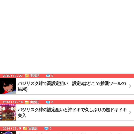
2016 / 12 / 27
実践記
0
バジリスク絆で高設定狙い 設定6はどこ？(推測ツールの
結果)
2016 / 12 / 18
実践記
0
バジリスク絆の設定狙いと沖ドキで久しぶりの超ドキドキ
突入
2016 / 12 / 5
実践記
0