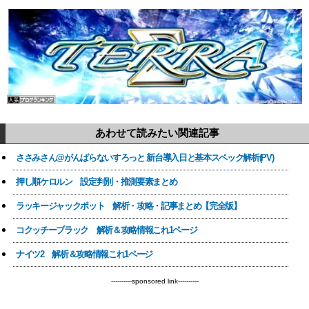
あわせて読みたい関連記事
ささみさん@がんばらないすろっと 新台導入日と基本スペック解析(PV)
押し順ケロルン 設定判別・推測要素まとめ
ラッキージャックポット 解析・攻略・記事まとめ【完全版】
コクッチーブラック 解析＆攻略情報これ1ページ
ナイツ2 解析＆攻略情報これ1ページ
----------sponsored link----------