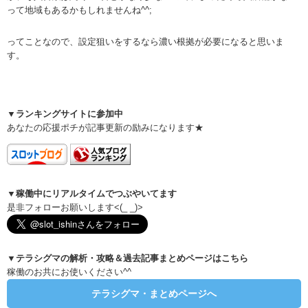
って地域もあるかもしれませんね^^;
ってことなので、設定狙いをするなら濃い根拠が必要になると思いま
す。
▼ランキングサイトに参加中
あなたの応援ポチが記事更新の励みになります★
▼稼働中にリアルタイムでつぶやいてます
是非フォローお願いします<(_ _)>
▼テラシグマの解析・攻略＆過去記事まとめページはこちら
稼働のお共にお使いください^^
テラシグマ・まとめページへ