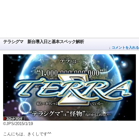
テラシグマ 新台導入日と基本スペック解析
↓ コメントを入れる
©JPS/2015/1/19
こんにちは、きくしです^^