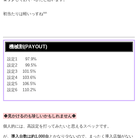
初当たりは軽いっすね^^
機械割(PAYOUT)
設定1 97.9%
設定2 99.5%
設定3 101.5%
設定4 103.6%
設定5 106.5%
設定6 110.2%
◆見かけるのも珍しいかもしれません◆
個人的には、高設定を打ってみたいと思えるスペックです。
が、
導入台数は約1,000台
とかなり少ないので、まったく導入店舗がない