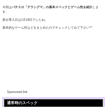
今回は
パチスロ「テラシグマ」の基本スペックとゲーム性を紹介
しま
す。
新台導入日は1月19日でしたね。
基本的なゲーム性などをまとめたのでチェックしてみて下さい^^
Sponsored link
通常時のスペック