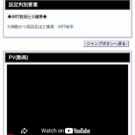
設定判別要素
◆ART初当たり確率◆
※偶数かつ高設定ほど優遇
ART確率
↑ジャンプボタンへ戻る↑
PV(動画)