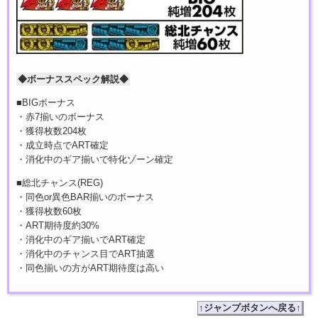
◆ボーナススペック解説◆
■BIGボーナス
・赤7揃いのボーナス
・獲得枚数204枚
・成立時点でART確定
・消化中のギア揃いで特化ゾーン確定
■総北チャンス(REG)
・同色or異色BAR揃いのボーナス
・獲得枚数60枚
・ART期待度約30%
・消化中のギア揃いでART確定
・消化中のチャンス目でART抽選
・同色揃いの方がART期待度は高い
↑ジャンプボタンへ戻る↑