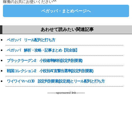
稼働のお共にお使いください^^
ペガッパ・まとめページへ
あわせて読みたい関連記事
ペガッパ リール配列と打ち方
ペガッパ 解析・攻略・記事まとめ【完全版】
ブラックラーグン2 小役確率解析(設定判別要素)
戦国コレクション2 小役別AT直撃当選率(設定判別要素)
ワイワイマハロ30 設定判別要素(設定差)とリール配列と打ち方
----------sponsored link----------