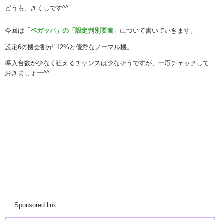
どうも、きくしです^^
今回は
「ペガッパ」の「設定判別要素」
について書いていきます。
設定6の機会割が112%と優秀なノーマル機。
導入台数が少なく狙えるチャンスは少なそうですが、一応チェックして
おきましょー^^
Sponsored link