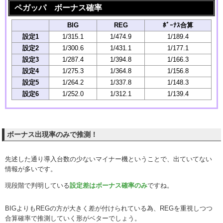
ペガッパ ボーナス確率
BIG
REG
ﾎﾞｰﾅｽ合算
設定1
1/315.1
1/474.9
1/189.4
設定2
1/300.6
1/431.1
1/177.1
設定3
1/287.4
1/394.8
1/166.3
設定4
1/275.3
1/364.8
1/156.8
設定5
1/264.2
1/337.8
1/148.3
設定6
1/252.0
1/312.1
1/139.4
ボーナス出現率のみで推測！
先述した通り導入台数の少ないマイナー機ということで、出ていてない
情報が多いです。
現段階で判明している
設定差はボーナス確率のみ
ですね。
BIGよりもREGの方が大きく差が付けられている為、REGを重視しつつ
合算確率で推測していく形がベターでしょう。