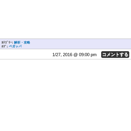
ｶﾃｺﾞﾘｰ:
解析・攻略
ﾀｸﾞ:
ペガッパ
1/27, 2016 @ 09:00 pm
コメントする