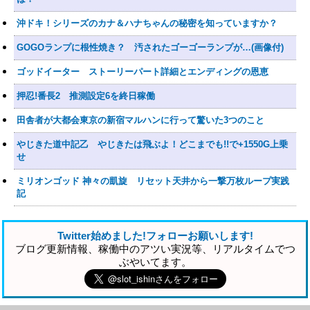
沖ドキ！シリーズのカナ＆ハナちゃんの秘密を知っていますか？
GOGOランプに根性焼き？ 汚されたゴーゴーランプが…(画像付)
ゴッドイーター ストーリーパート詳細とエンディングの恩恵
押忍!番長2 推測設定6を終日稼働
田舎者が大都会東京の新宿マルハンに行って驚いた3つのこと
やじきた道中記乙 やじきたは飛ぶよ！どこまでも!!で+1550G上乗
せ
ミリオンゴッド 神々の凱旋 リセット天井から一撃万枚ループ実践
記
Twitter始めました!フォローお願いします!
ブログ更新情報、稼働中のアツい実況等、リアルタイムでつ
ぶやいてます。