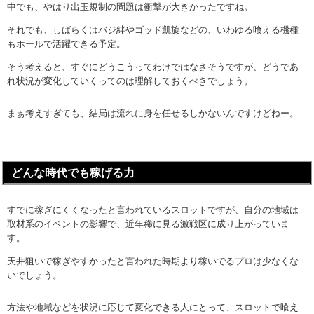
中でも、やはり出玉規制の問題は衝撃が大きかったですね。
それでも、しばらくはバジ絆やゴッド凱旋などの、いわゆる喰える機種
もホールで活躍できる予定。
そう考えると、すぐにどうこうってわけではなさそうですが、どうであ
れ状況が変化していくってのは理解しておくべきでしょう。
まぁ考えすぎても、結局は流れに身を任せるしかないんですけどねー。
どんな時代でも稼げる力
すでに稼ぎにくくなったと言われているスロットですが、自分の地域は
取材系のイベントの影響で、近年稀に見る激戦区に成り上がっていま
す。
天井狙いで稼ぎやすかったと言われた時期より稼いでるプロは少なくな
いでしょう。
方法や地域などを状況に応じて変化できる人にとって、スロットで喰え