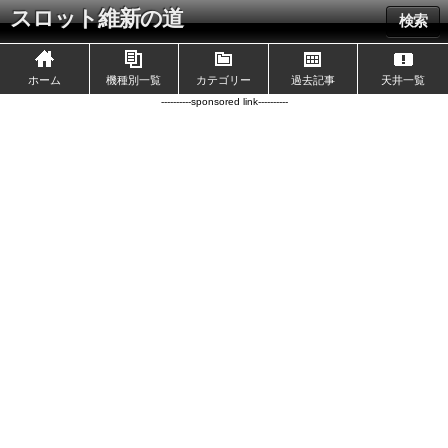
スロット維新の道
検索
ホーム
機種別一覧
カテゴリー
過去記事
天井一覧
----------sponsored link----------