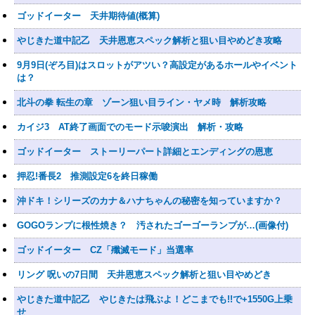
ゴッドイーター 天井期待値(概算)
やじきた道中記乙 天井恩恵スペック解析と狙い目やめどき攻略
9月9日(ぞろ目)はスロットがアツい？高設定があるホールやイベント
は？
北斗の拳 転生の章 ゾーン狙い目ライン・ヤメ時 解析攻略
カイジ3 AT終了画面でのモード示唆演出 解析・攻略
ゴッドイーター ストーリーパート詳細とエンディングの恩恵
押忍!番長2 推測設定6を終日稼働
沖ドキ！シリーズのカナ＆ハナちゃんの秘密を知っていますか？
GOGOランプに根性焼き？ 汚されたゴーゴーランプが…(画像付)
ゴッドイーター CZ「殲滅モード」当選率
リング 呪いの7日間 天井恩恵スペック解析と狙い目やめどき
やじきた道中記乙 やじきたは飛ぶよ！どこまでも!!で+1550G上乗
せ