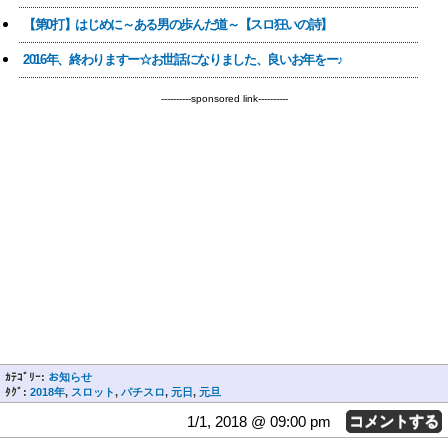
【第0打】はじめに～ある男の歩んだ道～【スロ狂いの詩】
2016年、終わりますー☆お世話になりました、良いお年をー♪
----------sponsored link----------
ｶﾃｺﾞﾘｰ:
お知らせ
ﾀｸﾞ:
2018年
,
スロット
,
パチスロ
,
元日
,
元旦
1/1, 2018 @ 09:00 pm
コメントする