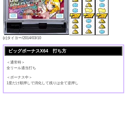
(c)タイヨー/2014/03/10
ビッグボーナスX64 打ち方
＜通常時＞
全リール適当打ち
＜ボーナス中＞
1度だけ順押しで消化して残りは全て逆押し