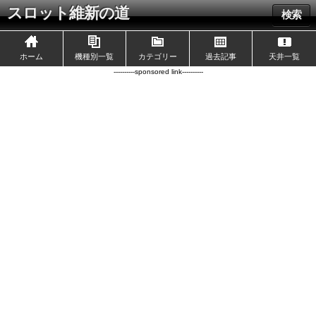
スロット維新の道
検索
ホーム
機種別一覧
カテゴリー
過去記事
天井一覧
----------sponsored link----------