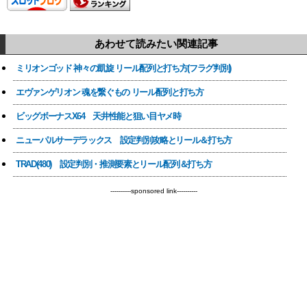
あわせて読みたい関連記事
ミリオンゴッド 神々の凱旋 リール配列と打ち方(フラグ判別)
エヴァンゲリオン 魂を繋ぐもの リール配列と打ち方
ビッグボーナスX64 天井性能と狙い目ヤメ時
ニューパルサーデラックス 設定判別攻略とリール＆打ち方
TRAD(480) 設定判別・推測要素とリール配列＆打ち方
----------sponsored link----------