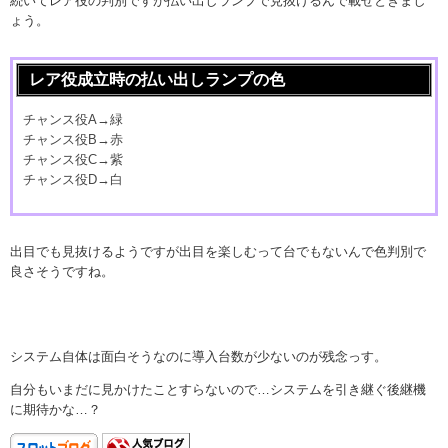
続いてレア役の判別ですが払い出しランプで見抜けるんで載せときまし
ょう。
レア役成立時の払い出しランプの色
チャンス役A→緑
チャンス役B→赤
チャンス役C→紫
チャンス役D→白
出目でも見抜けるようですが出目を楽しむって台でもないんで色判別で
良さそうですね。
システム自体は面白そうなのに導入台数が少ないのが残念っす。
自分もいまだに見かけたことすらないので…システムを引き継ぐ後継機
に期待かな…？