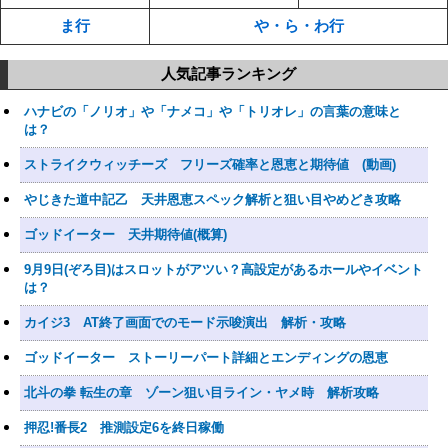
ま行
や・ら・わ行
人気記事ランキング
ハナビの「ノリオ」や「ナメコ」や「トリオレ」の言葉の意味と
は？
ストライクウィッチーズ フリーズ確率と恩恵と期待値 (動画)
やじきた道中記乙 天井恩恵スペック解析と狙い目やめどき攻略
ゴッドイーター 天井期待値(概算)
9月9日(ぞろ目)はスロットがアツい？高設定があるホールやイベント
は？
カイジ3 AT終了画面でのモード示唆演出 解析・攻略
ゴッドイーター ストーリーパート詳細とエンディングの恩恵
北斗の拳 転生の章 ゾーン狙い目ライン・ヤメ時 解析攻略
押忍!番長2 推測設定6を終日稼働