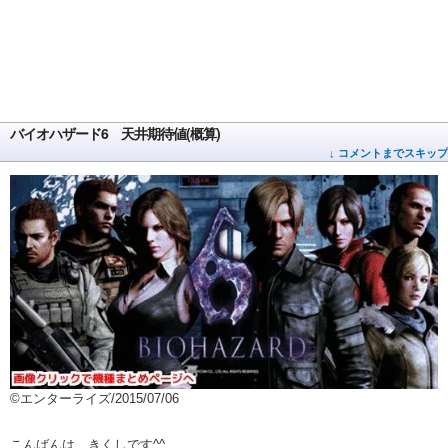
バイオハザード6 天井期待値(概算)
↓ コメントまでスキップ
©エンターライズ/2015/07/06
こんばんは、きくしです^^