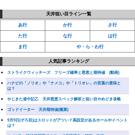
天井狙い目ライン一覧
あ行
か行
さ行
た行
な行
は行
ま行
や・ら・わ行
人気記事ランキング
ストライクウィッチーズ フリーズ確率と恩恵と期待値 (動画)
ハナビの「ノリオ」や「ナメコ」や「トリオレ」の言葉の意味と
は？
やじきた道中記乙 天井恩恵スペック解析と狙い目やめどき攻略
ゴッドイーター 天井期待値(概算)
9月9日(ぞろ目)はスロットがアツい？高設定があるホールやイベント
は？