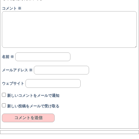
コメント
※
名前
※
メールアドレス
※
ウェブサイト
新しいコメントをメールで通知
新しい投稿をメールで受け取る