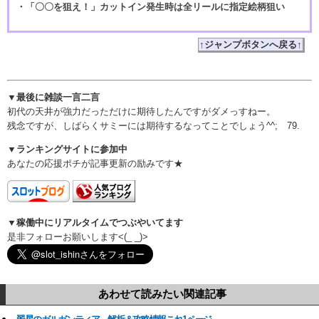
・「〇〇を狙え！」カットイン発生時は全リールに指定絵柄狙い
↑ジャンプボタンへ戻る↑
▼最後に雑談一言二言
初代の天井が強力だっただけに期待したんですがダメっすねー。
残念ですが、しばらくサミーには期待するなってことでしょう^^; 79.
▼ランキングサイトに参加中
あなたの応援ポチが記事更新の励みです★
▼稼働中にリアルタイムでつぶやいてます
是非フォローお願いします<(_ _)>
あわせて読みたい関連記事