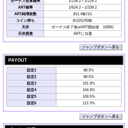
ボーナス合算確率
1/239.2～1/229.2
ART確率
1/624.2～1/339.2
ART純増枚数
約1.4枚/1G
コイン持ち
約32G/50枚
天井
ボーナス終了後orART開始後 1000G
天井恩恵
ARTに当選
↑ジャンプボタンへ戻る↑
PAYOUT
設定1
98.5%
設定2
99.5%
設定3
101.8%
設定4
104.9%
設定5
109.5%
設定6
113.3%
↑ジャンプボタンへ戻る↑