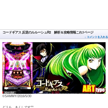
コードギアス 反逆のルルーシュR2 解析＆攻略情報これ1ページ
↓ コメントを入れる
©SAMMY/2016/5/30
どうも、きくしです^^