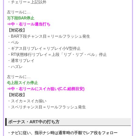
・チェリー＝上記以外
左リールに…
3)下段BAR停止
⇒中・右リール適当打ち
【対応役】
・BAR下段チャンス目＝リールフラッシュ発生
・ベル
・ギアス目リプレイ＝リプレイ小V型停止
・RT状態移行リプレイ＝上段「リプ・リプ・ベル」停止
・通常リプレイ
・ハズレ
左リールに…
4)上段スイカ停止
⇒中・右リールにスイカ狙い(C.C.絵柄目安)
【対応役】
・スイカ＝スイカ揃い
・スベリチャンス目＝リールフラッシュ発生
ボーナス・ART中の打ち方
・ナビに従い、指示ナシ時は通常時の手順でレア役をフォロー