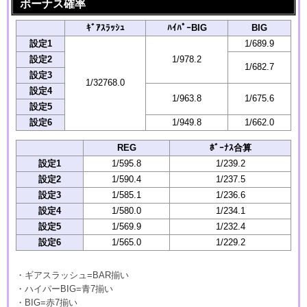
ボーナス確率
ｷﾞｱｽﾗｯｼｭ
ﾊｲﾊﾟｰBIG
BIG
設定1
1/689.9
設定2
1/978.2
1/682.7
設定3
1/32768.0
設定4
1/963.8
1/675.6
設定5
設定6
1/949.8
1/662.0
REG
ﾎﾞｰﾅｽ合算
設定1
1/595.8
1/239.2
設定2
1/590.4
1/237.5
設定3
1/585.1
1/236.6
設定4
1/580.0
1/234.1
設定5
1/569.9
1/232.4
設定6
1/565.0
1/229.2
・ギアスラッシュ=BAR揃い
・ハイパーBIG=青7揃い
・BIG=赤7揃い