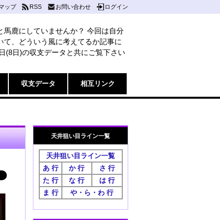
マップ
RSS
お問い合わせ
ログイン
と馬鹿にしていませんか？ 今回は自分
いて、どういう風に考えてるか記事に
日(8日)の収支データと共にご覧下さい
収支データ
相互リンク
天井狙い目ライン一覧
天井狙い目ライン一覧
あ 行
か 行
さ 行
た 行
な 行
は 行
ま 行
や・ら・わ 行