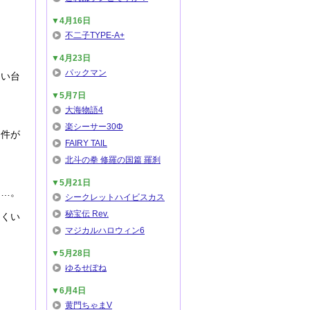
▼4月16日
不二子TYPE-A+
▼4月23日
パックマン
たい台
▼5月7日
大海物語4
楽シーサー30Φ
条件が
FAIRY TAIL
北斗の拳 修羅の国篇 羅刹
▼5月21日
ん…。
シークレットハイビスカス
秘宝伝 Rev.
にくい
マジカルハロウィン6
▼5月28日
ゆるせぽね
▼6月4日
黄門ちゃまV