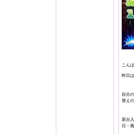
こん
昨日
自分
替え
新台
日・