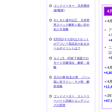
ゴッドイーター 天井期待
値(概算)
4
やじきた道中記乙 天井恩
＜4
恵スペック解析と狙い目や
めどき攻略
ア
4
9月9日(ぞろ目)はスロット
+
がアツい？高設定があるホ
ニ
ールやイベントは？
設
+
カイジ3 AT終了画面での
モード示唆演出 解析・攻
略
＜4
+4,
北斗の拳 転生の章 ゾーン
＜4
狙い目ライン・ヤメ時 解
析攻略
+11
＜2
ゴッドイーター ストーリ
+47
ーパート詳細とエンディン
グの恩恵