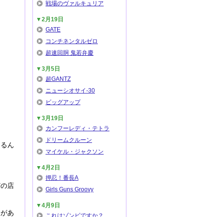
戦場のヴァルキュリア
▼2月19日
GATE
コンチネンタルゼロ
超速回胴 鬼若弁慶
▼3月5日
超GANTZ
ニューシオサイ-30
ビッグアップ
▼3月19日
カンフーレディ・テトラ
ドリームクルーン
てるん
マイケル・ジャクソン
▼4月2日
押忍！番長A
どの店
Girls Guns Groovy
▼4月9日
とがあ
これはゾンビですか？