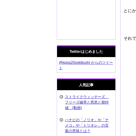
とに
それで
Twitterはじめました
@kppa20xxkikushi からのツイー
ト
人気記事
ストライクウィッチーズ
フリーズ確率と恩恵と期待
値 (動画)
ハナビの「ノリオ」や「ナ
メコ」や「トリオレ」の言
葉の意味とは？