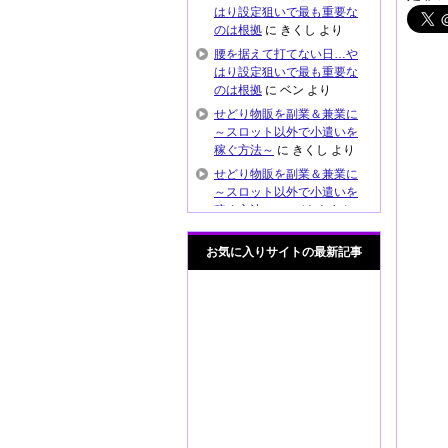
はり設定狙いで最も重要な
のは根拠
に
きくし
より
腰を据えて打てない日…や
はり設定狙いで最も重要な
のは根拠
に
ベン
より
せどり物販を副業＆兼業に
～スロット以外で小遣いを
稼ぐ方法～
に
きくし
より
せどり物販を副業＆兼業に
～スロット以外で小遣いを
稼ぐ方法～
に
バナナまん
より
これぞ元プロの技？出戻り
お気に入りサイトの最新記事
推測がハマってマイジャグ
ラー4で快勝
に
きくし
より
これぞ元プロの技？出戻り
推測がハマってマイジャグ
ラー4で快勝
に
通りすがり
より
スロットの後ヅモ狙いや良
履歴打ちの危険性 安易に
設定狙ってませんか？
に
きくし
より