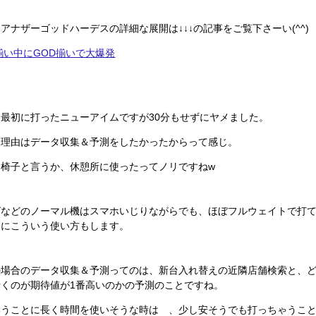
アナザーゴッドハーデスの詳細な展開は↓↓↓の記事をご覧下さーい(^^)
揃い中にGOD揃いで大爆発
、最初に打ったニューアイムですが30分もせずにヤメました。
た理由はデータ収集＆予測をしたかったからって感じ。
、椅子と言うか、休憩所に使ったってノリですねw
グなどのノーマル機はスマホいじりながらでも、ほぼフルウェイトで打
まにこういう使い方もします。
の場合のデータ収集＆予測ってのは、新台入れ替えの近隣店舗検索と、
行くのが期待値が1番高いのかの予測のことですね。
いうことに長く時間を使いそうな時は 、少し安そうでも打っちゃうこ