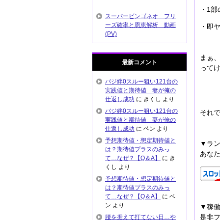
・1
スーパービンゴネオ フリ
ーズ確率と恩恵解析 動画
・即
(PV)
まぁ
最新コメント
って
バジ絆0スルー狙い121台の
実践値と期待値 妻が俺の
仕返し成功
に
きくし
より
バジ絆0スルー狙い121台の
それで
実践値と期待値 妻が俺の
仕返し成功
に
ベン
より
予想期待値・想定期待値と
▼ラ
は？期待値プラスのみっ
あなた
て…なぜ？【Q＆A】
に
き
くし
より
予想期待値・想定期待値と
は？期待値プラスのみっ
て…なぜ？【Q＆A】
に
ベ
ン
より
▼稼
是非
腰を据えて打てない日…や