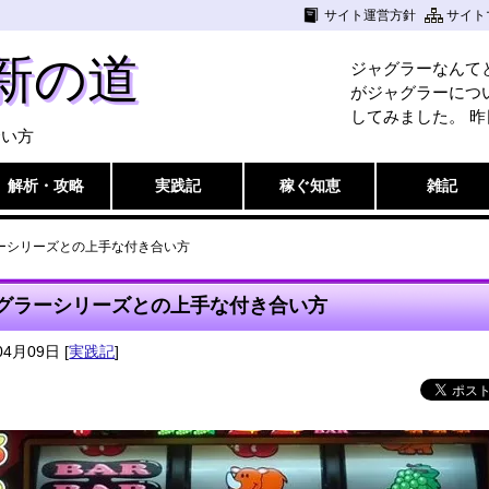
サイト運営方針
サイト
新の道
ジャグラーなんて
がジャグラーにつ
してみました。 昨
合い方
解析・攻略
実践記
稼ぐ知恵
雑記
ーシリーズとの上手な付き合い方
グラーシリーズとの上手な付き合い方
04月09日
[
実践記
]