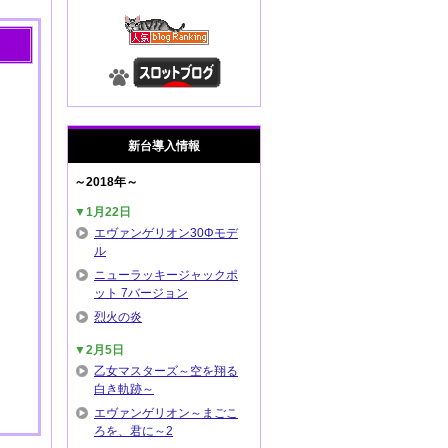
新台導入情報
～2018年～
▼1月22日
エヴァンゲリオン30Φモデ
ル
ニューラッキージャックポ
ット 7バージョン
烈火の炎
▼2月5日
乙女マスターズ～空を翔る
白き軌跡～
エヴァンゲリオン～まごこ
ろを、君に～2