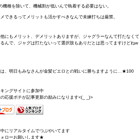
部の機種を除いて、機械割が低いんで執着する必要はない。
ヤメできるってメリットも活かすべきなんで未練打ちは厳禁。
、他にもメリット、デメリットありますが、ジャグラーなんて打たなく
けるんで、ジャグは打たないって選択肢もありだとは思ってますけどねw
は、明日もみなさんが金髪ピエロとの戦いに勝ちますように…★100
ンキングサイトに参加中
の応援ポチが記事更新の励みになります<(_ _)>
働中にリアルタイムでつぶやいてます
フォローお願いします★