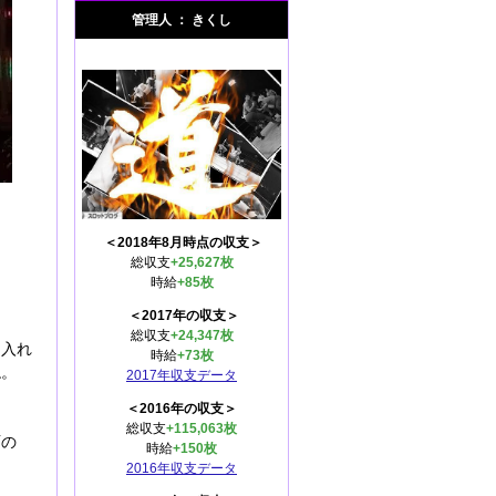
管理人 ： きくし
＜2018年8月時点の収支＞
総収支
+25,627枚
時給
+85枚
＜2017年の収支＞
総収支
+24,347枚
に入れ
時給
+73枚
ね。
2017年収支データ
＜2016年の収支＞
総収支
+115,063枚
雨の
時給
+150枚
2016年収支データ