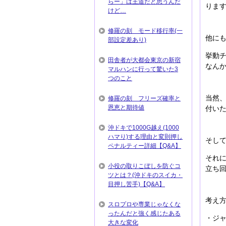
らー」は王道だと思うんだ
りま
けど…
修羅の刻 モード移行率(一
他に
部設定差あり)
挙動
田舎者が大都会東京の新宿
なん
マルハンに行って驚いた3
つのこと
当然
修羅の刻 フリーズ確率と
恩恵と期待値
付い
沖ドキで1000G越え(1000
ハマり)する理由と変則押し
そし
ペナルティー詳細【Q&A】
それ
小役の取りこぼしを防ぐコ
立ち
ツとは？(沖ドキのスイカ・
目押し苦手)【Q&A】
考え
スロプロや専業じゃなくな
ったんだと強く感じたある
・ジ
大きな変化