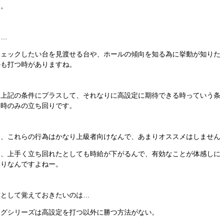
す。
も…
チェックしたい台を見渡せる台や、ホールの傾向を知る為に挙動が知り
かも打つ時がありますね。
、上記の条件にプラスして、それなりに高設定に期待できる時っていう
た時のみの立ち回りです。
て、これらの行為はかなり上級者向けなんで、あまりオススメはしませ
に、上手く立ち回れたとしても時給が下がるんで、有効なことが体感し
回りなんですよねー。
方として覚えておきたいのは…
ャグシリーズは高設定を打つ以外に勝つ方法がない。