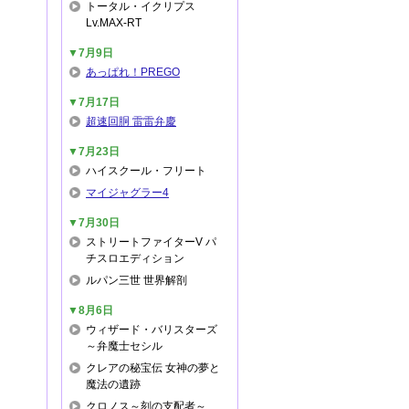
トータル・イクリプス
Lv.MAX-RT
▼7月9日
あっぱれ！PREGO
▼7月17日
超速回胴 雷雷弁慶
▼7月23日
ハイスクール・フリート
マイジャグラー4
▼7月30日
ストリートファイターV パ
チスロエディション
ルパン三世 世界解剖
▼8月6日
ウィザード・バリスターズ
～弁魔士セシル
クレアの秘宝伝 女神の夢と
魔法の遺跡
クロノス～刻の支配者～