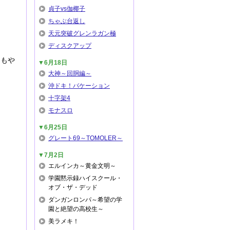
貞子vs伽椰子
ちゃぶ台返し
天元突破グレンラガン極
ディスクアップ
てもや
▼6月18日
大神～回胴編～
沖ドキ！バケーション
十字架4
モナスロ
▼6月25日
グレート69～TOMOLER～
▼7月2日
エルインカ～黄金文明～
学園黙示録ハイスクール・
オブ・ザ・デッド
ダンガンロンパ～希望の学
園と絶望の高校生～
美ラメキ！