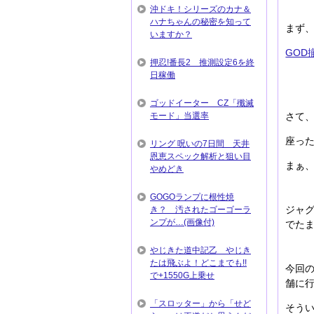
沖ドキ！シリーズのカナ＆
ハナちゃんの秘密を知って
まず、
いますか？
GOD
押忍!番長2 推測設定6を終
日稼働
ゴッドイーター CZ「殲滅
モード」当選率
さて
座っ
リング 呪いの7日間 天井
恩恵スペック解析と狙い目
まぁ
やめどき
GOGOランプに根性焼
ジャ
き？ 汚されたゴーゴーラ
ンプが…(画像付)
でた
やじきた道中記乙 やじき
たは飛ぶよ！どこまでも!!
今回
で+1550G上乗せ
舗に
「スロッター」から「せど
そう