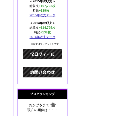
＜2015年の収支＞
総収支
+107,702枚
時給
+189枚
2015年収支データ
＜2014年の収支＞
総収支
+114,795枚
時給
+138枚
2014年収支データ
※収支はフィクションです
ブログランキング
おかげさまで
現在の順位は・・・