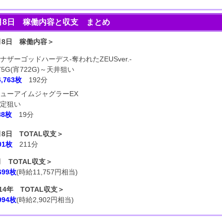
月8日 稼働内容と収支 まとめ
月8日 稼働内容＞
ナザーゴッドハーデス-奪われたZEUSver.-
75G(宵722G)～天井狙い
4,763枚
192分
ューアイムジャグラーEX
定狙い
38枚
19分
月8日 TOTAL収支＞
801枚
211分
月 TOTAL収支＞
,699枚
(時給11,757円相当)
014年 TOTAL収支＞
,994枚
(時給2,902円相当)