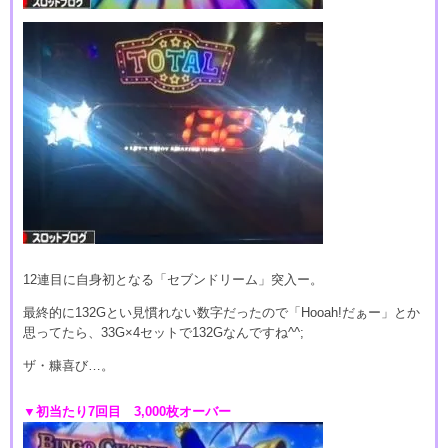
12連目に自身初となる「セブンドリーム」突入ー。
最終的に132Gとい見慣れない数字だったので「Hooah!だぁー」とか
思ってたら、33G×4セットで132Gなんですね^^;
ザ・糠喜び…。
▼初当たり7回目 3,000枚オーバー