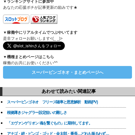
▼ランキングサイトに参加中
あなたの応援ポチが記事更新の励みです★
▼稼働中にリアルタイムでつぶやいてます
是非フォローお願いします<(_ _)>
▼機種まとめページはこちら
稼働のお共にお使いください^^
スーパービンゴネオ・まとめページへ
あわせて読みたい関連記事
スーパービンゴネオ フリーズ確率と恩恵解析 動画(PV)
根拠薄きジャグラー設定狙いの難しさ
「エヴァンゲリオン 魂を繋ぐもの」に期待してます。
アナゴ・絆・ビンゴ・ゴッド・金太郎・番長…どれも振るわず…