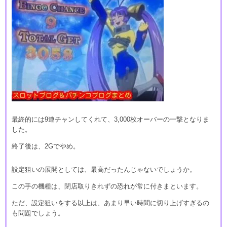
最終的には9連チャンしてくれて、3,000枚オーバーの一撃となりま
した。
終了後は、2Gでやめ。
設定狙いの展開としては、最高だったんじゃないでしょうか。
この手の機種は、閉店取りきれずの恐れが常に付きまといます。
ただ、設定狙いをする以上は、あまり早い時間に切り上げすぎるの
も問題でしょう。