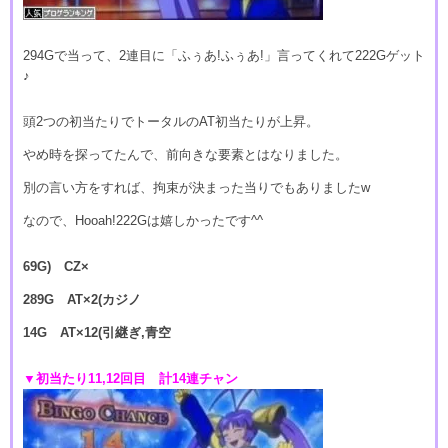
294Gで当って、2連目に「ふぅあ!ふぅあ!」言ってくれて222Gゲット
♪
頭2つの初当たりでトータルのAT初当たりが上昇。
やめ時を探ってたんで、前向きな要素とはなりました。
別の言い方をすれば、拘束が決まった当りでもありましたw
なので、Hooah!222Gは嬉しかったです^^
69G) CZ×
289G AT×2(カジノ
14G AT×12(引継ぎ,青空
▼初当たり11,12回目 計14連チャン