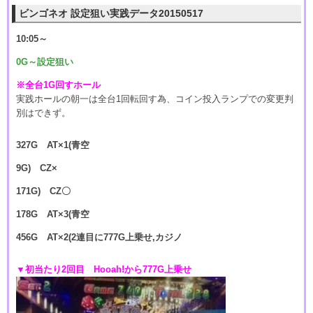
ビンゴネオ 設定狙い実践データ20150517
10:05～
0G～設定狙い
※全台1G回すホール
実践ホールの朝一は全台1回転回す為、コイン投入ランプでの変更判
別はできず。
327G AT×1(青空
9G) CZ×
171G) CZ〇
178G AT×3(青空
456G AT×2(2連目に777G上乗せ,カジノ
▼初当たり2回目 Hooah!から777G上乗せ