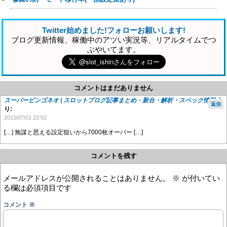
Twitter始めました!フォローお願いします!
ブログ更新情報、稼働中のアツい実況等、リアルタイムでつ
ぶやいてます。
コメントはまだありません
スーパービンゴネオ | スロットブログ記事まとめ・新台・解析・スペック情報
よ
返信
り:
2015/07/01 23:52
[…] 無謀と思える設定狙いから7000枚オーバー […]
コメントを残す
メールアドレスが公開されることはありません。
※
が付いてい
る欄は必須項目です
コメント
※