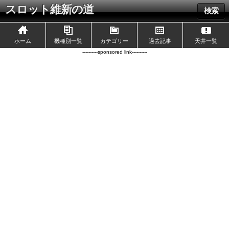
スロット維新の道
検索
ホーム
機種別一覧
カテゴリー
過去記事
天井一覧
----------sponsored link----------