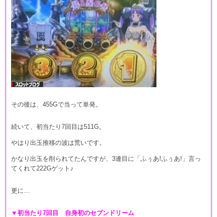
その後は、455Gで当って単発。
続いて、初当たり7回目は511G。
やはり出玉推移の波は荒いです。
かなり出玉を削られてたんですが、3連目に「ふぅあ!ふぅあ!」言っ
てくれて222Gゲット♪
更に…
▼初当たり7回目 自身初のセブンドリーム