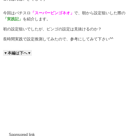
今回はパチスロ
「スーパービンゴネオ」
で、朝から設定狙いした際の
「実践記」
を紹介します。
初の設定狙いでしたが、ビンゴの設定は見抜けるのか？
長時間実践で設定推測してみたので、参考にしてみて下さい^^
▼本編は下へ▼
Sponsored link