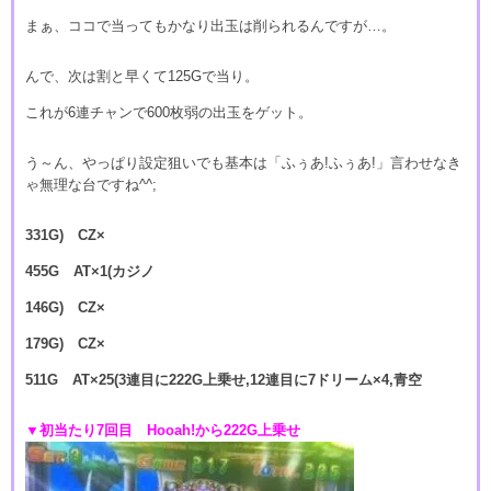
まぁ、ココで当ってもかなり出玉は削られるんですが…。
んで、次は割と早くて125Gで当り。
これが6連チャンで600枚弱の出玉をゲット。
う～ん、やっぱり設定狙いでも基本は「ふぅあ!ふぅあ!」言わせなき
ゃ無理な台ですね^^;
331G) CZ×
455G AT×1(カジノ
146G) CZ×
179G) CZ×
511G AT×25(3連目に222G上乗せ,12連目に7ドリーム×4,青空
▼初当たり7回目 Hooah!から222G上乗せ