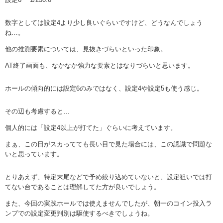
数字としては設定4より少し良いぐらいですけど、どうなんでしょう
ね…。
他の推測要素については、見抜きづらいといった印象。
AT終了画面も、なかなか強力な要素とはなりづらいと思います。
ホールの傾向的には設定6のみではなく、設定4や設定5も使う感じ。
その辺も考慮すると…
個人的には「設定4以上が打てた」ぐらいに考えています。
まぁ、この日がスカってても長い目で見た場合には、この認識で問題な
いと思っています。
とりあえず、特定末尾などで予め絞り込めていないと、設定狙いでは打
てない台であることは理解してた方が良いでしょう。
また、今回の実践ホールでは使えませんでしたが、朝一のコイン投入ラ
ンプでの設定変更判別は駆使するべきでしょうね。