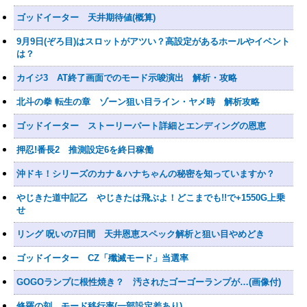
ゴッドイーター 天井期待値(概算)
9月9日(ぞろ目)はスロットがアツい？高設定があるホールやイベント
は？
カイジ3 AT終了画面でのモード示唆演出 解析・攻略
北斗の拳 転生の章 ゾーン狙い目ライン・ヤメ時 解析攻略
ゴッドイーター ストーリーパート詳細とエンディングの恩恵
押忍!番長2 推測設定6を終日稼働
沖ドキ！シリーズのカナ＆ハナちゃんの秘密を知っていますか？
やじきた道中記乙 やじきたは飛ぶよ！どこまでも!!で+1550G上乗
せ
リング 呪いの7日間 天井恩恵スペック解析と狙い目やめどき
ゴッドイーター CZ「殲滅モード」当選率
GOGOランプに根性焼き？ 汚されたゴーゴーランプが…(画像付)
修羅の刻 モード移行率(一部設定差あり)