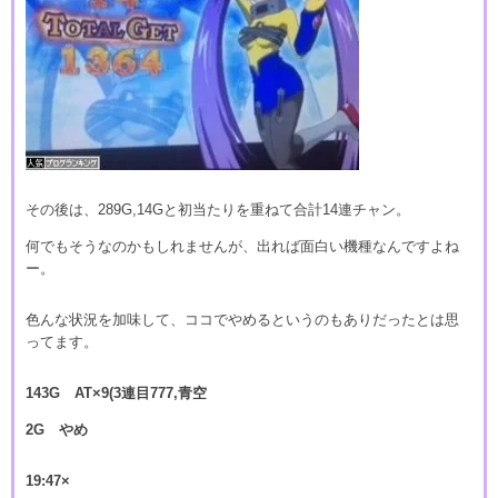
その後は、289G,14Gと初当たりを重ねて合計14連チャン。
何でもそうなのかもしれませんが、出れば面白い機種なんですよね
ー。
色んな状況を加味して、ココでやめるというのもありだったとは思
ってます。
143G AT×9(3連目777,青空
2G やめ
19:47×