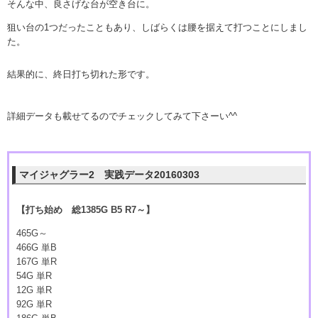
そんな中、良さげな台が空き台に。
狙い台の1つだったこともあり、しばらくは腰を据えて打つことにしまし
た。
結果的に、終日打ち切れた形です。
詳細データも載せてるのでチェックしてみて下さーい^^
マイジャグラー2 実践データ20160303
【打ち始め 総1385G B5 R7～】
465G～
466G 単B
167G 単R
54G 単R
12G 単R
92G 単R