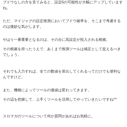
ブドウなしの方を見てみると、設定6の可能性が大幅にアップしています
ね。
ただ、マイジャグの設定推測においてブドウ確率を、そこまで考慮する
のは微妙な気がします。
やはり一番重要となるのは、その台に高設定が投入される根拠。
その根拠を持ったうえで、あくまで推測ツールは補足として捉えるべき
でしょう。
それでも入力すれば、全ての数値を算出してくれるってだけでも便利な
んですけど。
また、機種によってツールの価値は変わってきます。
その辺を把握して、上手くツールを活用してやっていきたいですね^^
スロマガのツールについて何か質問があればお気軽に。