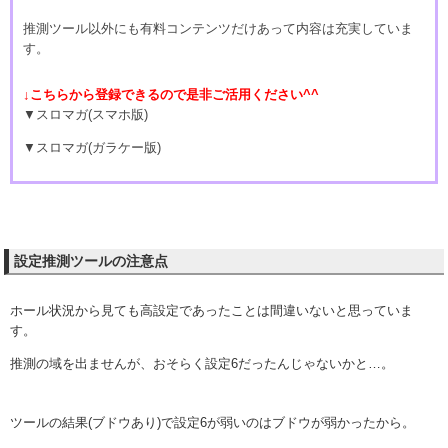
推測ツール以外にも有料コンテンツだけあって内容は充実していま
す。
↓こちらから登録できるので是非ご活用ください^^
▼スロマガ(スマホ版)
▼スロマガ(ガラケー版)
設定推測ツールの注意点
ホール状況から見ても高設定であったことは間違いないと思っていま
す。
推測の域を出ませんが、おそらく設定6だったんじゃないかと…。
ツールの結果(ブドウあり)で設定6が弱いのはブドウが弱かったから。