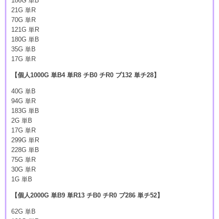
186G 単B
21G 単R
70G 単R
121G 単R
180G 単B
35G 単B
17G 単R
【個人1000G 単B4 単R8 チB0 チR0 ブ132 単チ28】
40G 単B
94G 単R
183G 単B
2G 単B
17G 単R
299G 単R
228G 単B
75G 単R
30G 単R
1G 単B
【個人2000G 単B9 単R13 チB0 チR0 ブ286 単チ52】
62G 単B