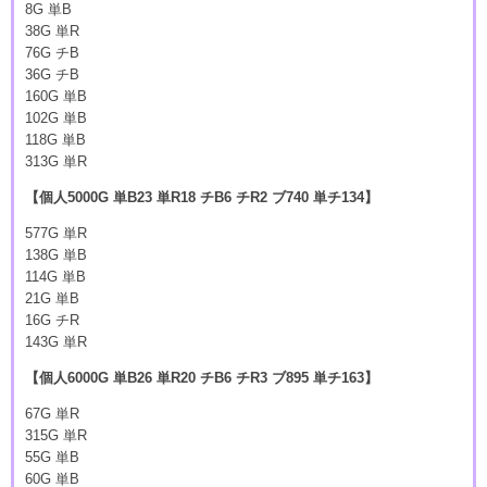
8G 単B
38G 単R
76G チB
36G チB
160G 単B
102G 単B
118G 単B
313G 単R
【個人5000G 単B23 単R18 チB6 チR2 ブ740 単チ134】
577G 単R
138G 単B
114G 単B
21G 単B
16G チR
143G 単R
【個人6000G 単B26 単R20 チB6 チR3 ブ895 単チ163】
67G 単R
315G 単R
55G 単B
60G 単B