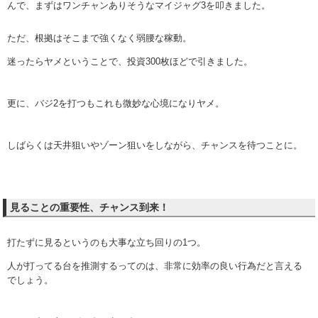
んで、まずはワンチャンありそうなマイジャグ3を叩きました。
ただ、根拠はそこまで強くなく弱腰な稼動。
迷ったらヤメということで、投資300枚ほどで引きました。
更に、バジ2を打つもこれも微妙な心境になりヤメ。
しばらくは天井狙いやゾーン狙いをしながら、チャンスを待つことに。
見ることの重要性、チャンス到来！
打たずに見るというのも大事な立ち回りの1つ。
人が打ってる台を推測するってのは、非常に効率の良い行為だと言える
でしょう。