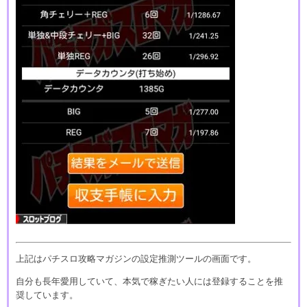
上記はパチスロ攻略マガジンの設定推測ツールの画面です。
自分も長年愛用していて、本気で稼ぎたい人には登録することを推
奨しています。