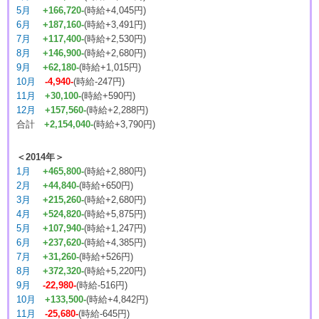
5月
+166,720-
(時給+4,045円)
6月
+187,160-
(時給+3,491円)
7月
+117,400-
(時給+2,530円)
8月
+146,900-
(時給+2,680円)
9月
+62,180-
(時給+1,015円)
10月
-4,940-
(時給-247円)
11月
+30,100-
(時給+590円)
12月
+157,560-
(時給+2,288円)
合計
+2,154,040-
(時給+3,790円)
＜2014年＞
1月
+465,800-
(時給+2,880円)
2月
+44,840-
(時給+650円)
3月
+215,260-
(時給+2,680円)
4月
+524,820-
(時給+5,875円)
5月
+107,940-
(時給+1,247円)
6月
+237,620-
(時給+4,385円)
7月
+31,260-
(時給+526円)
8月
+372,320-
(時給+5,220円)
9月
-22,980-
(時給-516円)
10月
+133,500-
(時給+4,842円)
11月
-25,680-
(時給-645円)