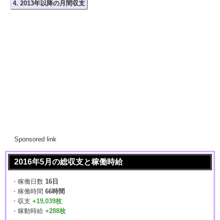
4. 2013年以降の月間収支
Sponsored link
2016年5月の総収支と稼働時給
・稼働日数
16日
・稼働時間
66時間
・収支
+19,039枚
・稼動時給
+288枚