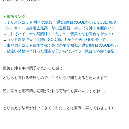
▼参考リンク
→
ミリオンゴッド 神々の凱旋 通算5度目のGOD揃い＆GOD出現率
→
沖ドキ！ 自身過去最高一撃出玉更新 やっぱり沖ドキ面白い！
→
これぞハイエナの醍醐味！ たまのご褒美的なお宝台をゲット♪
→
ゴッド凱旋で天井間際にGOD揃い！からの再度GOD揃いで…
→
未だ旬！ゴッド凱旋で稼ぐ為に必要な知識と通算8度目のGOD揃い
→
勘違い発動中？打った理由が分からないゴッド凱旋でV揃い連発
凱旋と沖ドキの調子が良かった感じ。
どちらも荒れる機種なので、こういう展開もあると思います^^
逆に言うと絶不調な期間が訪れる可能性も高いんですがね…。
とりあえず結果が付いてきてくれたことは素直に喜んでおきます♪