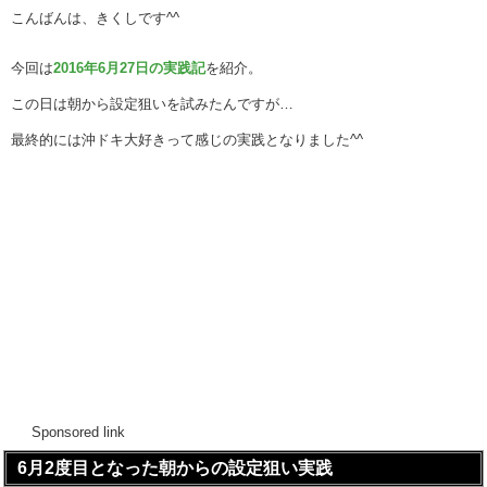
こんばんは、きくしです^^
今回は
2016年6月27日の実践記
を紹介。
この日は朝から設定狙いを試みたんですが…
最終的には沖ドキ大好きって感じの実践となりました^^
Sponsored link
6月2度目となった朝からの設定狙い実践