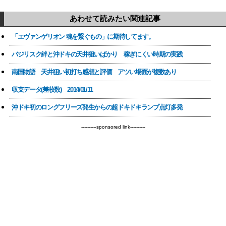
あわせて読みたい関連記事
「エヴァンゲリオン 魂を繋ぐもの」に期待してます。
バジリスク絆と沖ドキの天井狙いばかり 稼ぎにくい時期の実践
南国物語 天井狙い初打ち感想と評価 アツい場面が複数あり
収支データ(差枚数) 2014/01/11
沖ドキ初のロングフリーズ発生からの超ドキドキランプ点灯多発
----------sponsored link----------