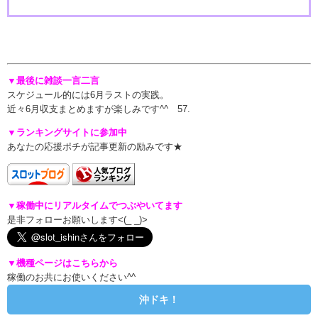
▼最後に雑談一言二言
スケジュール的には6月ラストの実践。
近々6月収支まとめますが楽しみです^^ 57.
▼ランキングサイトに参加中
あなたの応援ポチが記事更新の励みです★
▼稼働中にリアルタイムでつぶやいてます
是非フォローお願いします<(_ _)>
▼機種ページはこちらから
稼働のお共にお使いください^^
沖ドキ！