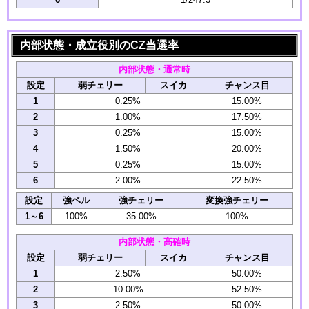
内部状態・成立役別のCZ当選率
内部状態・通常時
設定
弱チェリー
スイカ
チャンス目
1
0.25%
15.00%
2
1.00%
17.50%
3
0.25%
15.00%
4
1.50%
20.00%
5
0.25%
15.00%
6
2.00%
22.50%
設定
強ベル
強チェリー
変換強チェリー
1～6
100%
35.00%
100%
内部状態・高確時
設定
弱チェリー
スイカ
チャンス目
1
2.50%
50.00%
2
10.00%
52.50%
3
2.50%
50.00%