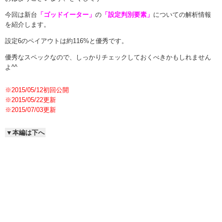
今回は新台
「ゴッドイーター」
の
「設定判別要素」
についての解析情報
を紹介します。
設定6のペイアウトは約116%と優秀です。
優秀なスペックなので、しっかりチェックしておくべきかもしれません
よ^^
※2015/05/12初回公開
※2015/05/22更新
※2015/07/03更新
▼本編は下へ