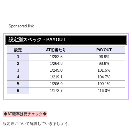
Sponsored link
設定別スペック・PAYOUT
設定
AT初当たり
PAYOUT
1
1/282.5
96.9%
2
1/264.8
98.8%
3
1/245.0
101.5%
4
1/219.1
104.7%
5
1/206.9
109.1%
6
1/172.7
116.0%
◆AT確率は要チェック◆
設定差について解説していきましょう。