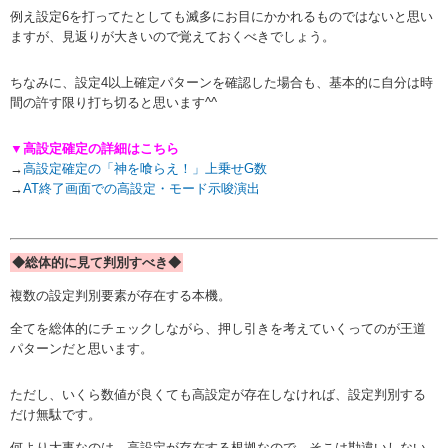
例え設定6を打ってたとしても滅多にお目にかかれるものではないと思い
ますが、見返りが大きいので覚えておくべきでしょう。
ちなみに、設定4以上確定パターンを確認した場合も、基本的に自分は時
間の許す限り打ち切ると思います^^
▼高設定確定の詳細はこちら
→
高設定確定の「神を喰らえ！」上乗せG数
→
AT終了画面での高設定・モード示唆演出
◆総体的に見て判別すべき◆
複数の設定判別要素が存在する本機。
全てを総体的にチェックしながら、押し引きを考えていくってのが王道
パターンだと思います。
ただし、いくら数値が良くても高設定が存在しなければ、設定判別する
だけ無駄です。
何より大事なのは、高設定が存在する根拠なので、そこは勘違いしない