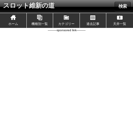
スロット維新の道
検索
ホーム
機種別一覧
カテゴリー
過去記事
天井一覧
----------sponsored link----------