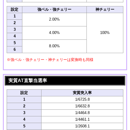
設定
強ベル・強チェリー
神チェリー
1
2.00%
2
3
4.00%
100%
4
5
8.00%
6
※強ベル・強チェリー・神チェリーは変換時も同様
実質AT直撃当選率
設定
実質突入率
1
1/6725.8
2
1/6632.8
3
1/4464.8
4
1/4461.1
5
1/2608.1