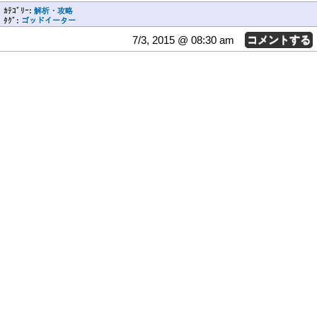
ｶﾃｺﾞﾘｰ:
解析・攻略
ﾀｸﾞ:
ゴッドイーター
7/3, 2015 @ 08:30 am
コメントする