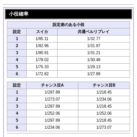
小役確率
設定差のある小役
設定
スイカ
共通ベルリプレイ
1
1/85.11
1/32.77
2
1/82.96
1/31.97
3
1/80.91
1/31.21
4
1/78.02
1/30.48
5
1/75.33
1/29.13
6
1/72.82
1/27.89
設定
チャンス目A
チャンス目B
1
1/297.89
1/218.45
2
1/273.07
1/234.06
3
1/297.89
1/218.45
4
1/252.06
1/252.06
5
1/297.89
1/218.45
6
1/234.06
1/273.07