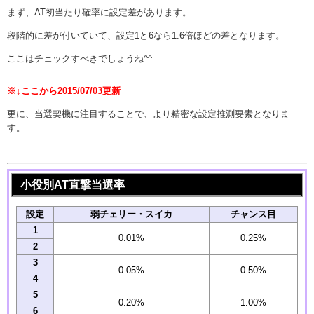
まず、AT初当たり確率に設定差があります。
段階的に差が付いていて、設定1と6なら1.6倍ほどの差となります。
ここはチェックすべきでしょうね^^
※↓ここから2015/07/03更新
更に、当選契機に注目することで、より精密な設定推測要素となりま
す。
小役別AT直撃当選率
設定
弱チェリー・スイカ
チャンス目
1
0.01%
0.25%
2
3
0.05%
0.50%
4
5
0.20%
1.00%
6