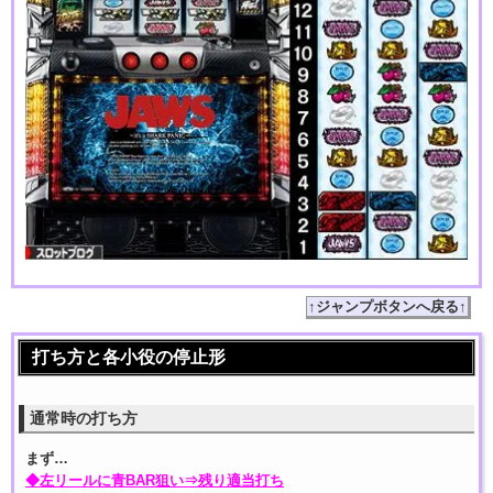
↑ジャンプボタンへ戻る↑
打ち方と各小役の停止形
通常時の打ち方
まず…
◆左リールに青BAR狙い⇒残り適当打ち