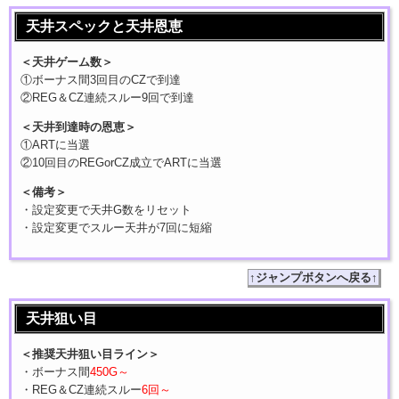
天井スペックと天井恩恵
＜天井ゲーム数＞
①ボーナス間3回目のCZで到達
②REG＆CZ連続スルー9回で到達
＜天井到達時の恩恵＞
①ARTに当選
②10回目のREGorCZ成立でARTに当選
＜備考＞
・設定変更で天井G数をリセット
・設定変更でスルー天井が7回に短縮
↑ジャンプボタンへ戻る↑
天井狙い目
＜推奨天井狙い目ライン＞
・ボーナス間
450G～
・REG＆CZ連続スルー
6回～