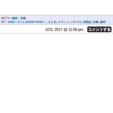
ｶﾃｺﾞﾘｰ:
解析・攻略
ﾀｸﾞ:
JAWS～it's a SHARK PANIC～
,
まとめ
,
スロット
,
パチスロ
,
実践記
,
攻略
,
解析
2/23, 2017 @ 11:58 pm
コメントする