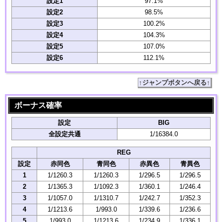
設定1
97.1%
設定2
98.5%
設定3
100.2%
設定4
104.3%
設定5
107.0%
設定6
112.1%
↑ジャンプボタンへ戻る↑
ボーナス確率
設定
BIG
全設定共通
1/16384.0
REG
設定
赤同色
青同色
赤異色
青異色
1
1/1260.3
1/1260.3
1/296.5
1/296.5
2
1/1365.3
1/1092.3
1/360.1
1/246.4
3
1/1057.0
1/1310.7
1/242.7
1/352.3
4
1/1213.6
1/993.0
1/339.6
1/236.6
5
1/993.0
1/1213.6
1/234.9
1/336.1