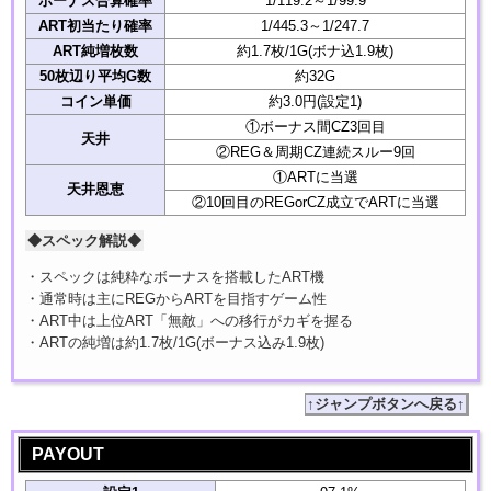
ボーナス合算確率
1/119.2～1/99.9
ART初当たり確率
1/445.3～1/247.7
ART純増枚数
約1.7枚/1G(ボナ込1.9枚)
50枚辺り平均G数
約32G
コイン単価
約3.0円(設定1)
①ボーナス間CZ3回目
天井
②REG＆周期CZ連続スルー9回
①ARTに当選
天井恩恵
②10回目のREGorCZ成立でARTに当選
◆スペック解説◆
・スペックは純粋なボーナスを搭載したART機
・通常時は主にREGからARTを目指すゲーム性
・ART中は上位ART「無敵」への移行がカギを握る
・ARTの純増は約1.7枚/1G(ボーナス込み1.9枚)
↑ジャンプボタンへ戻る↑
PAYOUT