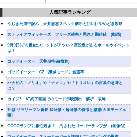
人気記事ランキング
やじきた道中記乙 天井恩恵スペック解析と狙い目やめどき攻略
ストライクウィッチーズ フリーズ確率と恩恵と期待値 (動画)
9月9日(ぞろ目)はスロットがアツい？高設定があるホールやイベント
は？
ゴッドイーター 天井期待値(概算)
ゴッドイーター CZ「殲滅モード」当選率
ハナビの「ノリオ」や「ナメコ」や「トリオレ」の言葉の意味と
は？
カイジ3 AT終了画面でのモード示唆演出 解析・攻略
押忍!サラリーマン番長 猛研修・超研修の特徴と恩恵(天国モード示
唆)
GOGOランプに根性焼き？ 汚されたゴーゴーランプが…(画像付)
ゴッドイーター ストーリーパート詳細とエンディングの恩恵