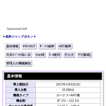
Sponsored link
▼抜粋ジャンプボタン▼
基本情報
PAYOUT
ﾎﾞｰﾅｽ確率
ART確率
天井ｽﾍﾟｯｸ/狙い目
やめ時
ﾘｰﾙ配列
打ち方
PV(動画)
管理人の機種解説
基本情報
導入開始日
2017年2月6日(月)
導入台数
10,000台
機種タイプ
ボーナス+ART機
機会割
97.1%～112.1%