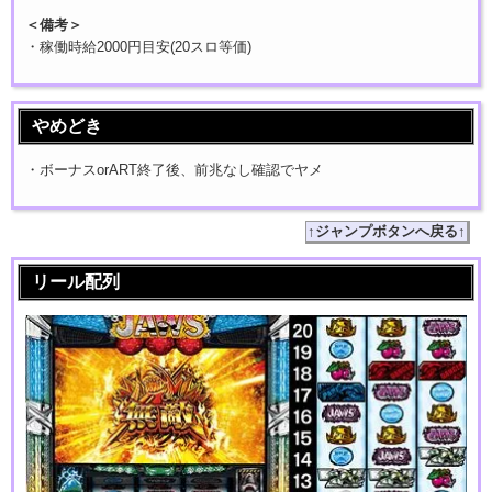
＜備考＞
・稼働時給2000円目安(20スロ等価)
やめどき
・ボーナスorART終了後、前兆なし確認でヤメ
↑ジャンプボタンへ戻る↑
リール配列