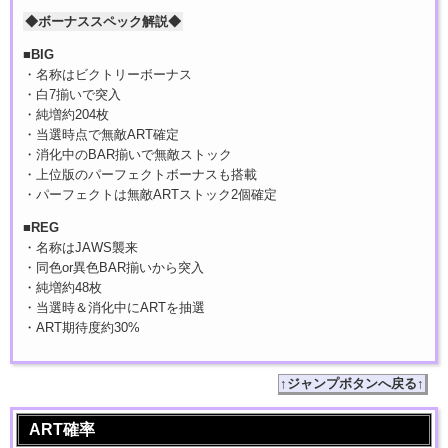
◆ボーナススペック解説◆
■BIG
・名称はビクトリーボーナス
・白7揃いで突入
・純増約204枚
・当選時点で無敵ART確定
・消化中のBAR揃いで無敵ストック
・上位版のパーフェクトボーナスも搭載
・パーフェクトは無敵ARTストック2個確定
■REG
・名称はJAWS襲来
・同色or異色BAR揃いから突入
・純増約48枚
・当選時＆消化中にARTを抽選
・ART期待度約30%
↑ジャンプボタンへ戻る↑
ART確率