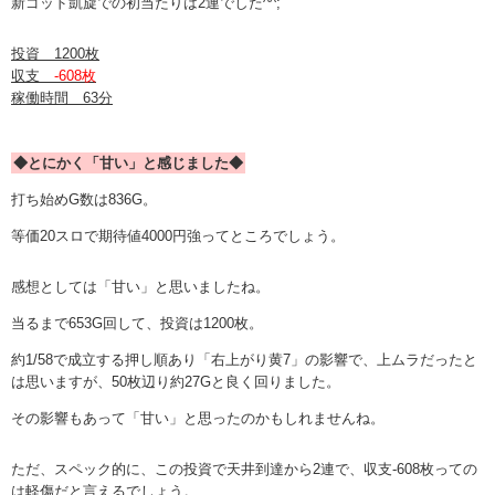
新ゴッド凱旋での初当たりは2連でした^^;
投資 1200枚
収支
-608枚
稼働時間 63分
◆とにかく「甘い」と感じました◆
打ち始めG数は836G。
等価20スロで期待値4000円強ってところでしょう。
感想としては「甘い」と思いましたね。
当るまで653G回して、投資は1200枚。
約1/58で成立する押し順あり「右上がり黄7」の影響で、上ムラだったと
は思いますが、50枚辺り約27Gと良く回りました。
その影響もあって「甘い」と思ったのかもしれませんね。
ただ、スペック的に、この投資で天井到達から2連で、収支-608枚っての
は軽傷だと言えるでしょう。