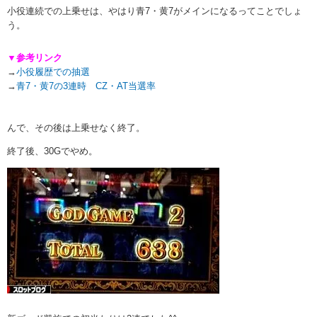
小役連続での上乗せは、やはり青7・黄7がメインになるってことでしょ
う。
▼参考リンク
→
小役履歴での抽選
→
青7・黄7の3連時 CZ・AT当選率
んで、その後は上乗せなく終了。
終了後、30Gでやめ。