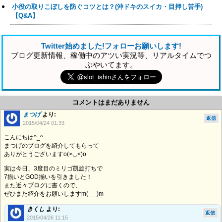
小役の取りこぼしを防ぐコツとは？(沖ドキのスイカ・目押し苦手)
【Q&A】
Twitter始めました!フォローお願いします!
ブログ更新情報、稼働中のアツい実況等、リアルタイムでつ
ぶやいてます。
コメントはまだありません
まつげ
より:
返信
2015/04/24 01:33
こんにちは^_^
まつげのブログを紹介してもらって
ありがとうございますo(>◡<)o
実は今日、3度目のミリゴ凱旋打ちで
7揃いとGOD揃いを引きました！
また近々ブログに書くので、
ぜひまた紹介をお願いしますm(_ _)m
きくし
より:
返信
2015/04/26 11:15