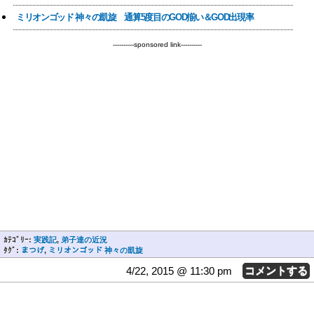
ミリオンゴッド 神々の凱旋 通算5度目のGOD揃い＆GOD出現率
----------sponsored link----------
ｶﾃｺﾞﾘｰ:
実践記
,
弟子達の近況
ﾀｸﾞ:
まつげ
,
ミリオンゴッド 神々の凱旋
4/22, 2015 @ 11:30 pm
コメントする