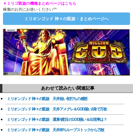
▼ミリゴ凱旋の機種まとめページはこちら
稼働のお共にお使いください^^
ミリオンゴッド 神々の凱旋・まとめページへ
あわせて読みたい関連記事
ミリオンゴッド 神々の凱旋 天井狙い初打ちの感想
ミリオンゴッド 神々の凱旋 天井アメグレ＆GOD揃い2発で万枚
ミリオンゴッド 神々の凱旋 通算4度目のGOD揃い＆出現率は？
ミリオンゴッド 神々の凱旋 天井80%ループストックから万枚