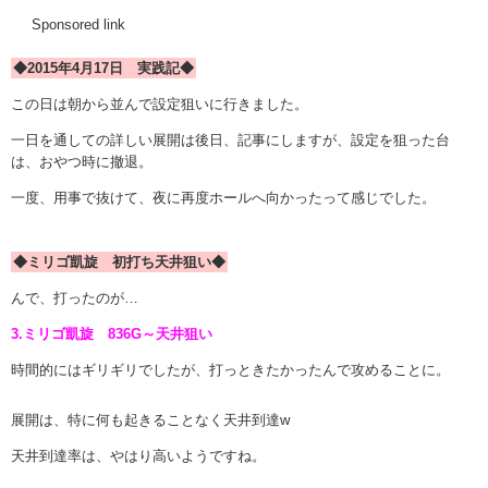
Sponsored link
◆2015年4月17日 実践記◆
この日は朝から並んで設定狙いに行きました。
一日を通しての詳しい展開は後日、記事にしますが、設定を狙った台
は、おやつ時に撤退。
一度、用事で抜けて、夜に再度ホールへ向かったって感じでした。
◆ミリゴ凱旋 初打ち天井狙い◆
んで、打ったのが…
3.ミリゴ凱旋 836G～天井狙い
時間的にはギリギリでしたが、打っときたかったんで攻めることに。
展開は、特に何も起きることなく天井到達w
天井到達率は、やはり高いようですね。