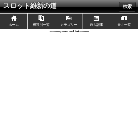
スロット維新の道
検索
ホーム
機種別一覧
カテゴリー
過去記事
天井一覧
----------sponsored link----------