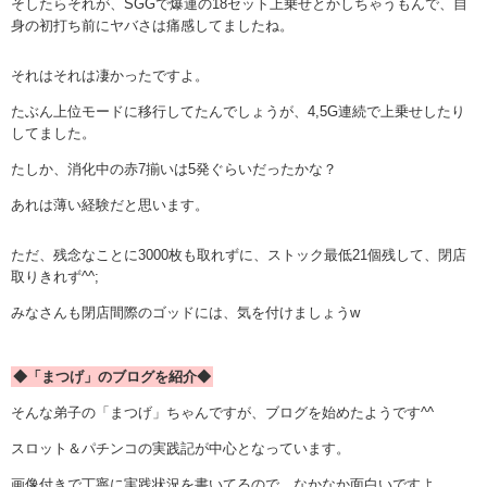
そしたらそれが、SGGで爆連の18セット上乗せとかしちゃうもんで、自
身の初打ち前にヤバさは痛感してましたね。
それはそれは凄かったですよ。
たぶん上位モードに移行してたんでしょうが、4,5G連続で上乗せしたり
してました。
たしか、消化中の赤7揃いは5発ぐらいだったかな？
あれは薄い経験だと思います。
ただ、残念なことに3000枚も取れずに、ストック最低21個残して、閉店
取りきれず^^;
みなさんも閉店間際のゴッドには、気を付けましょうw
◆「まつげ」のブログを紹介◆
そんな弟子の「まつげ」ちゃんですが、ブログを始めたようです^^
スロット＆パチンコの実践記が中心となっています。
画像付きで丁寧に実践状況を書いてるので、なかなか面白いですよ。