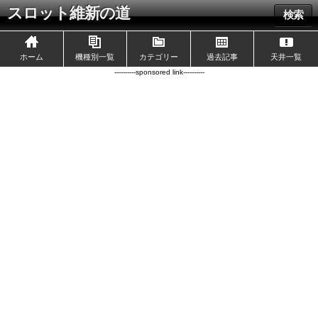
スロット維新の道
検索
ホーム
機種別一覧
カテゴリー
過去記事
天井一覧
----------sponsored link----------