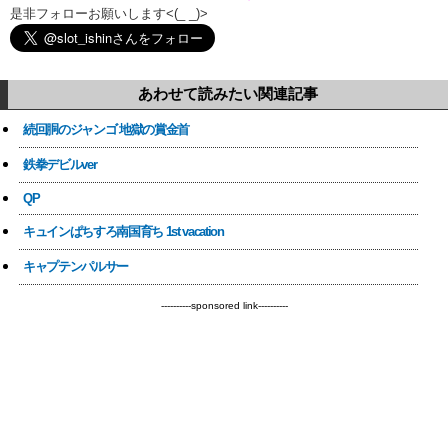
是非フォローお願いします<(_ _)>
あわせて読みたい関連記事
続回胴のジャンゴ 地獄の賞金首
鉄拳デビルver
QP
キュインぱちすろ南国育ち 1st vacation
キャプテンパルサー
----------sponsored link----------