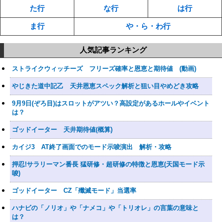
た行
な行
は行
ま行
や・ら・わ行
人気記事ランキング
ストライクウィッチーズ フリーズ確率と恩恵と期待値 (動画)
やじきた道中記乙 天井恩恵スペック解析と狙い目やめどき攻略
9月9日(ぞろ目)はスロットがアツい？高設定があるホールやイベント
は？
ゴッドイーター 天井期待値(概算)
カイジ3 AT終了画面でのモード示唆演出 解析・攻略
押忍!サラリーマン番長 猛研修・超研修の特徴と恩恵(天国モード示
唆)
ゴッドイーター CZ「殲滅モード」当選率
ハナビの「ノリオ」や「ナメコ」や「トリオレ」の言葉の意味と
は？