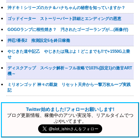
沖ドキ！シリーズのカナ＆ハナちゃんの秘密を知っていますか？
ゴッドイーター ストーリーパート詳細とエンディングの恩恵
GOGOランプに根性焼き？ 汚されたゴーゴーランプが…(画像付)
押忍!番長2 推測設定6を終日稼働
やじきた道中記乙 やじきたは飛ぶよ！どこまでも!!で+1550G上乗
せ
ディスクアップ スペック解析～フル攻略で103%(設定1)の激甘ART
機～
ミリオンゴッド 神々の凱旋 リセット天井から一撃万枚ループ実践
記
Twitter始めました!フォローお願いします!
ブログ更新情報、稼働中のアツい実況等、リアルタイムでつ
ぶやいてます。