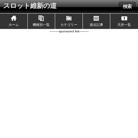
スロット維新の道
検索
ホーム
機種別一覧
カテゴリー
過去記事
天井一覧
----------sponsored link----------