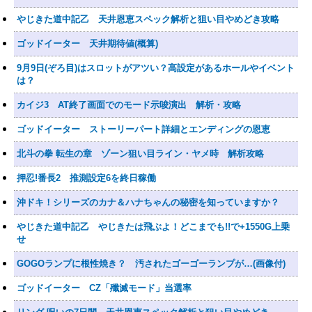
やじきた道中記乙 天井恩恵スペック解析と狙い目やめどき攻略
ゴッドイーター 天井期待値(概算)
9月9日(ぞろ目)はスロットがアツい？高設定があるホールやイベント
は？
カイジ3 AT終了画面でのモード示唆演出 解析・攻略
ゴッドイーター ストーリーパート詳細とエンディングの恩恵
北斗の拳 転生の章 ゾーン狙い目ライン・ヤメ時 解析攻略
押忍!番長2 推測設定6を終日稼働
沖ドキ！シリーズのカナ＆ハナちゃんの秘密を知っていますか？
やじきた道中記乙 やじきたは飛ぶよ！どこまでも!!で+1550G上乗
せ
GOGOランプに根性焼き？ 汚されたゴーゴーランプが…(画像付)
ゴッドイーター CZ「殲滅モード」当選率