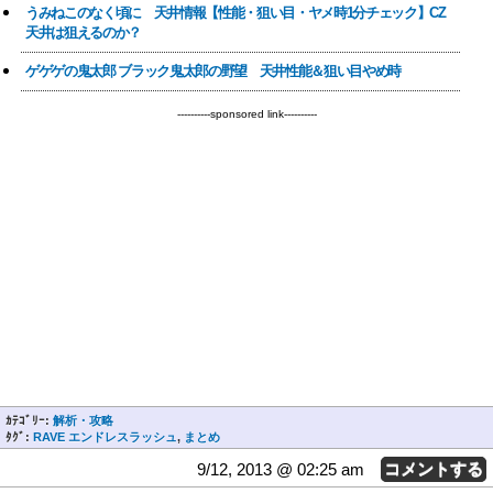
うみねこのなく頃に 天井情報【性能・狙い目・ヤメ時1分チェック】CZ
天井は狙えるのか？
ゲゲゲの鬼太郎 ブラック鬼太郎の野望 天井性能＆狙い目やめ時
----------sponsored link----------
ｶﾃｺﾞﾘｰ:
解析・攻略
ﾀｸﾞ:
RAVE エンドレスラッシュ
,
まとめ
9/12, 2013 @ 02:25 am
コメントする