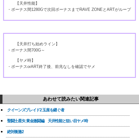
【天井性能】
・ボーナス間1280Gで次回ボーナスまでRAVE ZONEとARTがループ
【天井打ち始めライン】
・ボーナス間700G～
【ヤメ時】
・ボーナスorART終了後、前兆なしを確認でヤメ
あわせて読みたい関連記事
クイーンズブレイド2 玉座を継ぐ者
聖闘士星矢 黄金激闘編 天井性能と狙い目ヤメ時
絶対衝激2