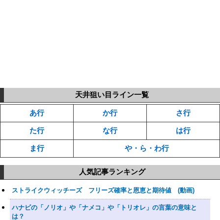
天井狙い目ライン一覧
あ行
か行
さ行
た行
な行
は行
ま行
や・ら・わ行
人気記事ランキング
ストライクウィッチーズ フリーズ確率と恩恵と期待値 (動画)
ハナビの「ノリオ」や「ナメコ」や「トリオレ」の言葉の意味と
は？