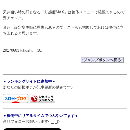
天井狙い時の肝となる「好感度MAX」は筐体メニューで確認できるので
要チェック。
また、設定変更時に恩恵もあるので、こちらも把握しておけば優位に立
ち回れると思います。
20170603 kikushi. 38.
↑ジャンプボタンへ戻る↑
▼ランキングサイトに参加中▼
あなたの応援ポチが記事更新の励みです♪
▼稼働中にリアルタイムでつぶやいてます▼
是非フォローお願いします<(_ _)>