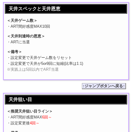
天井スペックと天井恩恵
＜天井ゲーム数＞
・ART間好感度MAX10回
＜天井到達時の恩恵＞
・ARTに当選
＜備考＞
・設定変更で天井ゲーム数をリセット
・設定変更で天井が5or9回に短縮(比率は1:1)
※実践上は5回以内でART当選
↑ジャンプボタンへ戻る↑
天井狙い目
＜推奨天井狙い目ライン＞
・ART間好感度MAX
6回～
・設定変更後
4回～