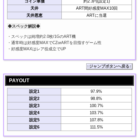
コイン単価
約2.3円(設定1)
天井
ART間好感度MAX10回
天井恩恵
ARTに当選
◆スペック解説◆
・スペックは純増約2.0枚/1GのART機
・通常時は好感度MAXでCZorARTを目指すゲーム性
・好感度MAXはレア役成立でUP
↑ジャンプボタンへ戻る↑
PAYOUT
設定1
97.9%
設定2
98.8%
設定3
100.7%
設定4
103.7%
設定5
107.8%
設定6
111.5%