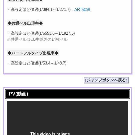
・高設定ほど優遇(1/394.1～1/271.7)
ART確率
◆共通ベル出現率◆
・高設定ほど優遇(1/6553.6～1/1927.5)
※共通ベルはCB中以外の14枚ベル
◆ハートフルタイプ出現率◆
・高設定ほど優遇(1/53.4～1/48.7)
↑ジャンプボタンへ戻る↑
PV(動画)