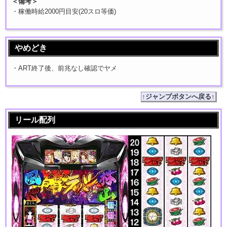
＜備考＞
・稼働時給2000円目安(20スロ等価)
やめどき
・ART終了後、前兆なし確認でヤメ
↑ジャンプボタンへ戻る↑
リール配列