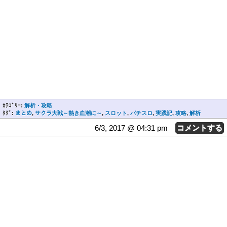
ｶﾃｺﾞﾘｰ:
解析・攻略
ﾀｸﾞ:
まとめ
,
サクラ大戦～熱き血潮に～
,
スロット
,
パチスロ
,
実践記
,
攻略
,
解析
6/3, 2017 @ 04:31 pm
コメントする