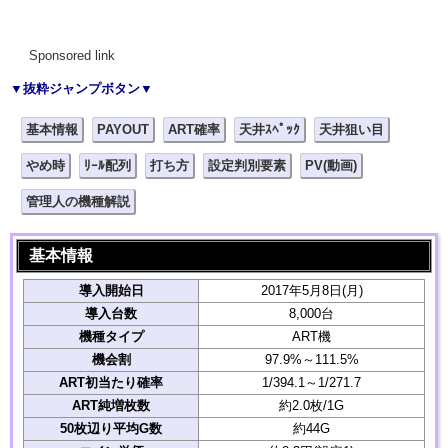
Sponsored link
▼抜粋ジャンプボタン▼
基本情報
PAYOUT
ART確率
天井ｽﾍﾟｯｸ
天井狙い目
やめ時
ﾘｰﾙ配列
打ち方
設定判別要素
PV(動画)
管理人の機種解説
基本情報
導入開始日
2017年5月8日(月)
導入台数
8,000台
機種タイプ
ART機
機会割
97.9%～111.5%
ART初当たり確率
1/394.1～1/271.7
ART純増枚数
約2.0枚/1G
50枚辺り平均G数
約44G