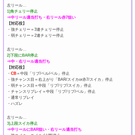
左リール…
1)角チェリー停止
⇒中リール適当打ち・右リール赤7狙い
【対応役】
・強チェリー＝3連チェリー停止
・弱チェリー＝2連チェリー停止
左リール…
2)下段にBAR停止
⇒中・右リール適当打ち
【対応役】
・
CB
＝中段「リプ/ベル/ベル」停止
・強チャンス目＝右上がり「BAR/スイカor赤7/スイカ」停止
・弱チャンス目＝中段「リプ/リプ/スイカ」停止
・チャンスリプレイ＝中段「リプ/リプ/ベル」停止
・通常リプレイ
・ハズレ
左リール…
3)上段スイカ停止
⇒中リールにBAR狙い・右リール適当打ち