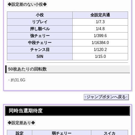
◆設定差のない小役◆
小役
全設定共通
リプレイ
1/7.3
押し順ベル
1/4.8
強チェリー
1/399.6
中段チェリー
1/16384.0
チャンス目
1/120.2
SIN
1/15.0
50枚あたりの回転数
・約31.6G
↑ジャンプボタンへ戻る↑
同時当選期待度
◆設定差あり◆
設定
弱チェリー
スイカ