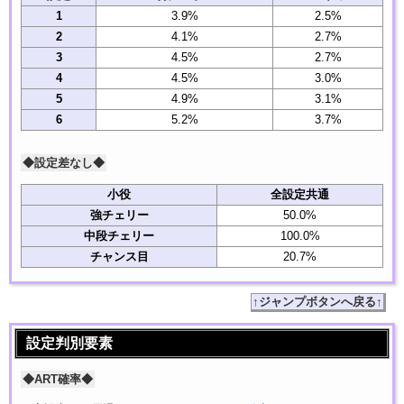
1
3.9%
2.5%
2
4.1%
2.7%
3
4.5%
2.7%
4
4.5%
3.0%
5
4.9%
3.1%
6
5.2%
3.7%
◆設定差なし◆
小役
全設定共通
強チェリー
50.0%
中段チェリー
100.0%
チャンス目
20.7%
↑ジャンプボタンへ戻る↑
設定判別要素
◆ART確率◆