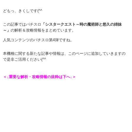
どもっ、きくしです(^^ゞ
この記事ではパチスロ
「シスタークエスト～時の魔術師と悠久の姉妹
～」
の解析＆攻略情報をまとめています。
人気コンテンツのパチスロ第4弾ですね。
本機種に関する新たな記事や情報は、このページに追加していきますの
で是非ご活用ください(^^ゞ
＜↓重要な解析・攻略情報の抜粋は下へ↓＞