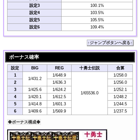
設定3
100.1%
設定4
103.5%
設定5
105.5%
設定6
109.4%
↑ジャンプボタンへ戻る↑
ボーナス確率
設定
BIG
REG
十勇士伝説
合算
1
1/648.9
1/258.0
1/431.2
2
1/636.3
1/256.0
3
1/425.6
1/624.2
1/252.1
1/65536.0
4
1/420.1
1/612.5
1/248.2
5
1/414.8
1/601.3
1/244.5
6
1/409.6
1/569.9
1/237.5
◆ボーナス構成◆