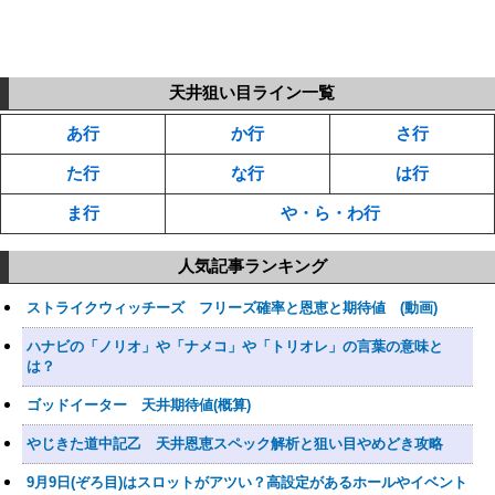
天井狙い目ライン一覧
あ行
か行
さ行
た行
な行
は行
ま行
や・ら・わ行
人気記事ランキング
ストライクウィッチーズ フリーズ確率と恩恵と期待値 (動画)
ハナビの「ノリオ」や「ナメコ」や「トリオレ」の言葉の意味と
は？
ゴッドイーター 天井期待値(概算)
やじきた道中記乙 天井恩恵スペック解析と狙い目やめどき攻略
9月9日(ぞろ目)はスロットがアツい？高設定があるホールやイベント