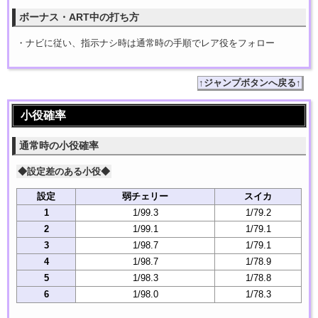
ボーナス・ART中の打ち方
・ナビに従い、指示ナシ時は通常時の手順でレア役をフォロー
↑ジャンプボタンへ戻る↑
小役確率
通常時の小役確率
◆設定差のある小役◆
設定
弱チェリー
スイカ
1
1/99.3
1/79.2
2
1/99.1
1/79.1
3
1/98.7
1/79.1
4
1/98.7
1/78.9
5
1/98.3
1/78.8
6
1/98.0
1/78.3