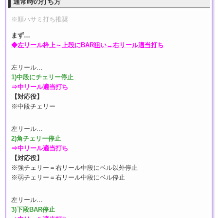
通常時の打ち方
※順ハサミ打ち推奨
まず…
◆左リール枠上～上段にBAR狙い→右リール適当打ち
左リール…
1)中段にチェリー停止
⇒中リール適当打ち
【対応役】
※中段チェリー
左リール…
2)角チェリー停止
⇒中リール適当打ち
【対応役】
※強チェリー＝右リール中段にベル以外停止
※弱チェリー＝右リール中段にベル停止
左リール…
3)下段BAR停止