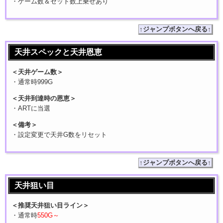
・ゲーム数＆セット数上乗せあり
↑ジャンプボタンへ戻る↑
天井スペックと天井恩恵
＜天井ゲーム数＞
・通常時999G
＜天井到達時の恩恵＞
・ARTに当選
＜備考＞
・設定変更で天井G数をリセット
↑ジャンプボタンへ戻る↑
天井狙い目
＜推奨天井狙い目ライン＞
・通常時
550G～