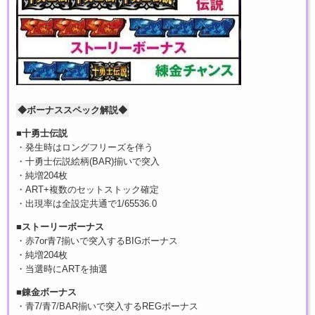
◆ボーナススペック解説◆
■十勇士伝説
・発生時はロングフリーズを伴う
・十勇士伝説絵柄(BAR)揃いで突入
・純増204枚
・ART+複数のセットストック確定
・出現率は全設定共通で1/65536.0
■ストーリーボーナス
・赤7or青7揃いで突入するBIGボーナス
・純増204枚
・当選時にARTを抽選
■錬金ボーナス
・青7/青7/BAR揃いで突入するREGボーナス