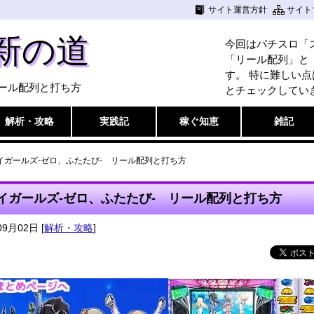
サイト運営方針
サイト
新の道
今回はパチスロ「
「リール配列」と
す。 特に難しい
リール配列と打ち方
とチェックしていき
解析・攻略
実践記
稼ぐ知恵
雑記
イガールズ-ゼロ、ふたたび- リール配列と打ち方
イガールズ-ゼロ、ふたたび- リール配列と打ち方
09月02日
[
解析・攻略
]