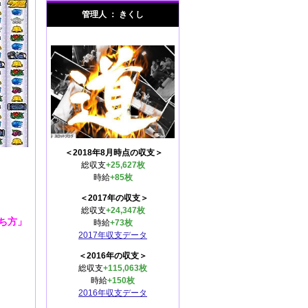
管理人 ： きくし
＜2018年8月時点の収支＞
総収支
+25,627枚
時給
+85枚
＜2017年の収支＞
総収支
+24,347枚
ち方」
時給
+73枚
2017年収支データ
＜2016年の収支＞
総収支
+115,063枚
時給
+150枚
2016年収支データ