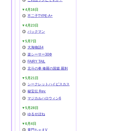
これはゾンビですか？
▼4月16日
不二子TYPE-A+
▼4月23日
パックマン
▼5月7日
大海物語4
楽シーサー30Φ
FAIRY TAIL
北斗の拳 修羅の国篇 羅刹
▼5月21日
シークレットハイビスカス
秘宝伝 Rev.
マジカルハロウィン6
▼5月28日
ゆるせぽね
▼6月4日
黄門ちゃまV