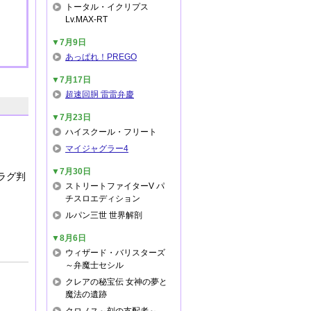
トータル・イクリプス
Lv.MAX-RT
▼7月9日
あっぱれ！PREGO
▼7月17日
超速回胴 雷雷弁慶
▼7月23日
ハイスクール・フリート
マイジャグラー4
▼7月30日
ラグ判
ストリートファイターV パ
チスロエディション
ルパン三世 世界解剖
▼8月6日
ウィザード・バリスターズ
～弁魔士セシル
クレアの秘宝伝 女神の夢と
魔法の遺跡