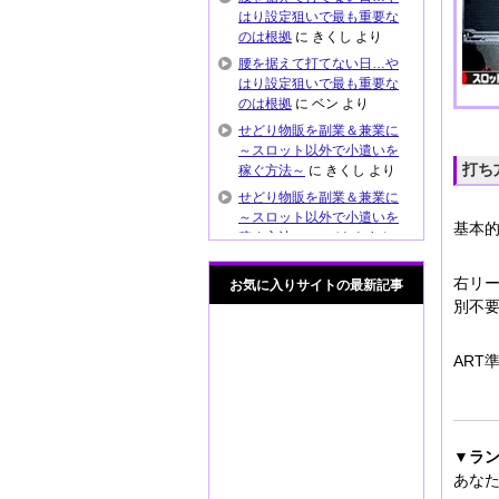
はり設定狙いで最も重要な
のは根拠
に
きくし
より
腰を据えて打てない日…や
はり設定狙いで最も重要な
のは根拠
に
ベン
より
せどり物販を副業＆兼業に
～スロット以外で小遣いを
打ち
稼ぐ方法～
に
きくし
より
せどり物販を副業＆兼業に
～スロット以外で小遣いを
基本
稼ぐ方法～
に
バナナまん
より
右リ
これぞ元プロの技？出戻り
お気に入りサイトの最新記事
推測がハマってマイジャグ
別不
ラー4で快勝
に
きくし
より
これぞ元プロの技？出戻り
ART
推測がハマってマイジャグ
ラー4で快勝
に
通りすがり
より
スロットの後ヅモ狙いや良
▼ラ
履歴打ちの危険性 安易に
設定狙ってませんか？
に
あな
きくし
より