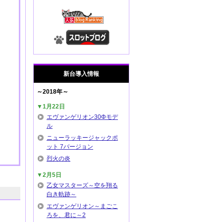
新台導入情報
～2018年～
▼1月22日
エヴァンゲリオン30Φモデ
ル
ニューラッキージャックポ
ット 7バージョン
烈火の炎
▼2月5日
乙女マスターズ～空を翔る
白き軌跡～
エヴァンゲリオン～まごこ
ろを、君に～2