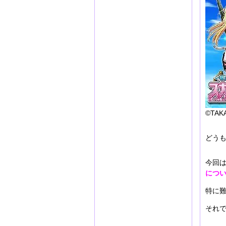
©TAKA
どうも
今回
につ
特に
それで