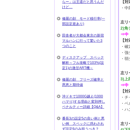
【対
らー」は王道だと思うんだ
けど…
・中
修羅の刻 モード移行率(一
左リ
部設定差あり)
2)
⇒中
田舎者が大都会東京の新宿
【対
マルハンに行って驚いた3
つのこと
・確
・強
ディスクアップ スペック
・弱
解析～フル攻略で103%(設
定1)の激甘ART機～
左リ
3)
修羅の刻 フリーズ確率と
恩恵と期待値
⇒中
【対
沖ドキで1000G越え(1000
・チ
ハマり)する理由と変則押し
・ベ
ペナルティー詳細【Q&A】
・ハ
番長3の設定5の良い例と悪
左リ
い例 スペックに惑わされ
ず設定6のみ狙うべき？
4)