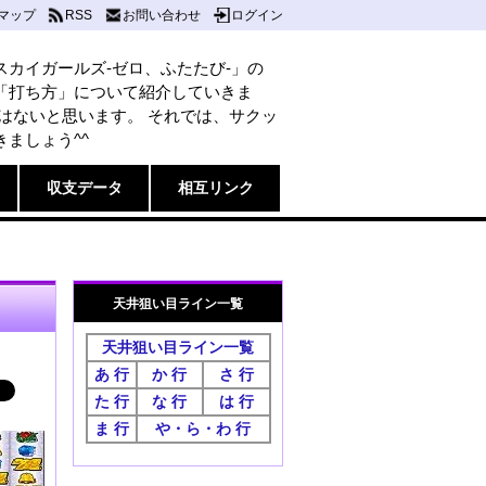
マップ
RSS
お問い合わせ
ログイン
スカイガールズ-ゼロ、ふたたび-」の
「打ち方」について紹介していきま
点はないと思います。 それでは、サクッ
ましょう^^
収支データ
相互リンク
天井狙い目ライン一覧
天井狙い目ライン一覧
あ 行
か 行
さ 行
た 行
な 行
は 行
ま 行
や・ら・わ 行