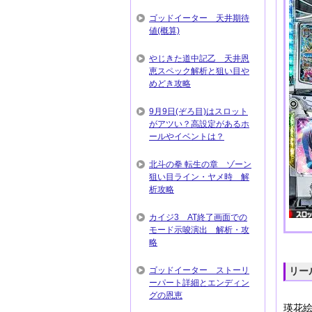
ゴッドイーター 天井期待
値(概算)
やじきた道中記乙 天井恩
恵スペック解析と狙い目や
めどき攻略
9月9日(ぞろ目)はスロット
がアツい？高設定があるホ
ールやイベントは？
北斗の拳 転生の章 ゾーン
狙い目ライン・ヤメ時 解
析攻略
カイジ3 AT終了画面での
モード示唆演出 解析・攻
略
ゴッドイーター ストーリ
リー
ーパート詳細とエンディン
グの恩恵
瑛花