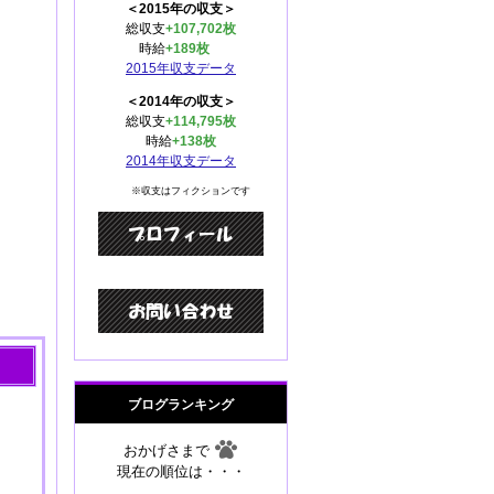
＜2015年の収支＞
総収支
+107,702枚
時給
+189枚
2015年収支データ
＜2014年の収支＞
総収支
+114,795枚
時給
+138枚
2014年収支データ
※収支はフィクションです
ブログランキング
おかげさまで
現在の順位は・・・