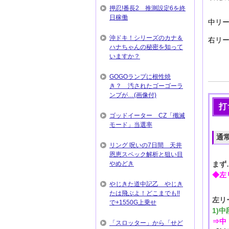
押忍!番長2 推測設定6を終
日稼働
中リ
沖ドキ！シリーズのカナ＆
右リ
ハナちゃんの秘密を知って
いますか？
GOGOランプに根性焼
き？ 汚されたゴーゴーラ
ンプが…(画像付)
打
ゴッドイーター CZ「殲滅
モード」当選率
通
リング 呪いの7日間 天井
恩恵スペック解析と狙い目
やめどき
まず
◆左
やじきた道中記乙 やじき
たは飛ぶよ！どこまでも!!
左リ
で+1550G上乗せ
1)
⇒中
「スロッター」から「せど