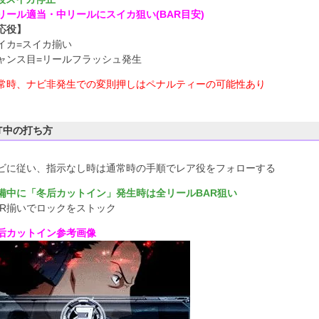
リール適当・中リールにスイカ狙い(BAR目安)
応役】
イカ=スイカ揃い
ャンス目=リールフラッシュ発生
常時、ナビ非発生での変則押しはペナルティーの可能性あり
RT中の打ち方
ビに従い、指示なし時は通常時の手順でレア役をフォローする
備中に「冬后カットイン」発生時は全リールBAR狙い
AR揃いでロックをストック
后カットイン参考画像