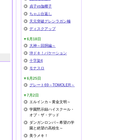
貞子vs伽椰子
ちゃぶ台返し
天元突破グレンラガン極
ディスクアップ
▼6月18日
大神～回胴編～
沖ドキ！バケーション
十字架4
モナスロ
▼6月25日
グレート69～TOMOLER～
▼7月2日
エルインカ～黄金文明～
学園黙示録ハイスクール・
オブ・ザ・デッド
ダンガンロンパ～希望の学
園と絶望の高校生～
美ラメキ！