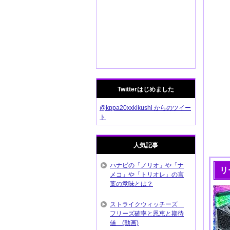
Twitterはじめました
@kppa20xxkikushi からのツイー
ト
人気記事
ハナビの「ノリオ」や「ナ
リ
メコ」や「トリオレ」の言
葉の意味とは？
ストライクウィッチーズ
フリーズ確率と恩恵と期待
値 (動画)