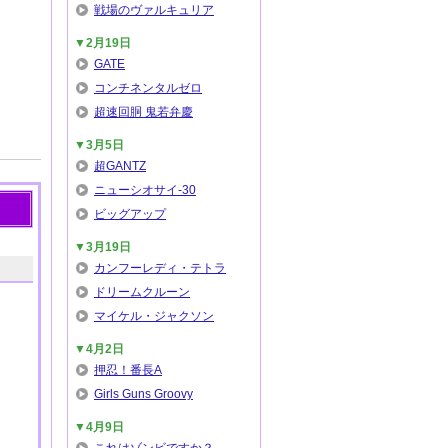
戦場のヴァルキュリア
▼2月19日
GATE
コンチネンタルゼロ
超速回胴 鬼若弁慶
▼3月5日
超GANTZ
ニューシオサイ-30
ビッグアップ
▼3月19日
カンフーレディ・テトラ
ドリームクルーン
マイケル・ジャクソン
▼4月2日
押忍！番長A
Girls Guns Groovy
▼4月9日