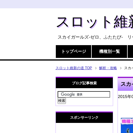
スロット維
スカイガールズ-ゼロ、ふたたび- 
トップページ
機種別一覧
スロット維新の道 TOP
解析・攻略
スカ
ブログ記事検索
スカ
2015年
スポンサーリンク