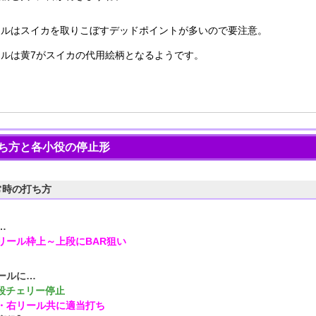
ールはスイカを取りこぼすデッドポイントが多いので要注意。
ールは黄7がスイカの代用絵柄となるようです。
ち方と各小役の停止形
常時の打ち方
…
リール枠上～上段にBAR狙い
ールに…
中段チェリー停止
・右リール共に適当打ち