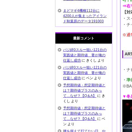
⇒右
まどマギ4機種112台に
【対
4200人が集まったアイラン
・ス
ド秋葉原のデータ191003
・チ
※通
最新コメント
バジ絆0スルー狙い121台の
A
実践値と期待値 妻が俺の
仕返し成功
に
きくし
より
バジ絆0スルー狙い121台の
・ナ
実践値と期待値 妻が俺の
仕返し成功
に
ベン
より
・準
予想期待値・想定期待値と
※B
は？期待値プラスのみっ
て…なぜ？【Q＆A】
に
き
▼冬
くし
より
予想期待値・想定期待値と
は？期待値プラスのみっ
て…なぜ？【Q＆A】
に
ベ
ン
より
腰を据えて打てない日…や