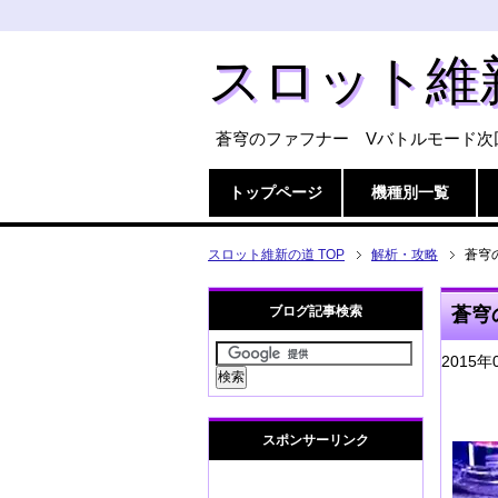
スロット維
蒼穹のファフナー Vバトルモード次
トップページ
機種別一覧
スロット維新の道 TOP
解析・攻略
蒼穹
ブログ記事検索
蒼穹
2015年
スポンサーリンク