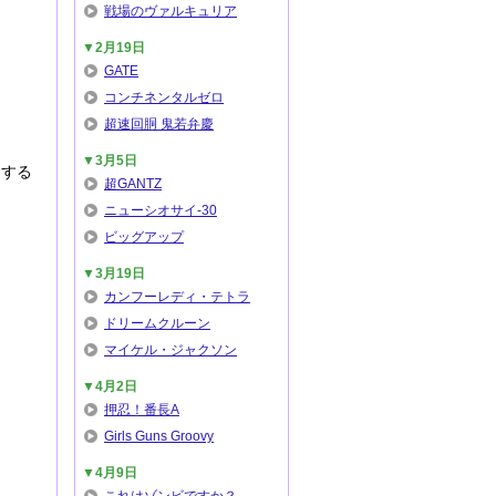
戦場のヴァルキュリア
▼2月19日
GATE
コンチネンタルゼロ
超速回胴 鬼若弁慶
▼3月5日
クする
超GANTZ
ニューシオサイ-30
ビッグアップ
▼3月19日
カンフーレディ・テトラ
ドリームクルーン
マイケル・ジャクソン
▼4月2日
押忍！番長A
Girls Guns Groovy
▼4月9日