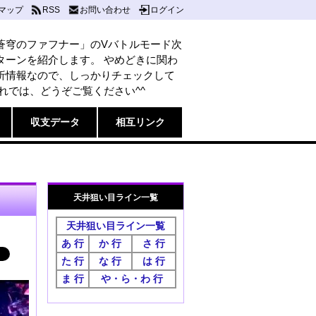
マップ
RSS
お問い合わせ
ログイン
蒼穹のファフナー」のVバトルモード次
ターンを紹介します。 やめどきに関わ
析情報なので、しっかりチェックして
れでは、どうぞご覧ください^^
収支データ
相互リンク
天井狙い目ライン一覧
天井狙い目ライン一覧
あ 行
か 行
さ 行
た 行
な 行
は 行
ま 行
や・ら・わ 行