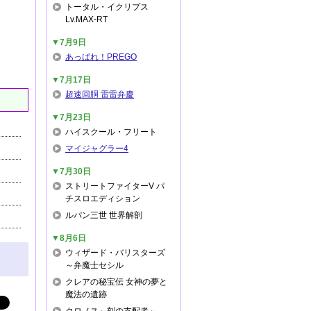
トータル・イクリプス
Lv.MAX-RT
▼7月9日
あっぱれ！PREGO
▼7月17日
超速回胴 雷雷弁慶
▼7月23日
ハイスクール・フリート
マイジャグラー4
▼7月30日
ストリートファイターV パ
チスロエディション
ルパン三世 世界解剖
▼8月6日
ウィザード・バリスターズ
～弁魔士セシル
クレアの秘宝伝 女神の夢と
魔法の遺跡