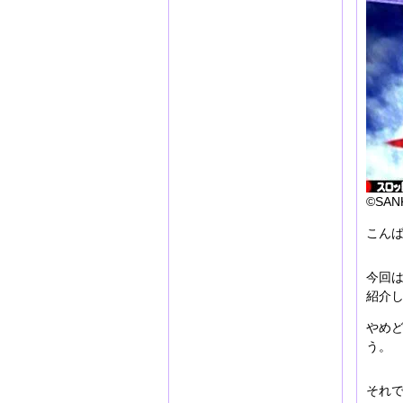
©SANK
こんば
今回
紹介
やめ
う。
それで