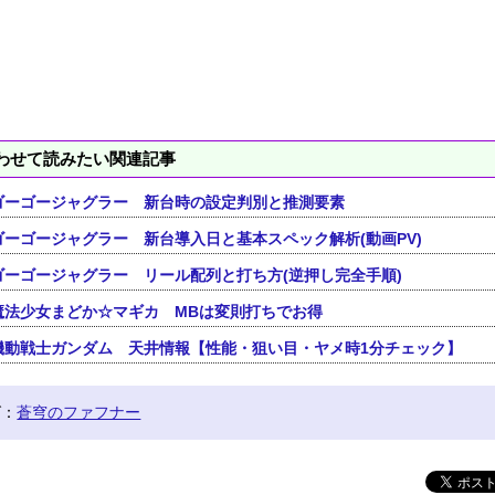
わせて読みたい関連記事
ゴーゴージャグラー 新台時の設定判別と推測要素
ゴーゴージャグラー 新台導入日と基本スペック解析(動画PV)
ゴーゴージャグラー リール配列と打ち方(逆押し完全手順)
魔法少女まどか☆マギカ MBは変則打ちでお得
機動戦士ガンダム 天井情報【性能・狙い目・ヤメ時1分チェック】
グ：
蒼穹のファフナー