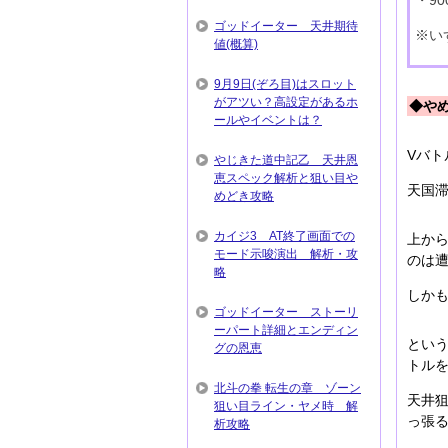
・9
ゴッドイーター 天井期待
※い
値(概算)
9月9日(ぞろ目)はスロット
がアツい？高設定があるホ
◆や
ールやイベントは？
Vバ
やじきた道中記乙 天井恩
恵スペック解析と狙い目や
天国滞
めどき攻略
カイジ3 AT終了画面での
上から
モード示唆演出 解析・攻
のは
略
しかも
ゴッドイーター ストーリ
ーパート詳細とエンディン
という
グの恩恵
トル
北斗の拳 転生の章 ゾーン
天井狙
狙い目ライン・ヤメ時 解
っ張
析攻略