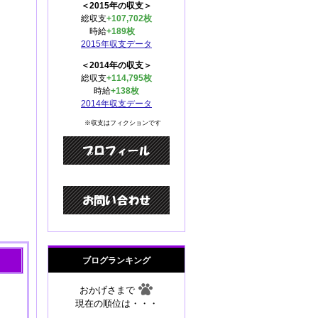
＜2015年の収支＞
総収支
+107,702枚
時給
+189枚
2015年収支データ
＜2014年の収支＞
総収支
+114,795枚
時給
+138枚
2014年収支データ
※収支はフィクションです
ブログランキング
おかげさまで
現在の順位は・・・