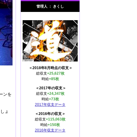
管理人 ： きくし
＜2018年8月時点の収支＞
総収支
+25,627枚
時給
+85枚
＜2017年の収支＞
総収支
+24,347枚
ーンを
時給
+73枚
2017年収支データ
ましょ
＜2016年の収支＞
総収支
+115,063枚
時給
+150枚
2016年収支データ