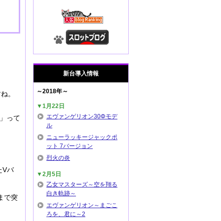
新台導入情報
～2018年～
すね。
▼1月22日
エヴァンゲリオン30Φモデ
続」って
ル
ニューラッキージャックポ
ット 7バージョン
烈火の炎
たVバ
▼2月5日
乙女マスターズ～空を翔る
白き軌跡～
まで突
エヴァンゲリオン～まごこ
ろを、君に～2