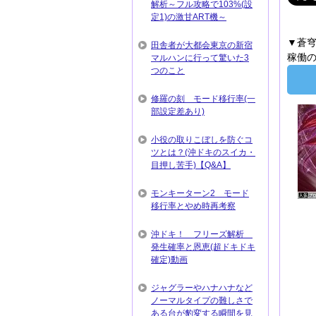
解析～フル攻略で103%(設
定1)の激甘ART機～
▼蒼
田舎者が大都会東京の新宿
稼働の
マルハンに行って驚いた3
つのこと
修羅の刻 モード移行率(一
部設定差あり)
小役の取りこぼしを防ぐコ
ツとは？(沖ドキのスイカ・
目押し苦手)【Q&A】
モンキーターン2 モード
移行率とやめ時再考察
沖ドキ！ フリーズ解析
発生確率と恩恵(超ドキドキ
確定)動画
ジャグラーやハナハナなど
ノーマルタイプの難しさで
ある台が豹変する瞬間を見