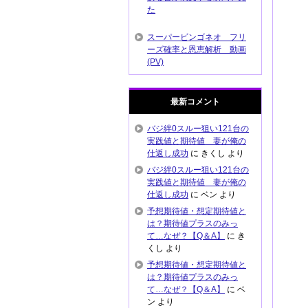
た
スーパービンゴネオ フリ
ーズ確率と恩恵解析 動画
(PV)
最新コメント
バジ絆0スルー狙い121台の
実践値と期待値 妻が俺の
仕返し成功
に
きくし
より
バジ絆0スルー狙い121台の
実践値と期待値 妻が俺の
仕返し成功
に
ベン
より
予想期待値・想定期待値と
は？期待値プラスのみっ
て…なぜ？【Q＆A】
に
き
くし
より
予想期待値・想定期待値と
は？期待値プラスのみっ
て…なぜ？【Q＆A】
に
ベ
ン
より