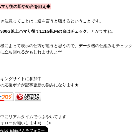
ハマり後の即やめ台を狙え◆
どき注意ってことは…逆を言うと狙えるということです。
ば
900G以上ハマり後で111G以内の台はチェック
、とかですね。
タ機によって表示の仕方が違うと思うので、データ機の仕組みをチェッ
に立ち回れるかもしれませんよ^^
ンキングサイトに参加中
たの応援ポチが記事更新の励みになります★
働中にリアルタイムでつぶやいてます
ォローお願いします<(_ _)>