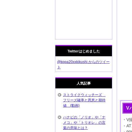
Twitterはじめました
@kppa20xxkikushi からのツイー
ト
人気記事
ストライクウィッチーズ
フリーズ確率と恩恵と期待
値 (動画)
V
ハナビの「ノリオ」や「ナ
・V
メコ」や「トリオレ」の言
・A
葉の意味とは？