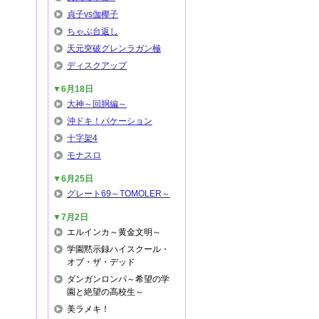
貞子vs伽椰子
ちゃぶ台返し
天元突破グレンラガン極
ディスクアップ
▼6月18日
大神～回胴編～
沖ドキ！バケーション
十字架4
モナスロ
▼6月25日
グレート69～TOMOLER～
▼7月2日
エルインカ～黄金文明～
学園黙示録ハイスクール・
オブ・ザ・デッド
ダンガンロンパ～希望の学
園と絶望の高校生～
美ラメキ！