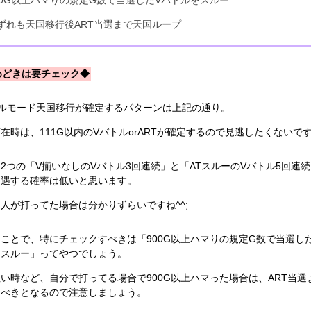
00G以上ハマりの規定G数で当選したVバトルをスルー
ずれも天国移行後ART当選まで天国ループ
めどきは要チェック◆
トルモード天国移行が確定するパターンは上記の通り。
在時は、111G以内のVバトルorARTが確定するので見逃したくないで
2つの「V揃いなしのVバトル3回連続」と「ATスルーのVバトル5回連
遭遇する確率は低いと思います。
人が打ってた場合は分かりずらいですね^^;
ことで、特にチェックすべきは「900G以上ハマりの規定G数で当選し
をスルー」ってやつでしょう。
い時など、自分で打ってる場合で900G以上ハマった場合は、ART当選
るべきとなるので注意しましょう。