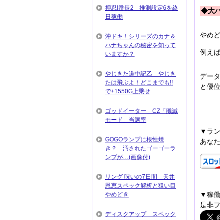
押忍!番長2 推測設定6を終
◆大
日稼働
やめ
沖ドキ！シリーズのカナ＆
ハナちゃんの秘密を知って
例え
いますか？
やじきた道中記乙 やじき
デー
たは飛ぶよ！どこまでも!!
と優位
で+1550G上乗せ
ゴッドイーター CZ「殲滅
モード」当選率
▼ラ
GOGOランプに根性焼
あな
き？ 汚されたゴーゴーラ
ンプが…(画像付)
リング 呪いの7日間 天井
恩恵スペック解析と狙い目
▼稼
やめどき
是非フ
ディスクアップ スペック