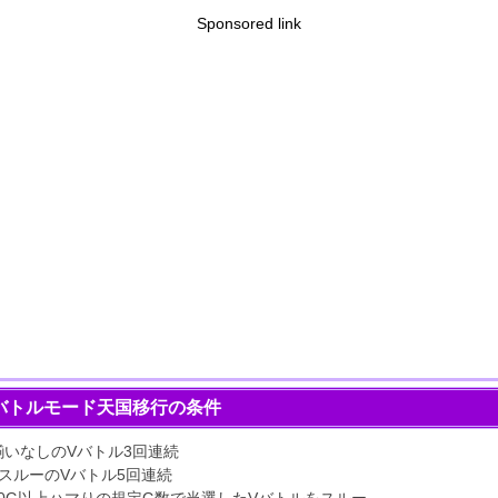
Sponsored link
バトルモード天国移行の条件
揃いなしのVバトル3回連続
TスルーのVバトル5回連続