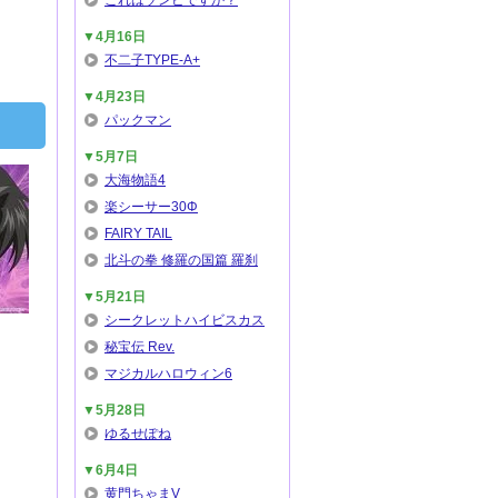
これはゾンビですか？
▼4月16日
不二子TYPE-A+
▼4月23日
パックマン
▼5月7日
大海物語4
楽シーサー30Φ
FAIRY TAIL
北斗の拳 修羅の国篇 羅刹
▼5月21日
シークレットハイビスカス
秘宝伝 Rev.
マジカルハロウィン6
▼5月28日
ゆるせぽね
▼6月4日
黄門ちゃまV