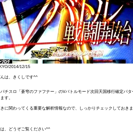
YO/2014/12/15
んは、きくしです^^
はパチスロ「蒼穹のファフナー」のVバトルモード次回天国移行確定パタ
します。
どきに関わってくる重要な解析情報なので、しっかりチェックしておき
は、どうぞご覧ください^^