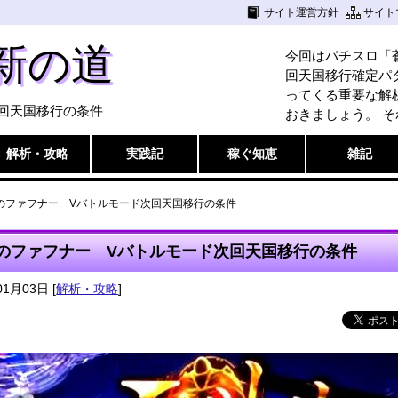
サイト運営方針
サイト
新の道
今回はパチスロ「
回天国移行確定パ
ってくる重要な解
回天国移行の条件
おきましょう。 そ
解析・攻略
実践記
稼ぐ知恵
雑記
のファフナー Vバトルモード次回天国移行の条件
のファフナー Vバトルモード次回天国移行の条件
01月03日
[
解析・攻略
]