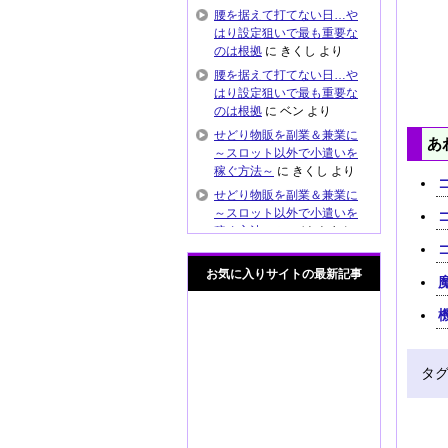
腰を据えて打てない日…や
はり設定狙いで最も重要な
のは根拠
に
きくし
より
腰を据えて打てない日…や
はり設定狙いで最も重要な
のは根拠
に
ベン
より
せどり物販を副業＆兼業に
あ
～スロット以外で小遣いを
稼ぐ方法～
に
きくし
より
せどり物販を副業＆兼業に
～スロット以外で小遣いを
稼ぐ方法～
に
バナナまん
より
これぞ元プロの技？出戻り
お気に入りサイトの最新記事
推測がハマってマイジャグ
ラー4で快勝
に
きくし
より
これぞ元プロの技？出戻り
推測がハマってマイジャグ
ラー4で快勝
に
通りすがり
タ
より
スロットの後ヅモ狙いや良
履歴打ちの危険性 安易に
設定狙ってませんか？
に