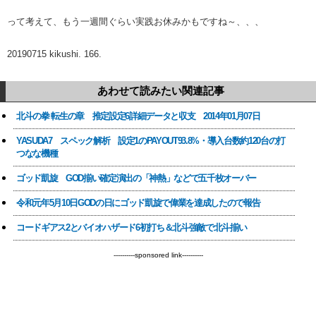
って考えて、もう一週間ぐらい実践お休みかもですね～、、、
20190715 kikushi. 166.
あわせて読みたい関連記事
北斗の拳 転生の章 推定設定6詳細データと収支 2014年01月07日
YASUDA7 スペック解析 設定1のPAYOUT93.8%・導入台数約120台の打
つなな機種
ゴッド凱旋 GOD揃い確定演出の「神熱」などで五千枚オーバー
令和元年5月10日GODの日にゴッド凱旋で偉業を達成したので報告
コードギアス2とバイオハザード6初打ち＆北斗強敵で北斗揃い
----------sponsored link----------