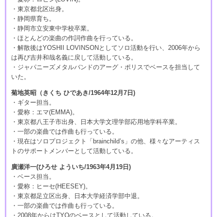
・東京都北区出身。
・静岡県育ち。
・静岡市立安東中学校卒業。
・ほとんどの楽曲の作詞作曲を行っている。
・解散後はYOSHII LOVINSONとしてソロ活動を行い、2006年から
は再び吉井和哉名義に戻して活動している。
・ジャパニーズメタルバンドのアーグ・ポリスでベースを担当して
いた。
菊地英昭（きくち ひであき/1964年12月7日)
・ギター担当。
・愛称：エマ(EMMA)。
・東京都八王子市出身、日本大学文理学部応用地学科卒業。
・一部の楽曲では作曲も行っている。
・現在はソロプロジェクト「brainchild’s」の他、様々なアーティス
トのサポートメンバーとして活動している。
廣瀬洋一(ひろせ よういち/1963年4月19日)
・ベース担当。
・愛称：ヒーセ(HEESEY)。
・東京都足立区出身、日本大学経済学部中退。
・一部の楽曲では作曲も行っている。
・2008年からはTYOのベースとして活動している。