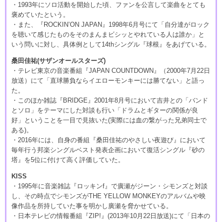
・1993年にソロ活動を開始した頃、ファンを公言して楽曲をとても
褒めていたという。
・また、『ROCKIN’ON JAPAN』1998年6月号にて「自分達がロック
を聴いて感じたものをそのまんまビシッとやれている人は誰か」と
いう問いに対し、具体例として14thシングル『球根』をあげている。
桑田佳祐(サザンオールスターズ)
・テレビ東京の音楽番組『JAPAN COUNTDOWN』（2000年7月22日
放送）にて「直球勝負ならイエローモンキーには勝てない」と語っ
た。
・このほか雑誌『BRIDGE』2001年8月号において吉井との「バンド
とソロ」をテーマにした対談も行い「ドラムとギターの関係が良
好」ということを一目で見抜いた(実際には血の繋がった兄弟同士で
ある)。
・2016年には、自身の番組『桑田佳祐のやさしい夜遊び』において
毎年行う邦楽シングルベスト発表企画において復活シングル『砂の
塔』を5位に付けて高く評価していた。
KISS
・1995年に音楽雑誌『ロッキンf』で廣瀬がジーン・シモンズと対談
し、その時点でシモンズがTHE YELLOW MONKEYのアルバムや映
像作品を所持していた事を明かし廣瀬を脅かせている。
・日本テレビの情報番組『ZIP!』(2013年10月22日放送)にて「日本の