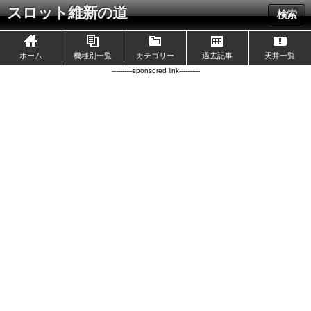
スロット維新の道
検索
ホーム
機種別一覧
カテゴリー
過去記事
天井一覧
----------sponsored link----------