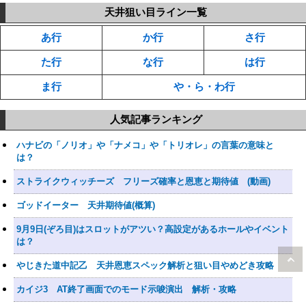
天井狙い目ライン一覧
あ行
か行
さ行
た行
な行
は行
ま行
や・ら・わ行
人気記事ランキング
ハナビの「ノリオ」や「ナメコ」や「トリオレ」の言葉の意味と
は？
ストライクウィッチーズ フリーズ確率と恩恵と期待値 (動画)
ゴッドイーター 天井期待値(概算)
9月9日(ぞろ目)はスロットがアツい？高設定があるホールやイベント
は？
やじきた道中記乙 天井恩恵スペック解析と狙い目やめどき攻略
カイジ3 AT終了画面でのモード示唆演出 解析・攻略