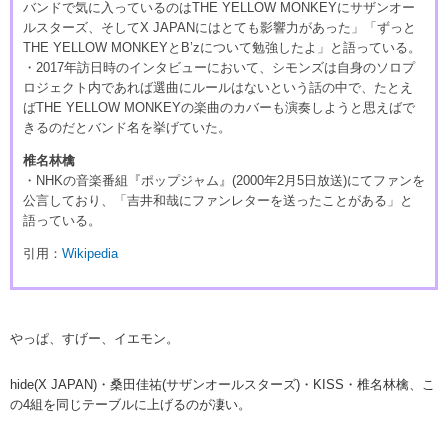
バンドで気に入っているのはTHE YELLOW MONKEYにサザンオー
ルスターズ、そしてX JAPANにはとても影響力があった」「ずっと
THE YELLOW MONKEYとB’zについて勉強したよ」と語っている。
・2017年訪日時のインタビューにおいて、シモンズは自身のソロプ
ロジェクト内であれば選曲にルールはないという話の中で、たとえ
ばTHE YELLOW MONKEYの楽曲のカバーも演奏しようと思えばで
きるのだとバンド名を挙げていた。
椎名林檎
・NHKの音楽番組『ポップジャム』(2000年2月5日放送)にてファンを
公言しており、「吉井和哉にファンレターを送ったことがある」と
語っている。
引用：
Wikipedia
やっぱ、すげー、イエモン。
hide(X JAPAN)・桑田佳祐(サザンオールスターズ)・KISS・椎名林檎、こ
の4組を同じテーブルに上げるのが凄い。