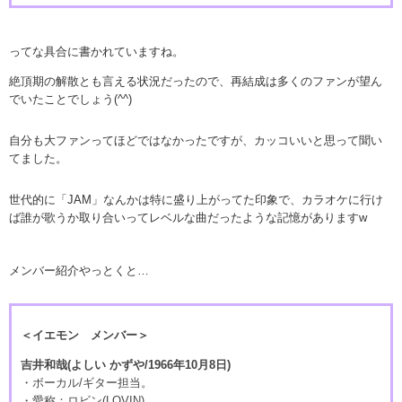
ってな具合に書かれていますね。
絶頂期の解散とも言える状況だったので、再結成は多くのファンが望ん
でいたことでしょう(^^)
自分も大ファンってほどではなかったですが、カッコいいと思って聞い
てました。
世代的に「JAM」なんかは特に盛り上がってた印象で、カラオケに行け
ば誰が歌うか取り合いってレベルな曲だったような記憶がありますw
メンバー紹介やっとくと…
＜イエモン メンバー＞
吉井和哉(よしい かずや/1966年10月8日)
・ボーカル/ギター担当。
・愛称：ロビン(LOVIN)。