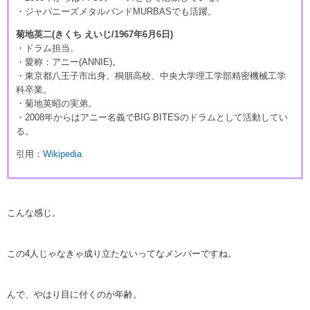
・ジャパニーズメタルバンドMURBASでも活躍。
菊地英二(きくち えいじ/1967年6月6日)
・ドラム担当。
・愛称：アニー(ANNIE)。
・東京都八王子市出身、桐朋高校、中央大学理工学部精密機械工学
科卒業。
・菊地英昭の実弟。
・2008年からはアニー名義でBIG BITESのドラムとして活動してい
る。
引用：
Wikipedia
こんな感じ。
この4人じゃなきゃ成り立たないってなメンバーですね。
んで、やはり目に付くのが年齢。