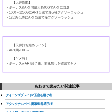
【天井性能】
・ボーナス&ART間最大1500GでARTに当選
・1000～1250GにART当選で真or極フクゾーラッシュ
・1251G以降にART当選で極フクゾーラッシュ
【天井打ち始めライン】
・ART間700G～
【ヤメ時】
・ボーナスorART終了後、前兆無しを確認でヤメ
あわせて読みたい関連記事
クイーンズブレイド2 玉座を継ぐ者
アタックナンバー1 開幕!世界選手権