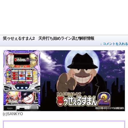
笑ゥせぇるすまん2 天井打ち始めライン及び解析情報
↓ コメントを入れる
(c)SANKYO