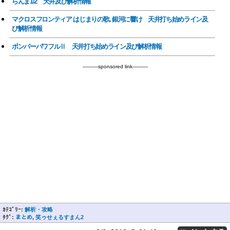
らんま1/2 天井及び解析情報
マクロスフロンティア はじまりの歌､銀河に響け 天井打ち始めライン及
び解析情報
ボンバーパワフルⅡ 天井打ち始めライン及び解析情報
----------sponsored link----------
ｶﾃｺﾞﾘｰ:
解析・攻略
ﾀｸﾞ:
まとめ
,
笑ゥせぇるすまん2