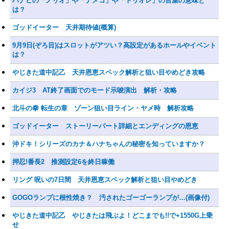
ハナビの「ノリオ」や「ナメコ」や「トリオレ」の言葉の意味と
は？
ゴッドイーター 天井期待値(概算)
9月9日(ぞろ目)はスロットがアツい？高設定があるホールやイベント
は？
やじきた道中記乙 天井恩恵スペック解析と狙い目やめどき攻略
カイジ3 AT終了画面でのモード示唆演出 解析・攻略
北斗の拳 転生の章 ゾーン狙い目ライン・ヤメ時 解析攻略
ゴッドイーター ストーリーパート詳細とエンディングの恩恵
沖ドキ！シリーズのカナ＆ハナちゃんの秘密を知っていますか？
押忍!番長2 推測設定6を終日稼働
リング 呪いの7日間 天井恩恵スペック解析と狙い目やめどき
GOGOランプに根性焼き？ 汚されたゴーゴーランプが…(画像付)
やじきた道中記乙 やじきたは飛ぶよ！どこまでも!!で+1550G上乗
せ