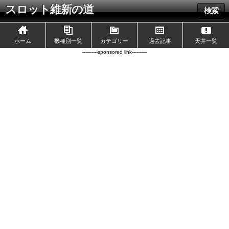
スロット維新の道
検索
ホーム
機種別一覧
カテゴリー
過去記事
天井一覧
----------sponsored link----------