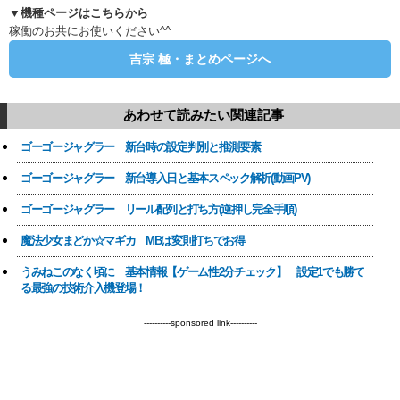
▼機種ページはこちらから
稼働のお共にお使いください^^
吉宗 極・まとめページへ
あわせて読みたい関連記事
ゴーゴージャグラー 新台時の設定判別と推測要素
ゴーゴージャグラー 新台導入日と基本スペック解析(動画PV)
ゴーゴージャグラー リール配列と打ち方(逆押し完全手順)
魔法少女まどか☆マギカ MBは変則打ちでお得
うみねこのなく頃に 基本情報【ゲーム性2分チェック】 設定1でも勝て
る最強の技術介入機登場！
----------sponsored link----------