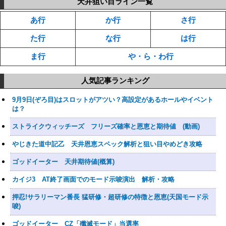
天井狙い目ライン一覧
あ行
か行
さ行
た行
な行
は行
ま行
や・ら・わ行
人気記事ランキング
9月9日(ぞろ目)はスロットがアツい？高設定があるホールやイベント
は？
ストライクウィッチーズ フリーズ確率と恩恵と期待値 (動画)
やじきた道中記乙 天井恩恵スペック解析と狙い目やめどき攻略
ゴッドイーター 天井期待値(概算)
カイジ3 AT終了画面でのモード示唆演出 解析・攻略
押忍!サラリーマン番長 猛研修・超研修の特徴と恩恵(天国モード示
唆)
ゴッドイーター CZ「殲滅モード」当選率