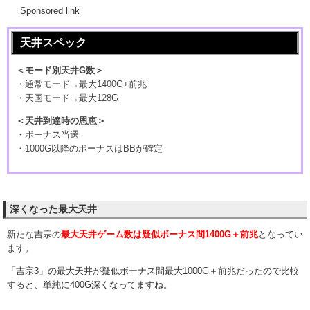
Sponsored link
天井スペック
＜モード別天井G数＞
・通常モード→最大1400G+前兆
・天国モード→最大128G
＜天井到達時の恩恵＞
・ボーナス当選
・1000G以降のボーナスはBBが確定
深くなった最大天井
新たな吉宗の
最大天井ゲーム数は疑似ボーナス間1400G＋前兆
となってい
ます。
「吉宗3」の最大天井が疑似ボーナス間最大1000G＋前兆だったので比較
すると、単純に400G深くなってますね。