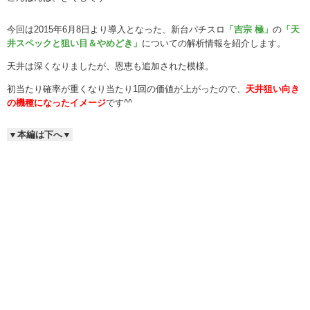
今回は2015年6月8日より導入となった、新台パチスロ
「吉宗 極」
の
「天
井スペックと狙い目＆やめどき」
についての解析情報を紹介します。
天井は深くなりましたが、恩恵も追加された模様。
初当たり確率が重くなり当たり1回の価値が上がったので、
天井狙い向き
の機種になったイメージ
です^^
▼本編は下へ▼