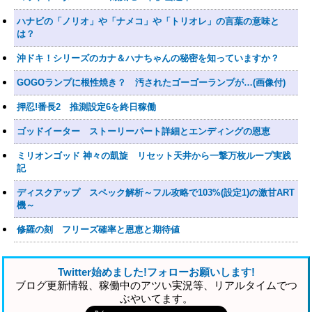
ハナビの「ノリオ」や「ナメコ」や「トリオレ」の言葉の意味と
は？
沖ドキ！シリーズのカナ＆ハナちゃんの秘密を知っていますか？
GOGOランプに根性焼き？ 汚されたゴーゴーランプが…(画像付)
押忍!番長2 推測設定6を終日稼働
ゴッドイーター ストーリーパート詳細とエンディングの恩恵
ミリオンゴッド 神々の凱旋 リセット天井から一撃万枚ループ実践
記
ディスクアップ スペック解析～フル攻略で103%(設定1)の激甘ART
機～
修羅の刻 フリーズ確率と恩恵と期待値
Twitter始めました!フォローお願いします!
ブログ更新情報、稼働中のアツい実況等、リアルタイムでつ
ぶやいてます。