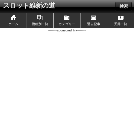
スロット維新の道
検索
ホーム
機種別一覧
カテゴリー
過去記事
天井一覧
----------sponsored link----------