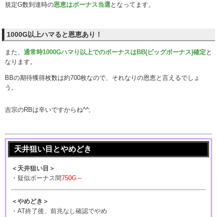
規定G数到達時の
恩恵はボーナス当選
となってます。
1000G以上ハマると恩恵あり！
また、
通常時1000Gハマり以上でのボーナスはBB(ビッグボーナス)確定
と
なります。
BBの期待獲得枚数は約700枚なので、それなりの恩恵と言えるでしょ
う。
吉宗のRBは辛いですからね^^;
天井狙い目とやめどき
＜天井狙い目＞
・疑似ボーナス間
750G～
＜やめどき＞
・AT終了後、前兆なし確認でやめ