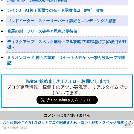
カイジ3 AT終了画面でのモード示唆演出 解析・攻略
ゴッドイーター ストーリーパート詳細とエンディングの恩恵
修羅の刻 フリーズ確率と恩恵と期待値
ディスクアップ スペック解析～フル攻略で103%(設定1)の激甘ART
機～
ミリオンゴッド 神々の凱旋 リセット天井から一撃万枚ループ実践
記
Twitter始めました!フォローお願いします!
ブログ更新情報、稼働中のアツい実況等、リアルタイムでつ
ぶやいてます。
コメントはまだありません
おとめ妖怪ざくろ | スロットブログ記事まとめ・新台・解析・スペック情報
より:
返信
2015/06/05 23:31