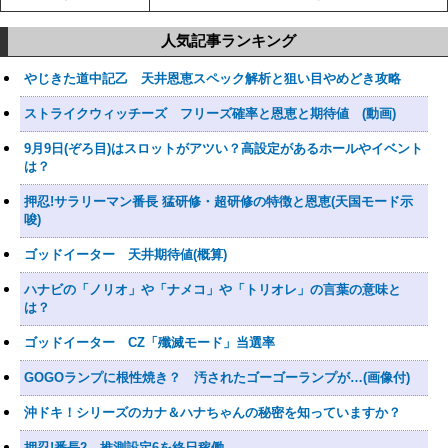
人気記事ランキング
やじきた道中記乙 天井恩恵スペック解析と狙い目やめどき攻略
ストライクウィッチーズ フリーズ確率と恩恵と期待値 (動画)
9月9日(ぞろ目)はスロットがアツい？高設定があるホールやイベント
は？
押忍!サラリーマン番長 猛研修・超研修の特徴と恩恵(天国モード示
唆)
ゴッドイーター 天井期待値(概算)
ハナビの「ノリオ」や「ナメコ」や「トリオレ」の言葉の意味と
は？
ゴッドイーター CZ「殲滅モード」当選率
GOGOランプに根性焼き？ 汚されたゴーゴーランプが…(画像付)
沖ドキ！シリーズのカナ＆ハナちゃんの秘密を知っていますか？
押忍!番長2 推測設定6を終日稼働