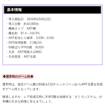
基本情報
・導入開始日 2015年6月8日(月)
・導入台数 約10,000台
・機種タイプ ART機
・機会割 97.4～110.5%
・ART初当たり確率 1/239～1/192
・ART純増枚数 2.2枚/1G
・50枚辺り平均G数 約32G
・天井 ART間最大1280G
・天井恩恵 ART当選
◆通常時のゲーム性◆
通常時は、規定ゲーム数の到達＆CZ(チャンスゾーン)からART当選を目指
すゲーム性となっています。
後述しますが、レア役成立時に天井G数を短縮する「ざくろシステム」が
本機の大きな特徴と言えるでしょう。