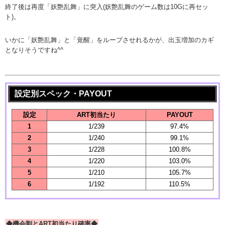
終了後は再度「妖艶乱舞」に突入(妖艶乱舞のゲーム数は10Gに再セッ
ト)。
いかに「妖艶乱舞」と「覚醒」をループさせれるかが、出玉増加のカギ
となりそうですね^^
設定別スペック・PAYOUT
設定
ART初当たり
PAYOUT
1
1/239
97.4%
2
1/240
99.1%
3
1/228
100.8%
4
1/220
103.0%
5
1/210
105.7%
6
1/192
110.5%
◆機会割とART初当たり確率◆