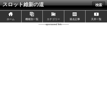
スロット維新の道
検索
ホーム
機種別一覧
カテゴリー
過去記事
天井一覧
----------sponsored link----------