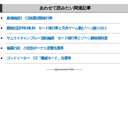
あわせて読みたい関連記事
麻雀物語3 CZ抽選状態移行率
餓狼伝説PREMIUM モード移行率と天井ゲーム数(ゾーン)振り分け
サムライチャンプルー 流転輪廻 モード移行率とゾーン解除期待度
修羅の刻 小役別ボーナス直撃当選率
ゴッドイーター CZ「殲滅モード」当選率
----------sponsored link----------