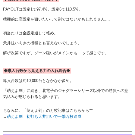
PAYOUTは設定1で97.4%、設定6で110.5%。
積極的に高設定を狙いたいって割ではないかもしれません…。
初当たりは全設定通して軽め。
天井狙い向きの機種とも言えないでしょう。
解析次第ですが、ゾーン狙いがメインかも…って感じです。
◆導入台数から見える力の入れ具合◆
導入台数は約10,000台となかなか多め。
「萌えよ剣」に続き、北電子のジャグラーシリーズ以外での勝負への意
気込みが感じられると思います。
ちなみに、「萌えよ剣」の万枚記事はこちらから^^
→
萌えよ剣 初打ち天井狙いで一撃万枚達成