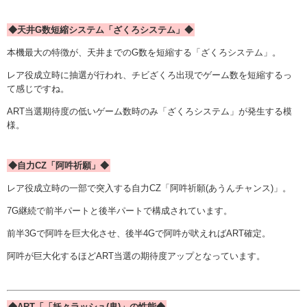
◆天井G数短縮システム「ざくろシステム」◆
本機最大の特徴が、天井までのG数を短縮する「ざくろシステム」。
レア役成立時に抽選が行われ、チビざくろ出現でゲーム数を短縮するっ
て感じですね。
ART当選期待度の低いゲーム数時のみ「ざくろシステム」が発生する模
様。
◆自力CZ「阿吽祈願」◆
レア役成立時の一部で突入する自力CZ「阿吽祈願(あうんチャンス)」。
7G継続で前半パートと後半パートで構成されています。
前半3Gで阿吽を巨大化させ、後半4Gで阿吽が吠えればART確定。
阿吽が巨大化するほどART当選の期待度アップとなっています。
◆ART「「妖々ラッシュ(鬼)」の性能◆