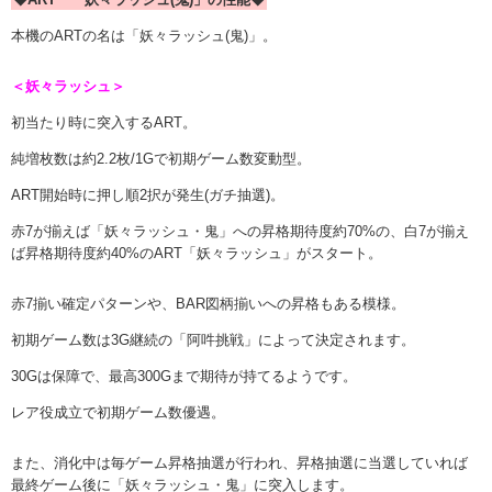
本機のARTの名は「妖々ラッシュ(鬼)」。
＜妖々ラッシュ＞
初当たり時に突入するART。
純増枚数は約2.2枚/1Gで初期ゲーム数変動型。
ART開始時に押し順2択が発生(ガチ抽選)。
赤7が揃えば「妖々ラッシュ・鬼」への昇格期待度約70%の、白7が揃え
ば昇格期待度約40%のART「妖々ラッシュ」がスタート。
赤7揃い確定パターンや、BAR図柄揃いへの昇格もある模様。
初期ゲーム数は3G継続の「阿吽挑戦」によって決定されます。
30Gは保障で、最高300Gまで期待が持てるようです。
レア役成立で初期ゲーム数優遇。
また、消化中は毎ゲーム昇格抽選が行われ、昇格抽選に当選していれば
最終ゲーム後に「妖々ラッシュ・鬼」に突入します。