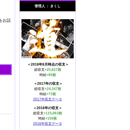
管理人 ： きくし
をお話
＜2018年8月時点の収支＞
総収支
+25,627枚
時給
+85枚
＜2017年の収支＞
総収支
+24,347枚
時給
+73枚
2017年収支データ
＜2016年の収支＞
総収支
+115,063枚
時給
+150枚
2016年収支データ