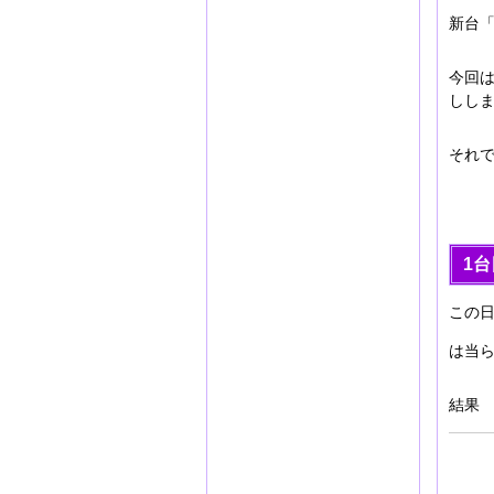
新台
今回
しし
それで
1
この日
は当ら
結