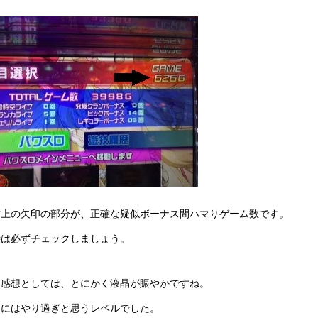
右上の矢印の部分が、正確な疑似ボーナス間ハマりゲーム数です。
時は必ずチェックしましょう。
た感想としては、とにかく液晶が賑やかですね。
的にはやり過ぎと思うレベルでした。