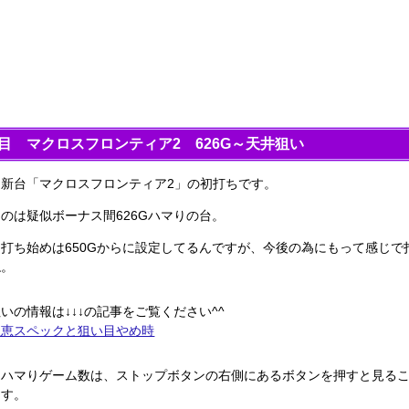
台目 マクロスフロンティア2 626G～天井狙い
、新台「マクロスフロンティア2」の初打ちです。
のは疑似ボーナス間626Gハマりの台。
打ち始めは650Gからに設定してるんですが、今後の為にもって感じで
ね。
いの情報は↓↓↓の記事をご覧ください^^
恩恵スペックと狙い目やめ時
なハマりゲーム数は、ストップボタンの右側にあるボタンを押すと見る
ます。