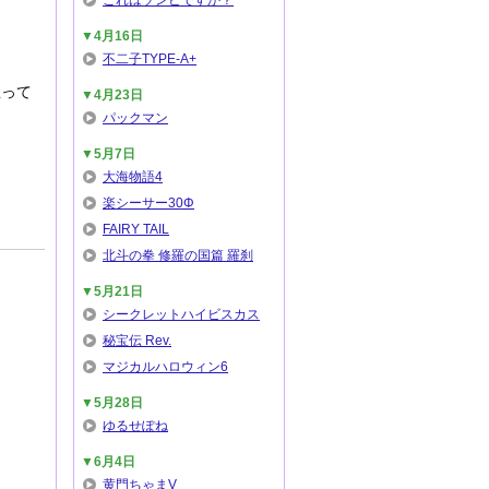
これはゾンビですか？
▼4月16日
不二子TYPE-A+
思って
▼4月23日
パックマン
▼5月7日
大海物語4
楽シーサー30Φ
FAIRY TAIL
北斗の拳 修羅の国篇 羅刹
▼5月21日
シークレットハイビスカス
秘宝伝 Rev.
マジカルハロウィン6
▼5月28日
ゆるせぽね
▼6月4日
黄門ちゃまV