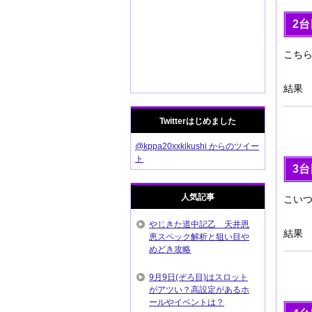
2
こちら
結
Twitterはじめました
@kppa20xxkikushi からのツイー
ト
3
人気記事
こいつ
やじきた道中記乙 天井恩
結
恵スペック解析と狙い目や
めどき攻略
9月9日(ぞろ目)はスロット
がアツい？高設定があるホ
ールやイベントは？