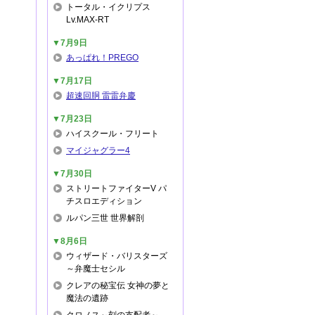
トータル・イクリプス
Lv.MAX-RT
▼7月9日
あっぱれ！PREGO
▼7月17日
超速回胴 雷雷弁慶
▼7月23日
ハイスクール・フリート
マイジャグラー4
▼7月30日
ストリートファイターV パ
チスロエディション
ルパン三世 世界解剖
▼8月6日
ウィザード・バリスターズ
～弁魔士セシル
クレアの秘宝伝 女神の夢と
魔法の遺跡