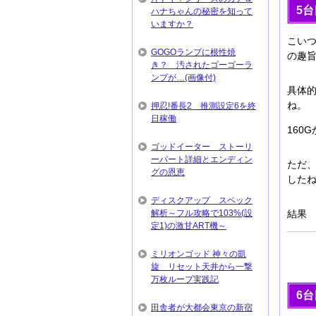
5
ハナちゃんの秘密を知って
いますか？
こい
GOGOランプに根性焼
の趣旨
き？ 汚されたゴーゴーラ
ンプが…(画像付)
具体
ね。
押忍!番長2 推測設定6を終
日稼働
160
ゴッドイーター ストーリ
ーパート詳細とエンディン
ただ
グの恩恵
した
ディスクアップ スペック
解析～フル攻略で103%(設
結
定1)の激甘ART機～
ミリオンゴッド 神々の凱
旋 リセット天井から一撃
万枚ループ実践記
6台
田舎者が大都会東京の新宿