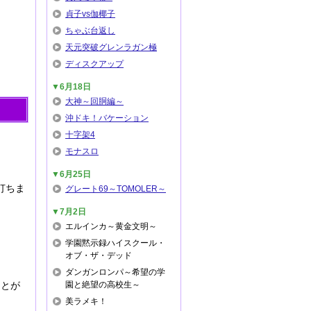
貞子vs伽椰子
ちゃぶ台返し
天元突破グレンラガン極
ディスクアップ
▼6月18日
大神～回胴編～
沖ドキ！バケーション
十字架4
モナスロ
▼6月25日
打ちま
グレート69～TOMOLER～
▼7月2日
エルインカ～黄金文明～
学園黙示録ハイスクール・
オブ・ザ・デッド
ダンガンロンパ～希望の学
園と絶望の高校生～
ことが
美ラメキ！