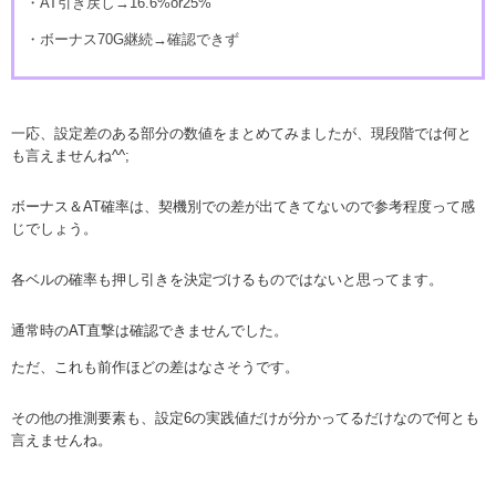
・AT引き戻し→16.6%or25%
・ボーナス70G継続→確認できず
一応、設定差のある部分の数値をまとめてみましたが、現段階では何と
も言えませんね^^;
ボーナス＆AT確率は、契機別での差が出てきてないので参考程度って感
じでしょう。
各ベルの確率も押し引きを決定づけるものではないと思ってます。
通常時のAT直撃は確認できませんでした。
ただ、これも前作ほどの差はなさそうです。
その他の推測要素も、設定6の実践値だけが分かってるだけなので何とも
言えませんね。