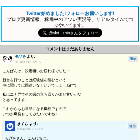
Twitter始めました!フォローお願いします!
ブログ更新情報、稼働中のアツい実況等、リアルタイムでつ
ぶやいてます。
コメントはまだありません
モげを
より:
返信
2014/09/16 22:16
こんばんは、設定狙いお疲れ様でした！
新台を打つことは経験値を積むという
事に関しては間違いなくいいでしょうね(^^)
私はエナ専でその辺の立ち回りがまだ甘いかな
と思ってます。
これからもお世話になる機種ですので
いつか爆発もしてみたいですね！
きくし
より:
返信
2014/09/17 12:09
モげをさん、こんにちは。