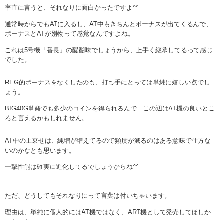
率直に言うと、それなりに面白かったですよ^^
通常時からでもATに入るし、AT中もきちんとボーナスが出てくるんで、
ボーナスとATが別物って感覚なんですよね。
これは5号機「番長」の醍醐味でしょうから、上手く継承してるって感じ
でした。
REG的ボーナスをなくしたのも、打ち手にとっては単純に嬉しい点でし
ょう。
BIG40G単発でも多少のコインを得られるんで、この辺はAT機の良いとこ
ろと言えるかもしれません。
AT中の上乗せは、純増が増えてるので頻度が減るのはある意味で仕方な
いのかなとも思います。
一撃性能は確実に進化してるでしょうからね^^
ただ、どうしてもそれなりにって言葉は付いちゃいます。
理由は、単純に個人的にはAT機ではなく、ART機として発売してほしか