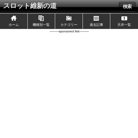
スロット維新の道
検索
ホーム
機種別一覧
カテゴリー
過去記事
天井一覧
----------sponsored link----------