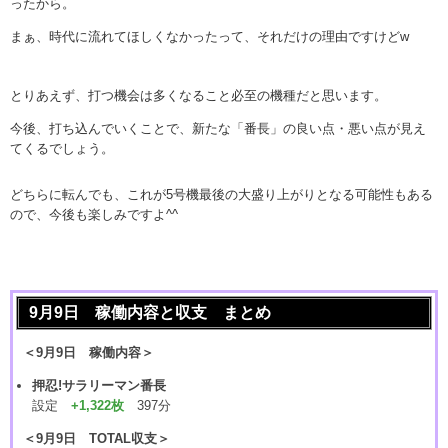
ったから。
まぁ、時代に流れてほしくなかったって、それだけの理由ですけどw
とりあえず、打つ機会は多くなること必至の機種だと思います。
今後、打ち込んでいくことで、新たな「番長」の良い点・悪い点が見え
てくるでしょう。
どちらに転んでも、これが5号機最後の大盛り上がりとなる可能性もある
ので、今後も楽しみですよ^^
9月9日 稼働内容と収支 まとめ
＜9月9日 稼働内容＞
押忍!サラリーマン番長
設定
+1,322枚
397分
＜9月9日 TOTAL収支＞