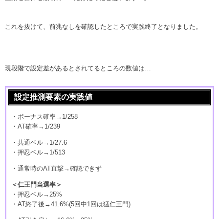
これを抜けて、前兆なしを確認したところで実践終了となりました。
現段階で設定差があるとされてるところの数値は…
設定推測要素の実践値
・ボーナス確率→1/258
・AT確率→1/239
・共通ベル→1/27.6
・押忍ベル→1/513
・通常時のAT直撃→確認できず
＜仁王門当選率＞
・押忍ベル→25%
・AT終了後→41.6%(5回中1回は猛仁王門)