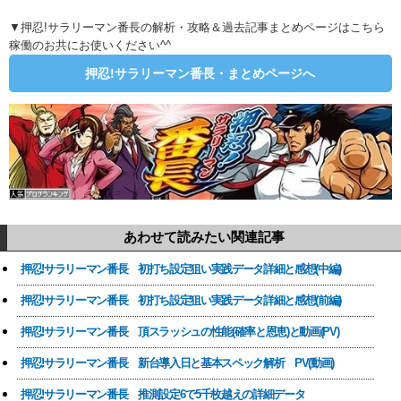
▼押忍!サラリーマン番長の解析・攻略＆過去記事まとめページはこちら
稼働のお共にお使いください^^
押忍!サラリーマン番長・まとめページへ
あわせて読みたい関連記事
押忍!サラリーマン番長 初打ち設定狙い実践データ詳細と感想(中編)
押忍!サラリーマン番長 初打ち設定狙い実践データ詳細と感想(前編)
押忍!サラリーマン番長 頂スラッシュの性能(確率と恩恵)と動画(PV)
押忍!サラリーマン番長 新台導入日と基本スペック解析 PV(動画)
押忍!サラリーマン番長 推測設定6で5千枚越えの詳細データ