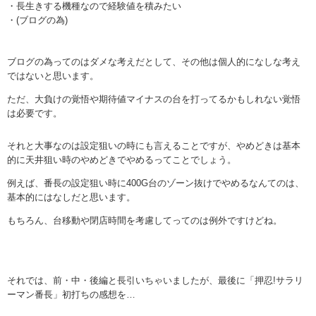
・長生きする機種なので経験値を積みたい
・(ブログの為)
ブログの為ってのはダメな考えだとして、その他は個人的になしな考え
ではないと思います。
ただ、大負けの覚悟や期待値マイナスの台を打ってるかもしれない覚悟
は必要です。
それと大事なのは設定狙いの時にも言えることですが、やめどきは基本
的に天井狙い時のやめどきでやめるってことでしょう。
例えば、番長の設定狙い時に400G台のゾーン抜けでやめるなんてのは、
基本的にはなしだと思います。
もちろん、台移動や閉店時間を考慮してってのは例外ですけどね。
それでは、前・中・後編と長引いちゃいましたが、最後に「押忍!サラリ
ーマン番長」初打ちの感想を…