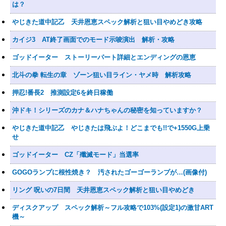
は？
やじきた道中記乙 天井恩恵スペック解析と狙い目やめどき攻略
カイジ3 AT終了画面でのモード示唆演出 解析・攻略
ゴッドイーター ストーリーパート詳細とエンディングの恩恵
北斗の拳 転生の章 ゾーン狙い目ライン・ヤメ時 解析攻略
押忍!番長2 推測設定6を終日稼働
沖ドキ！シリーズのカナ＆ハナちゃんの秘密を知っていますか？
やじきた道中記乙 やじきたは飛ぶよ！どこまでも!!で+1550G上乗
せ
ゴッドイーター CZ「殲滅モード」当選率
GOGOランプに根性焼き？ 汚されたゴーゴーランプが…(画像付)
リング 呪いの7日間 天井恩恵スペック解析と狙い目やめどき
ディスクアップ スペック解析～フル攻略で103%(設定1)の激甘ART
機～