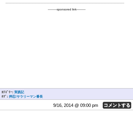
----------sponsored link----------
ｶﾃｺﾞﾘｰ:
実践記
ﾀｸﾞ:
押忍!サラリーマン番長
9/16, 2014 @ 09:00 pm
コメントする