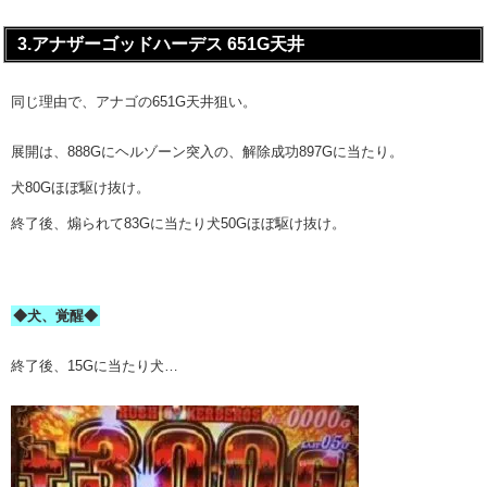
3.アナザーゴッドハーデス 651G天井
同じ理由で、アナゴの651G天井狙い。
展開は、888Gにヘルゾーン突入の、解除成功897Gに当たり。
犬80Gほぼ駆け抜け。
終了後、煽られて83Gに当たり犬50Gほぼ駆け抜け。
◆犬、覚醒◆
終了後、15Gに当たり犬…