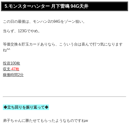
5.モンスターハンター 月下雷鳴 94G天井
この日の最後は、モンハン2の94Gをゾーン狙い。
当らず、123Gでやめ。
等価交換＆貯玉カードありなら、こういう台は喜んで打つ気になります
ね^^
投資100枚
収支
-47枚
稼働時間2分
◆立ち回りを振り返って◆
弟子ちゃんに勝たせてもらったようなものですねw