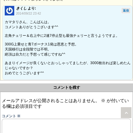
きくし
より:
返信
2014/09/22 23:42
カマタリさん、こんばんは。
コメントありがとうございます^^
左角チェリー＆右上中に2連7停止型も最強チェリーと言うようですよ。
300G上乗せと青7ボーナス1発は恩恵と予想。
天国移行は全段階では不明。
絶頂は自力だと予想って感じですね^^
あまりイメージが良くないとおっしゃってましたが、3000枚出れば楽しめたん
じゃないですか？
おめでとうございます^^
コメントを残す
メールアドレスが公開されることはありません。
※
が付いてい
る欄は必須項目です
コメント
※