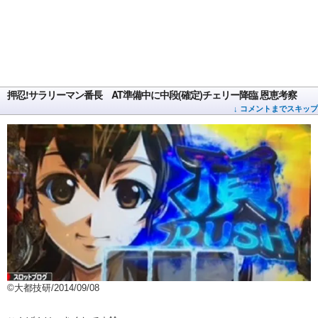
押忍!サラリーマン番長 AT準備中に中段(確定)チェリー降臨 恩恵考察
↓ コメントまでスキップ
©大都技研/2014/09/08