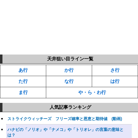
天井狙い目ライン一覧
あ行
か行
さ行
た行
な行
は行
ま行
や・ら・わ行
人気記事ランキング
ストライクウィッチーズ フリーズ確率と恩恵と期待値 (動画)
ハナビの「ノリオ」や「ナメコ」や「トリオレ」の言葉の意味と
は？