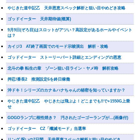
やじきた道中記乙 天井恩恵スペック解析と狙い目やめどき攻略
ゴッドイーター 天井期待値(概算)
9月9日(ぞろ目)はスロットがアツい？高設定があるホールやイベント
は？
カイジ3 AT終了画面でのモード示唆演出 解析・攻略
ゴッドイーター ストーリーパート詳細とエンディングの恩恵
北斗の拳 転生の章 ゾーン狙い目ライン・ヤメ時 解析攻略
押忍!番長2 推測設定6を終日稼働
沖ドキ！シリーズのカナ＆ハナちゃんの秘密を知っていますか？
やじきた道中記乙 やじきたは飛ぶよ！どこまでも!!で+1550G上乗
せ
GOGOランプに根性焼き？ 汚されたゴーゴーランプが…(画像付)
ゴッドイーター CZ「殲滅モード」当選率
リング 呪いの7日間 天井恩恵スペック解析と狙い目やめどき