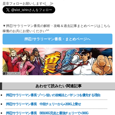
是非フォローお願いします<(_ _)>
▼押忍!サラリーマン番長の解析・攻略＆過去記事まとめページはこちら
稼働のお共にお使いください^^
押忍!サラリーマン番長・まとめページへ
あわせて読みたい関連記事
押忍!サラリーマン番長 ゾーン狙いの攻略法とパチンコを優先する理由
押忍!サラリーマン番長 中段チェリーから+200G上乗せ
押忍!サラリーマン番長 BB100G完走と最強チェリーで+300G