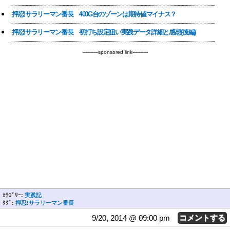
押忍!サラリーマン番長 400G台のゾーンは期待値マイナス？
押忍!サラリーマン番長 初打ち設定狙い実践データ詳細と感想(後編)
----------sponsored link----------
ｶﾃｺﾞﾘｰ:
実践記
ﾀｸﾞ:
押忍!サラリーマン番長
9/20, 2014 @ 09:00 pm
コメントする