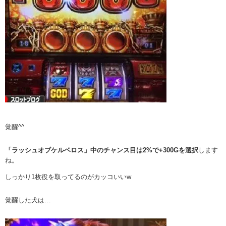
覚醒^^
「ラッシュオブケルベロス」中のチャンス目は2%で+300Gを選択
します
ね。
しっかり1枚役を取ってるのがカッコいいw
覚醒した犬は…