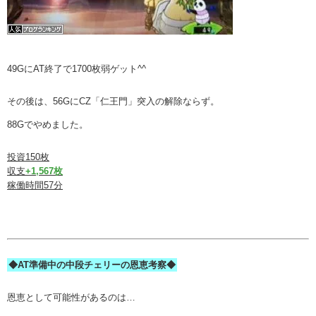
49GにAT終了で1700枚弱ゲット^^
その後は、56GにCZ「仁王門」突入の解除ならず。
88Gでやめました。
投資150枚
収支
+1,567枚
稼働時間57分
◆AT準備中の中段チェリーの恩恵考察◆
恩恵として可能性があるのは…