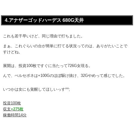
4.アナザーゴッドハーデス 680G天井
これも若干早いけど、同じ理由で打ちました。
まぁ、これぐらいの台が簡単に打てる状況ってのは、ありがたいことで
すけどね。
展開は、投資100枚ですぐに当たって726G女現る。
んで、ぺルセポネは+100Gのほぼ駆け抜け、32Gやめって感じでした。
いつかは女にも覚醒してほしいっす^^;
投資100枚
収支
+275枚
稼働時間14分