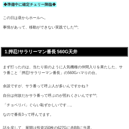
◆準備中に確定チェリー降臨◆
この日は昼からホールへ。
事情があって、移動ができない実践でした^^;
1.押忍!サラリーマン番長 560G天井
まず打ったのは、当たり前のように人気機種の仲間入りを果たした、サ
ラ番こと「押忍!サラリーマン番長」の560Gハマりの台。
余談ですが、サラ番って呼ぶ人が多いんですかね？
自分は何故だかサラ番って呼ぶのが照れくさいんです^^;
「チョベリバ」ぐらい恥ずかしいです…。
なので番長3って呼んでます。
話を戻して、展開は投資150枚の627Gに赤BBに当選。