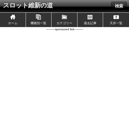
スロット維新の道
検索
ホーム
機種別一覧
カテゴリー
過去記事
天井一覧
----------sponsored link----------