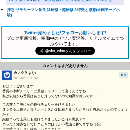
押忍!サラリーマン番長 猛研修・超研修の特徴と恩恵(天国モード示
唆)
Twitter始めました!フォローお願いします!
ブログ更新情報、稼働中のアツい実況等、リアルタイムでつ
ぶやいてます。
コメントはまだありません
カマタリ
より:
返信
2014/09/22 09:32
おはようございます
番長の中断チェリーは最強チェリーって言うんですね
私は以前から番長はあまり打ってないので知識が薄いです・・・
この前ＡＴ中にその最強チェリーをひきました
３００Ｇ上乗せと青７ボーナスが２回続きましたがそれも恩恵だったのでしょう
か？
絶頂？って上乗せも続けてきましたがこれも恩恵？？
まったく知識なしで打つときのほうが不思議と勝てますね（笑）
その時は３０００枚ちょっとでました