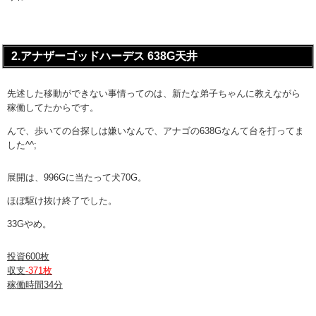
2.アナザーゴッドハーデス 638G天井
先述した移動ができない事情ってのは、新たな弟子ちゃんに教えながら
稼働してたからです。
んで、歩いての台探しは嫌いなんで、アナゴの638Gなんて台を打ってま
した^^;
展開は、996Gに当たって犬70G。
ほぼ駆け抜け終了でした。
33Gやめ。
投資600枚
収支
-371枚
稼働時間34分