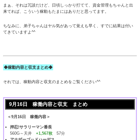
まぁ、それは冗談だけど、日頃しっかり打てて、資金管理もちゃんと出
来てれば、こういう稼動もたまにはありだと思ってます。
ちなみに、弟子ちゃんはヤル気があって覚えも早く、すでに結果は付い
てきていますよ^^
◆稼動内容と収支まとめ◆
それでは、稼動内容と収支のまとめをご覧ください^^
9月16日 稼働内容と収支 まとめ
＜9月16日 稼働内容＞
押忍!サラリーマン番長
560G～天井
+1,567枚
57分
アナザーゴッドハーデス