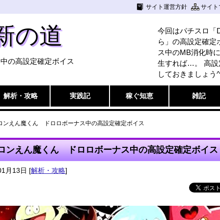
サイト運営方針
サイト
新の道
今回はパチスロ「Do
ら」の高設定確定
ス中のMB消化時
ス中の高設定確定ボイス
生すれば…。 高
しておきましょう^
解析・攻略
実践記
稼ぐ知恵
雑記
ロンえん魔くん ドロロボーナス中の高設定確定ボイス
ロンえん魔くん ドロロボーナス中の高設定確定ボイス
01月13日
[
解析・攻略
]