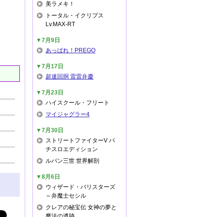
美ラメキ！
トータル・イクリプス
Lv.MAX-RT
▼7月9日
あっぱれ！PREGO
▼7月17日
超速回胴 雷雷弁慶
▼7月23日
ハイスクール・フリート
マイジャグラー4
▼7月30日
ストリートファイターV パ
チスロエディション
ルパン三世 世界解剖
▼8月6日
ウィザード・バリスターズ
～弁魔士セシル
クレアの秘宝伝 女神の夢と
魔法の遺跡