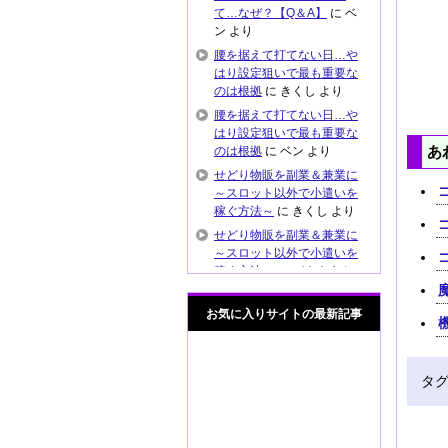
て…なぜ？【Q＆A】
に
ベ
ン
より
腰を据えて打てない日…や
はり設定狙いで最も重要な
のは根拠
に
きくし
より
腰を据えて打てない日…や
はり設定狙いで最も重要な
あ
のは根拠
に
ベン
より
せどり物販を副業＆兼業に
～スロット以外で小遣いを
稼ぐ方法～
に
きくし
より
せどり物販を副業＆兼業に
～スロット以外で小遣いを
稼ぐ方法～
に
バナナまん
より
これぞ元プロの技？出戻り
お気に入りサイトの最新記事
推測がハマってマイジャグ
ラー4で快勝
に
きくし
より
これぞ元プロの技？出戻り
タ
推測がハマってマイジャグ
ラー4で快勝
に
通りすがり
より