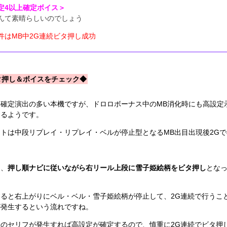
定4以上確定ボイス＞
んて素晴らしいのでしょう
件はMB中2G連続ビタ押し成功
タ押し＆ボイスをチェック◆
定確定演出の多い本機ですが、ドロロボーナス中のMB消化時にも高設定
するようです。
ントは中段リプレイ・リプレイ・ベルが停止型となるMB出目出現後2G
。
は、
押し順ナビに従いながら右リール上段に雪子姫絵柄をビタ押し
とな
。
すると右上がりにベル・ベル・雪子姫絵柄が停止して、2G連続で行うこ
が発生するという流れですね。
表のセリフが発生すれば高設定が確定するので、慎重に2G連続でビタ押