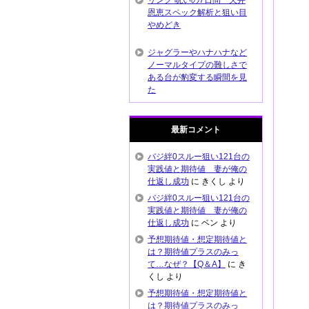
恩恵スペック解析と狙い目
やめどき
ジャグラーやハナハナなど
ノーマルタイプの難しさで
ある台が豹変する瞬間を見
た
最新コメント
バジ絆0スルー狙い121台の
実践値と期待値 妻が俺の
仕返し成功
に
きくし
より
バジ絆0スルー狙い121台の
実践値と期待値 妻が俺の
仕返し成功
に
ベン
より
予想期待値・想定期待値と
は？期待値プラスのみっ
て…なぜ？【Q＆A】
に
き
くし
より
予想期待値・想定期待値と
は？期待値プラスのみっ