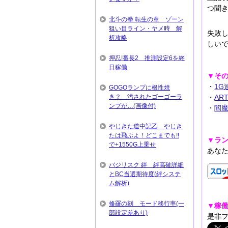
つ聞
北斗の拳 転生の章 ゾーン
狙い目ライン・ヤメ時 解
失敗
析攻略
しいで
押忍!番長2 推測設定6を終
日稼働
▼そ
・
1
GOGOランプに根性焼
き？ 汚されたゴーゴーラ
・
AR
ンプが…(画像付)
・
閻
やじきた道中記乙 やじき
たは飛ぶよ！どこまでも!!
▼ラ
で+1550G上乗せ
あな
バジリスク 絆 絆高確詳細
とBC当選期待度(絆システ
ム解析)
修羅の刻 モード移行率(一
▼稼
部設定差あり)
是非フ