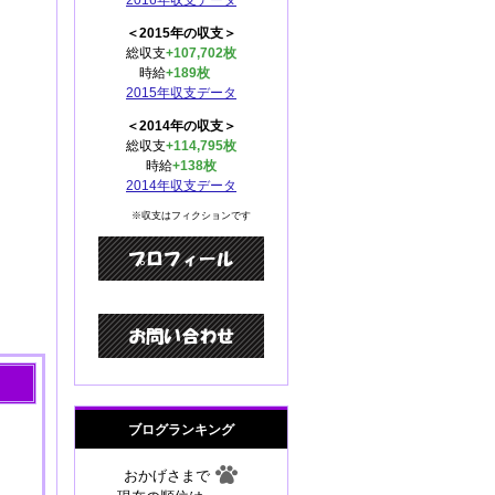
2016年収支データ
＜2015年の収支＞
総収支
+107,702枚
時給
+189枚
2015年収支データ
＜2014年の収支＞
総収支
+114,795枚
時給
+138枚
2014年収支データ
※収支はフィクションです
ブログランキング
おかげさまで