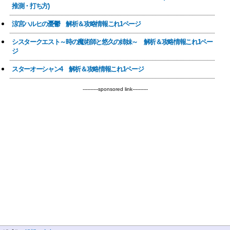
推測・打ち方)
涼宮ハルヒの憂鬱 解析＆攻略情報これ1ページ
シスタークエスト～時の魔術師と悠久の姉妹～ 解析＆攻略情報これ1ペー
ジ
スターオーシャン4 解析＆攻略情報これ1ページ
----------sponsored link----------