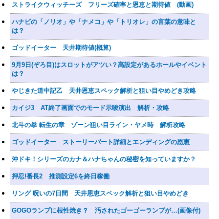
ストライクウィッチーズ フリーズ確率と恩恵と期待値 (動画)
ハナビの「ノリオ」や「ナメコ」や「トリオレ」の言葉の意味と
は？
ゴッドイーター 天井期待値(概算)
9月9日(ぞろ目)はスロットがアツい？高設定があるホールやイベント
は？
やじきた道中記乙 天井恩恵スペック解析と狙い目やめどき攻略
カイジ3 AT終了画面でのモード示唆演出 解析・攻略
北斗の拳 転生の章 ゾーン狙い目ライン・ヤメ時 解析攻略
ゴッドイーター ストーリーパート詳細とエンディングの恩恵
沖ドキ！シリーズのカナ＆ハナちゃんの秘密を知っていますか？
押忍!番長2 推測設定6を終日稼働
リング 呪いの7日間 天井恩恵スペック解析と狙い目やめどき
GOGOランプに根性焼き？ 汚されたゴーゴーランプが…(画像付)