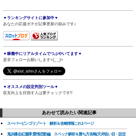
▼ランキングサイトに参加中▼
あなたの応援ポチが記事更新の励みです♪
▼稼働中にリアルタイムでつぶやいてます▼
是非フォローお願いします<(_ _)>
▼オススメの設定判別ツール▼
収支向上を目指す人は要チェックです!!
あわせて読みたい関連記事
スーパービンゴリゾート 解析＆攻略情報これ1ページ
鬼浜爆走紅蓮隊 愛情恋歌編 スペック解析＆勝ち方攻略(天井狙い目・設定