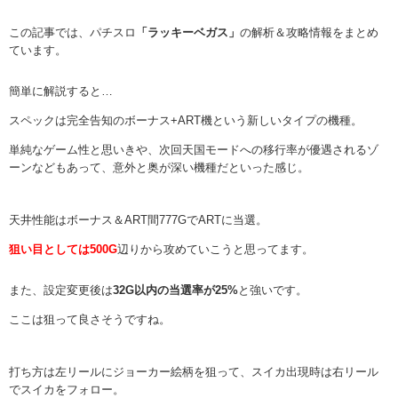
この記事では、パチスロ
「ラッキーベガス」
の解析＆攻略情報をまとめ
ています。
簡単に解説すると…
スペックは完全告知のボーナス+ART機という新しいタイプの機種。
単純なゲーム性と思いきや、次回天国モードへの移行率が優遇されるゾ
ーンなどもあって、意外と奥が深い機種だといった感じ。
天井性能はボーナス＆ART間777GでARTに当選。
狙い目としては500G
辺りから攻めていこうと思ってます。
また、設定変更後は
32G以内の当選率が25%
と強いです。
ここは狙って良さそうですね。
打ち方は左リールにジョーカー絵柄を狙って、スイカ出現時は右リール
でスイカをフォロー。