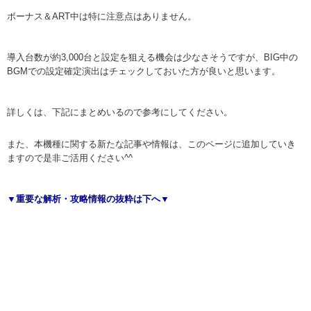
ボーナス＆ART中は特に注意点はありません。
導入台数が約3,000台と設定を狙える機会は少なさそうですが、BIG中の
BGMでの設定確定演出はチェックしておいた方が良いと思います。
詳しくは、下記にまとめいるので参考にしてください。
また、本機種に関する新たな記事や情報は、このページに追加していき
ますので是非ご活用ください^^
▼重要な解析・攻略情報の抜粋は下へ▼