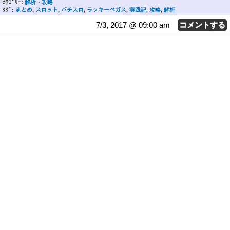
ｶﾃｺﾞﾘｰ:
解析・攻略
ﾀｸﾞ:
まとめ
,
スロット
,
パチスロ
,
ラッキーベガス
,
実践記
,
攻略
,
解析
7/3, 2017 @ 09:00 am
コメントする