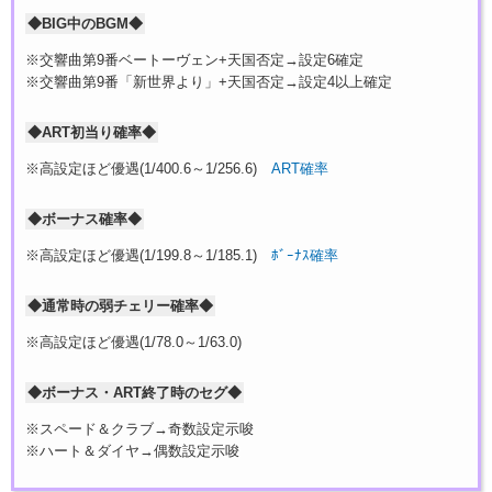
◆BIG中のBGM◆
※交響曲第9番ベートーヴェン+天国否定→設定6確定
※交響曲第9番「新世界より」+天国否定→設定4以上確定
◆ART初当り確率◆
※高設定ほど優遇(1/400.6～1/256.6)
ART確率
◆ボーナス確率◆
※高設定ほど優遇(1/199.8～1/185.1)
ﾎﾞｰﾅｽ確率
◆通常時の弱チェリー確率◆
※高設定ほど優遇(1/78.0～1/63.0)
◆ボーナス・ART終了時のセグ◆
※スペード＆クラブ→奇数設定示唆
※ハート＆ダイヤ→偶数設定示唆