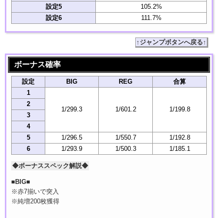
設定5
105.2%
設定6
111.7%
↑ジャンプボタンへ戻る↑
ボーナス確率
設定
BIG
REG
合算
1
2
1/299.3
1/601.2
1/199.8
3
4
5
1/296.5
1/550.7
1/192.8
6
1/293.9
1/500.3
1/185.1
◆ボーナススペック解説◆
■BIG■
※赤7揃いで突入
※純増200枚獲得