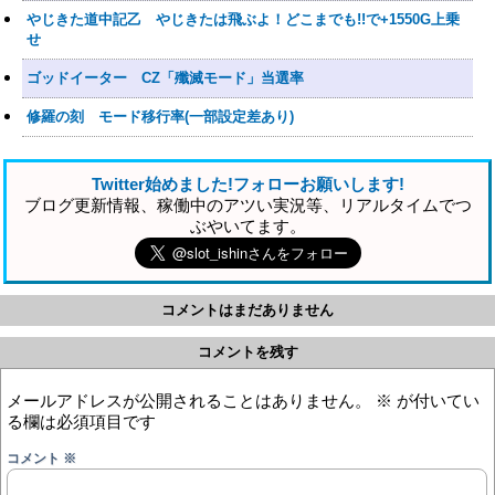
やじきた道中記乙 やじきたは飛ぶよ！どこまでも!!で+1550G上乗
せ
ゴッドイーター CZ「殲滅モード」当選率
修羅の刻 モード移行率(一部設定差あり)
Twitter始めました!フォローお願いします!
ブログ更新情報、稼働中のアツい実況等、リアルタイムでつ
ぶやいてます。
コメントはまだありません
コメントを残す
メールアドレスが公開されることはありません。
※
が付いてい
る欄は必須項目です
コメント
※