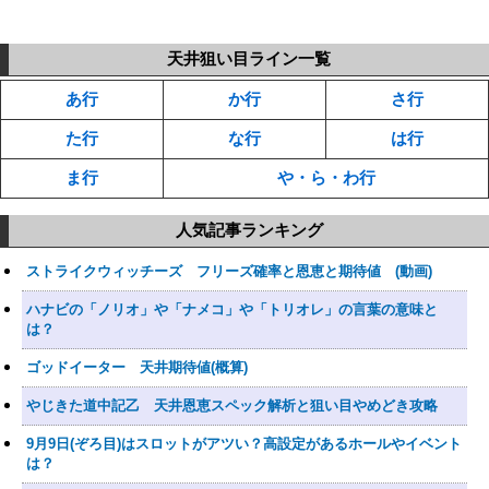
天井狙い目ライン一覧
あ行
か行
さ行
た行
な行
は行
ま行
や・ら・わ行
人気記事ランキング
ストライクウィッチーズ フリーズ確率と恩恵と期待値 (動画)
ハナビの「ノリオ」や「ナメコ」や「トリオレ」の言葉の意味と
は？
ゴッドイーター 天井期待値(概算)
やじきた道中記乙 天井恩恵スペック解析と狙い目やめどき攻略
9月9日(ぞろ目)はスロットがアツい？高設定があるホールやイベント
は？