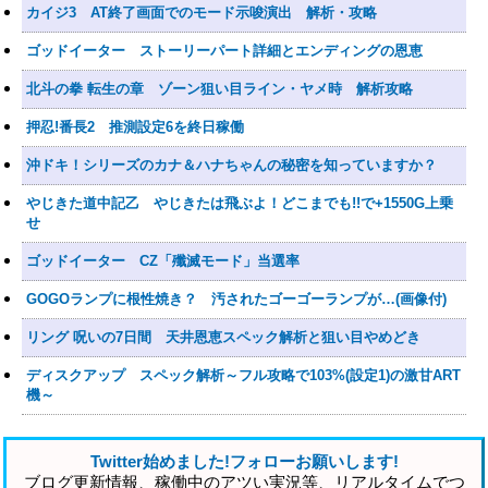
カイジ3 AT終了画面でのモード示唆演出 解析・攻略
ゴッドイーター ストーリーパート詳細とエンディングの恩恵
北斗の拳 転生の章 ゾーン狙い目ライン・ヤメ時 解析攻略
押忍!番長2 推測設定6を終日稼働
沖ドキ！シリーズのカナ＆ハナちゃんの秘密を知っていますか？
やじきた道中記乙 やじきたは飛ぶよ！どこまでも!!で+1550G上乗
せ
ゴッドイーター CZ「殲滅モード」当選率
GOGOランプに根性焼き？ 汚されたゴーゴーランプが…(画像付)
リング 呪いの7日間 天井恩恵スペック解析と狙い目やめどき
ディスクアップ スペック解析～フル攻略で103%(設定1)の激甘ART
機～
Twitter始めました!フォローお願いします!
ブログ更新情報、稼働中のアツい実況等、リアルタイムでつ