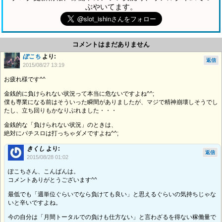
ぶやいてます。
コメントはまだありません
ぽこち
より:
返信
2015/08/27 13:19
お疲れ様です^^
金銭的に負けられない状況って本当に危ないですよね^^;
僕も専業になる前はそういった瞬間がありましたが、マジで精神崩壊しそうでし
たし、立ち回りもかなりぶれました・・・
金銭的な「負けられない状況」のときは、
絶対にパチスロは打っちゃダメですよね^^;
きくし
より:
返信
2015/08/28 01:02
ぽこちさん、こんばんは。
コメントありがとうございます^^
最低でも「週単位ぐらいでなら負けても良い」と思えるぐらいの気持ちじゃな
いと辛いですよね。
今の自分は「月間トータルでの負けも仕方ない」と言わざるを得ない稼働量で