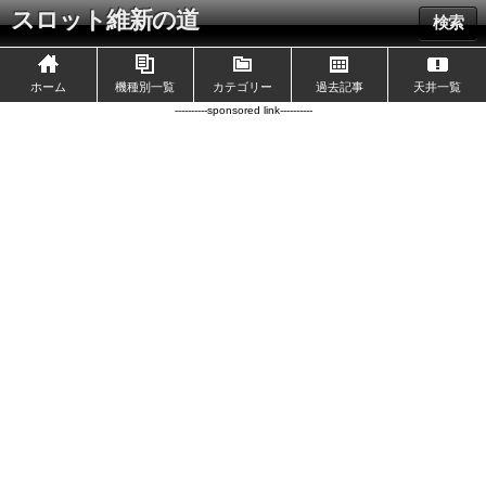
スロット維新の道
検索
ホーム
機種別一覧
カテゴリー
過去記事
天井一覧
----------sponsored link----------