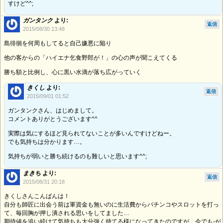
すけど^^;
ガンタンク
より:
返信
2015/08/30 13:48
島徘徊を何周もしてると自己嫌悪に陥り
他の客からの「ハイエナ乞食野郎が！」の心の声が聞こえてくる
勝ち額と比例し、心に黒い水滴が落ち広がっていく
きくし
より:
返信
2015/09/01 01:52
ガンタンクさん、はじめまして。
コメントありがとうございます^^
実際は気にするほど見られてないことが多いんですけどねー。
でも気持ちは分かります…。
気持ちが弱いと勝ち続けるのも難しいと思います^^;
まきち
より:
返信
2015/08/31 20:18
きくしさんこんばんは！
自分も師匠に出会う前は軍資金も無いのに生活費からパチンコやスロットを打っ
て、毎回胸が押し潰される思いをしてました…
期待値を追い続けて気持ちも大分強く持てる様になってきたのですが、今でも-が