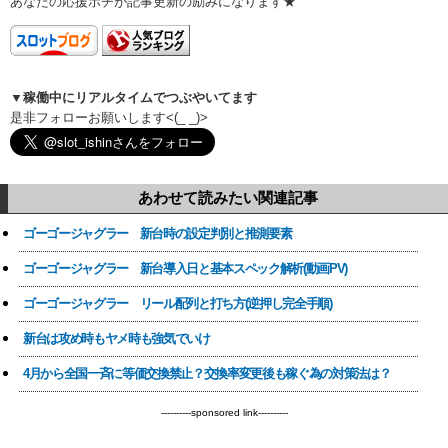
あなたの応援ポチが記事更新の励みになります★
▼稼働中にリアルタイムでつぶやいてます
是非フォローお願いします<(_ _)>
あわせて読みたい関連記事
ゴーゴージャグラー 新台時の設定判別と推測要素
ゴーゴージャグラー 新台導入日と基本スペック解析(動画PV)
ゴーゴージャグラー リール配列と打ち方(逆押し完全手順)
新台は攻め時もヤメ時も強気でいけ
4月から全国一斉に等価交換禁止？交換率変更後も稼ぐ為の対策法は？
----------sponsored link----------