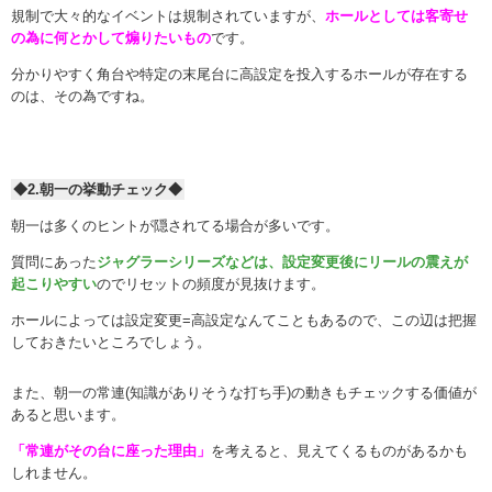
規制で大々的なイベントは規制されていますが、
ホールとしては客寄せ
の為に何とかして煽りたいもの
です。
分かりやすく角台や特定の末尾台に高設定を投入するホールが存在する
のは、その為ですね。
◆2.朝一の挙動チェック◆
朝一は多くのヒントが隠されてる場合が多いです。
質問にあった
ジャグラーシリーズなどは、設定変更後にリールの震えが
起こりやすい
のでリセットの頻度が見抜けます。
ホールによっては設定変更=高設定なんてこともあるので、この辺は把握
しておきたいところでしょう。
また、朝一の常連(知識がありそうな打ち手)の動きもチェックする価値が
あると思います。
「常連がその台に座った理由」
を考えると、見えてくるものがあるかも
しれません。