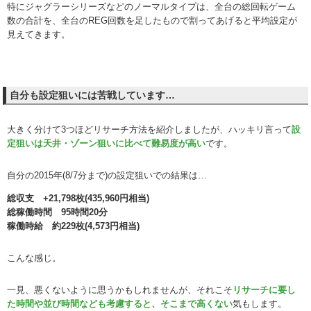
特にジャグラーシリーズなどのノーマルタイプは、全台の総回転ゲーム
数の合計を、全台のREG回数を足したもので割ってあげると平均設定が
見えてきます。
自分も設定狙いには苦戦しています…
大きく分けて3つほどリサーチ方法を紹介しましたが、ハッキリ言って
設
定狙いは天井・ゾーン狙いに比べて難易度が高い
です。
自分の2015年(8/7分まで)の設定狙いでの結果は…
総収支 +21,798枚(435,960円相当)
総稼働時間 95時間20分
稼働時給 約229枚(4,573円相当)
こんな感じ。
一見、悪くないように思うかもしれませんが、それこそ
リサーチに要し
た時間や並び時間なども考慮すると、そこまで高くない
気もします。