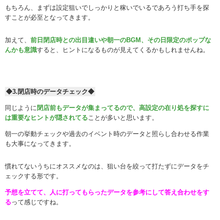
もちろん、まずは設定狙いでしっかりと稼いでいるであろう打ち手を探
すことが必至となってきます。
加えて、
前日閉店時との出目違いや朝一のBGM、その日限定のポップな
んかも意識
すると、ヒントになるものが見えてくるかもしれませんね。
◆3.閉店時のデータチェック◆
同じように
閉店前もデータが集まってるので、高設定の在り処を探すに
は重要なヒントが隠されてる
ことが多いと思います。
朝一の挙動チェックや過去のイベント時のデータと照らし合わせる作業
も大事になってきます。
慣れてないうちにオススメなのは、狙い台を絞って打たずにデータをチ
ェックする形です。
予想を立てて、人に打ってもらったデータを参考にして答え合わせをす
る
って感じですね。