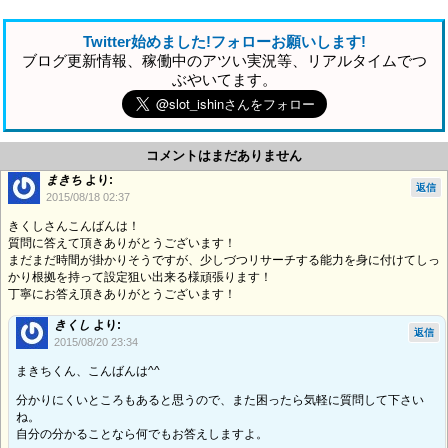
Twitter始めました!フォローお願いします!
ブログ更新情報、稼働中のアツい実況等、リアルタイムでつ
ぶやいてます。
コメントはまだありません
まきち
より:
返信
2015/08/18 02:37
きくしさんこんばんは！
質問に答えて頂きありがとうございます！
まだまだ時間が掛かりそうですが、少しづつリサーチする能力を身に付けてしっ
かり根拠を持って設定狙い出来る様頑張ります！
丁寧にお答え頂きありがとうございます！
きくし
より:
返信
2015/08/20 23:34
まきちくん、こんばんは^^
分かりにくいところもあると思うので、また困ったら気軽に質問して下さい
ね。
自分の分かることなら何でもお答えしますよ。