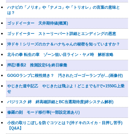
ハナビの「ノリオ」や「ナメコ」や「トリオレ」の言葉の意味と
は？
ゴッドイーター 天井期待値(概算)
ゴッドイーター ストーリーパート詳細とエンディングの恩恵
沖ドキ！シリーズのカナ＆ハナちゃんの秘密を知っていますか？
北斗の拳 転生の章 ゾーン狙い目ライン・ヤメ時 解析攻略
押忍!番長2 推測設定6を終日稼働
GOGOランプに根性焼き？ 汚されたゴーゴーランプが…(画像付)
やじきた道中記乙 やじきたは飛ぶよ！どこまでも!!で+1550G上乗
せ
バジリスク 絆 絆高確詳細とBC当選期待度(絆システム解析)
修羅の刻 モード移行率(一部設定差あり)
小役の取りこぼしを防ぐコツとは？(沖ドキのスイカ・目押し苦手)
【Q&A】