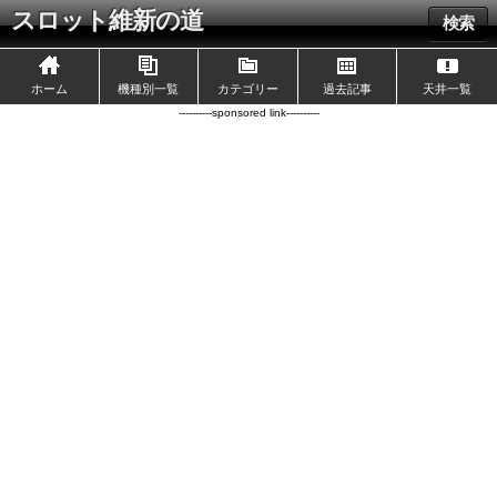
スロット維新の道
検索
ホーム
機種別一覧
カテゴリー
過去記事
天井一覧
----------sponsored link----------