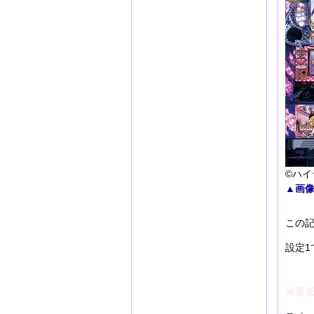
©ハイ
▲画
この記
設定1
★最