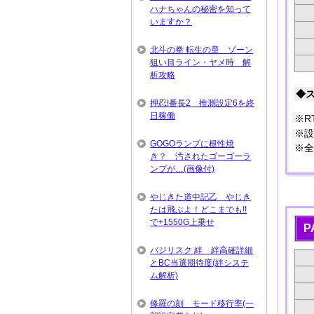
ハナちゃんの秘密を知って
いますか？
北斗の拳 転生の章 ゾーン
狙い目ライン・ヤメ時 解
析攻略
◆
押忍!番長2 推測設定6を終
日稼働
※R
※設
GOGOランプに根性焼
※全
き？ 汚されたゴーゴーラ
ンプが…(画像付)
やじきた道中記乙 やじき
たは飛ぶよ！どこまでも!!
で+1550G上乗せ
P
バジリスク 絆 絆高確詳細
とBC当選期待度(絆システ
ム解析)
修羅の刻 モード移行率(一