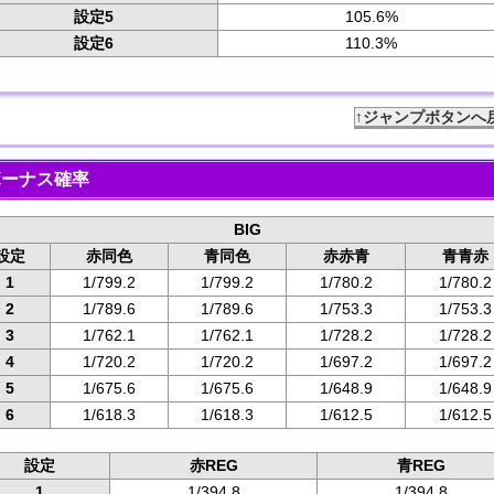
設定5
105.6%
設定6
110.3%
↑ジャンプボタンへ
ボーナス確率
BIG
設定
赤同色
青同色
赤赤青
青青赤
1
1/799.2
1/799.2
1/780.2
1/780.2
2
1/789.6
1/789.6
1/753.3
1/753.3
3
1/762.1
1/762.1
1/728.2
1/728.2
4
1/720.2
1/720.2
1/697.2
1/697.2
5
1/675.6
1/675.6
1/648.9
1/648.9
6
1/618.3
1/618.3
1/612.5
1/612.5
設定
赤REG
青REG
1
1/394.8
1/394.8