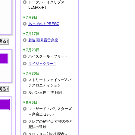
トータル・イクリプス
Lv.MAX-RT
▼7月9日
あっぱれ！PREGO
▼7月17日
超速回胴 雷雷弁慶
戻る↑
▼7月23日
ハイスクール・フリート
マイジャグラー4
▼7月30日
ストリートファイターV パ
チスロエディション
戻る↑
ルパン三世 世界解剖
▼8月6日
ウィザード・バリスターズ
～弁魔士セシル
クレアの秘宝伝 女神の夢と
魔法の遺跡
クロノス～刻の支配者～