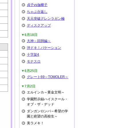
貞子vs伽椰子
ちゃぶ台返し
天元突破グレンラガン極
ディスクアップ
▼6月18日
大神～回胴編～
沖ドキ！バケーション
十字架4
モナスロ
▼6月25日
グレート69～TOMOLER～
▼7月2日
エルインカ～黄金文明～
学園黙示録ハイスクール・
オブ・ザ・デッド
ダンガンロンパ～希望の学
園と絶望の高校生～
美ラメキ！