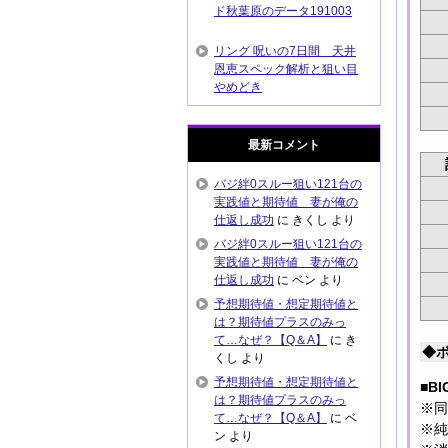
ド秋葉原のデータ191003
リング 呪いの7日間 天井
恩恵スペック解析と狙い目
やめどき
最新コメント
バジ絆0スルー狙い121台の
実践値と期待値 妻が俺の
仕返し成功
に
きくし
より
バジ絆0スルー狙い121台の
実践値と期待値 妻が俺の
仕返し成功
に
ベン
より
予想期待値・想定期待値と
は？期待値プラスのみっ
て…なぜ？【Q＆A】
に
き
◆
くし
より
予想期待値・想定期待値と
■BI
は？期待値プラスのみっ
※同
て…なぜ？【Q＆A】
に
ベ
※純
ン
より