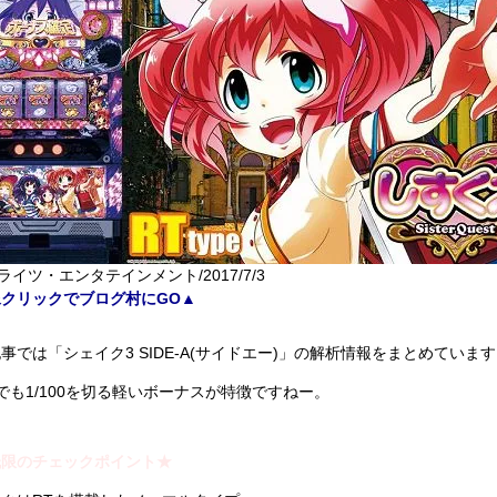
ライツ・エンタテインメント/2017/7/3
像クリックでブログ村にGO▲
事では「シェイク3 SIDE-A(サイドエー)」の解析情報をまとめていま
でも1/100を切る軽いボーナスが特徴ですねー。
低限のチェックポイント★