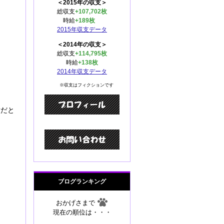
＜2015年の収支＞
総収支
+107,702枚
時給
+189枚
2015年収支データ
＜2014年の収支＞
総収支
+114,795枚
時給
+138枚
2014年収支データ
※収支はフィクションです
種だと
ブログランキング
おかげさまで
現在の順位は・・・